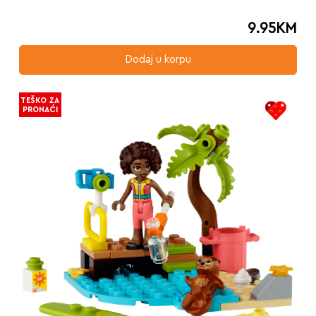
9.95
KM
Dodaj u korpu
TEŠKO ZA
PRONAĆI