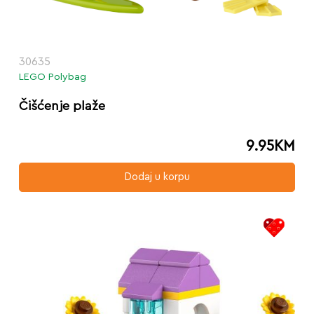
30635
LEGO Polybag
Čišćenje plaže
9.95
KM
Dodaj u korpu