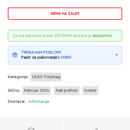
NEMA NA ZALIHI
Za sve kupovine preko
250.00
KM
dostava je
besplatna
.
TREBA VAM POKLON?
Papir za pakovanje
2.00
KM
Kategorija:
LEGO Polybag
Slično:
Februar 2024
Mali pokloni
Svemir
Dostava:
Informacije