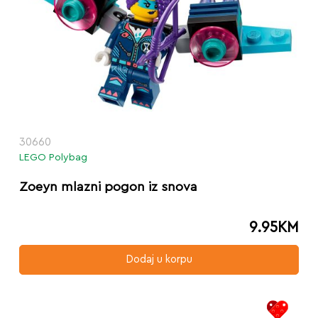
30660
LEGO Polybag
Zoeyn mlazni pogon iz snova
9.95
KM
Dodaj u korpu