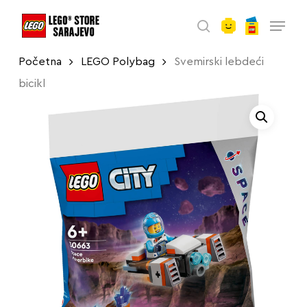
account
Skip
Menu
to
search
main
Početna
LEGO Polybag
Svemirski lebdeći
content
bicikl