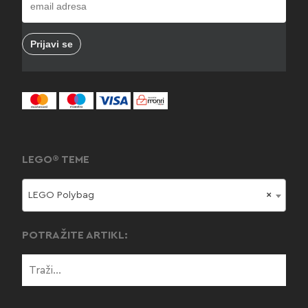
LEGO® TEME
LEGO Polybag
×
POTRAŽITE ARTIKL: