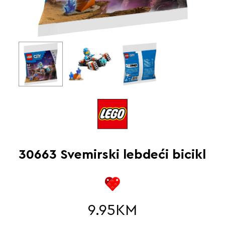
30663 Svemirski lebdeći bicikl
9.95
KM