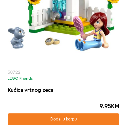
30722
LEGO Friends
Kućica vrtnog zeca
9.95
KM
Dodaj u korpu