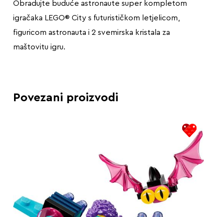
Obradujte buduće astronaute super kompletom
igračaka LEGO® City s futurističkom letjelicom,
figuricom astronauta i 2 svemirska kristala za
maštovitu igru.
Povezani proizvodi