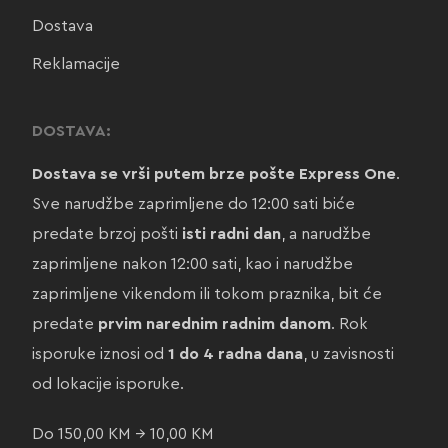
Dostava
Reklamacije
DOSTAVA:
Dostava se vrši putem brze pošte Express One
.
Sve narudžbe zaprimljene do 12:00 sati biće
predate brzoj pošti
isti radni dan
, a narudžbe
zaprimljene nakon 12:00 sati, kao i narudžbe
zaprimljene vikendom ili tokom praznika, bit će
predate
prvim narednim radnim danom
. Rok
isporuke iznosi od
1 do 4 radna dana
, u zavisnosti
od lokacije isporuke.
Do 150,00 KM → 10,00 KM