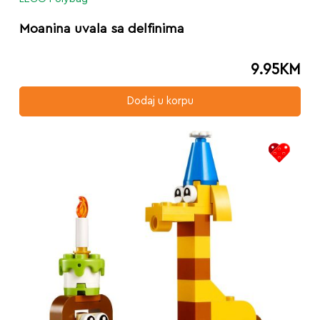
Moanina uvala sa delfinima
9.95
KM
Dodaj u korpu