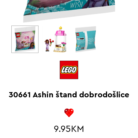
30661 Ashin štand dobrodošlice
9.95
KM