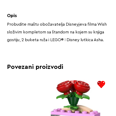
Opis
Probudite maštu obožavatelja Disneyjeva filma Wish
složivim kompletom sa štandom na kojem su knjiga
gostiju, 2 buketa ruža i LEGO® ǀ Disney lutkica Asha.
Povezani proizvodi