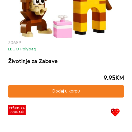
30689
LEGO Polybag
Životinje za Zabave
9.95
KM
Dodaj u korpu
TEŠKO ZA
PRONAĆI