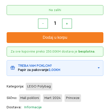
Na zalihi
Dodaj u korpu
Za sve kupovine preko
250.00
KM
dostava je
besplatna
.
TREBA VAM POKLON?
Papir za pakovanje
2.00
KM
Kategorija:
LEGO Polybag
Slično:
Mali pokloni
Mart 2024
Princeze
Dostava:
Informacije