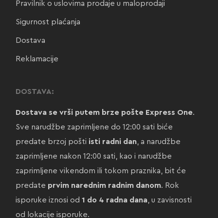
Pravilnik o uslovima prodaje u maloprodaji
Sigurnost plaćanja
Dostava
Reklamacije
DOSTAVA:
Dostava se vrši putem brze pošte Express One
.
Sve narudžbe zaprimljene do 12:00 sati biće
predate brzoj pošti
isti radni dan
, a narudžbe
zaprimljene nakon 12:00 sati, kao i narudžbe
zaprimljene vikendom ili tokom praznika, bit će
predate
prvim narednim radnim danom
. Rok
isporuke iznosi od
1 do 4 radna dana
, u zavisnosti
od lokacije isporuke.