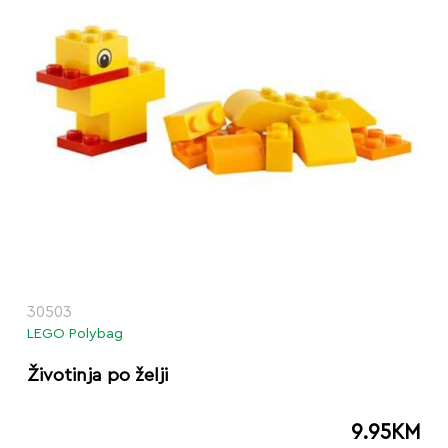
30503
LEGO Polybag
Životinja po želji
9.95
KM