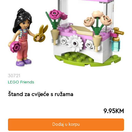
30721
LEGO Friends
Štand za cvijeće s ružama
9.95
KM
Dodaj u korpu