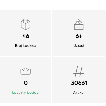
46
6+
Broj kockica
Uzrast
0
30661
Loyality bodovi
Artikal