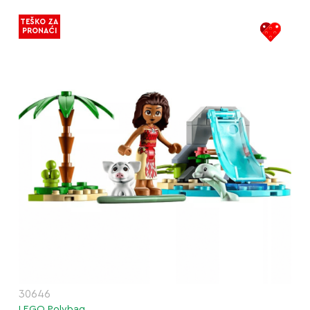
TEŠKO ZA
PRONAĆI
30646
LEGO Polybag