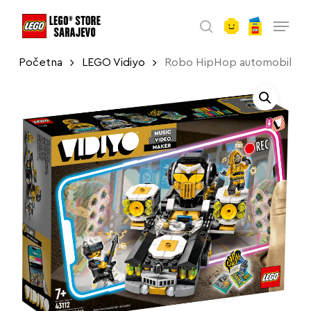
account
Skip
Menu
to
search
main
Početna
LEGO Vidiyo
Robo HipHop automobil
content