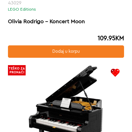
43029
LEGO Editions
Olivia Rodrigo – Koncert Moon
109.95
KM
Dodaj u korpu
TEŠKO ZA
PRONAĆI