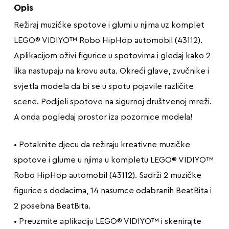
Opis
Režiraj muzičke spotove i glumi u njima uz komplet
LEGO® VIDIYO™ Robo HipHop automobil (43112).
Aplikacijom oživi figurice u spotovima i gledaj kako 2
lika nastupaju na krovu auta. Okreći glave, zvučnike i
svjetla modela da bi se u spotu pojavile različite
scene. Podijeli spotove na sigurnoj društvenoj mreži.
A onda pogledaj prostor iza pozornice modela!
• Potaknite djecu da režiraju kreativne muzičke
spotove i glume u njima u kompletu LEGO® VIDIYO™
Robo HipHop automobil (43112). Sadrži 2 muzičke
figurice s dodacima, 14 nasumce odabranih BeatBita i
2 posebna BeatBita.
• Preuzmite aplikaciju LEGO® VIDIYO™ i skenirajte