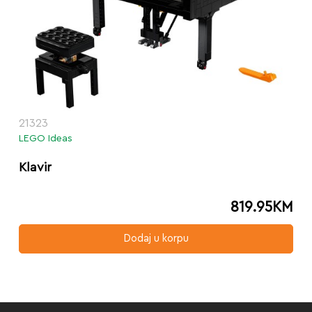
21323
LEGO Ideas
Klavir
819.95
KM
Dodaj u korpu