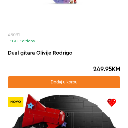
43031
LEGO Editions
Dual gitara Olivije Rodrigo
249.95
KM
Dodaj u korpu
NOVO