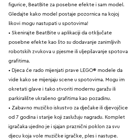
figurice, BeatBite za posebne efekte i sam model.
Gledajte kako model postaje pozornica na kojoj
likovi mogu nastupati u spotovima!
• Skenirajte BeatBite u aplikaciji da otključate
posebne efekte kao što su dodavanje zanimljivih
robotskih zvukova u pjesme ili uljepšavanje spotova
grafitima.
• Djeca će rado mijenjati prave LEGO® modele da
vide kako se mijenjaju scene u spotovima. Mogu im
okretati glave i tako stvoriti modernu garažu ili
parkiralište ukrašeno grafitima kao pozadinu.
• Zabavno muzičko iskustvo za dječake ili djevojčice
od 7 godina i starije koji zaslužuju nagradu. Komplet
igračaka ujedno je i sjajan praznični poklon za svu
djecu koja vole muzičke igračke, ples i nastupe.