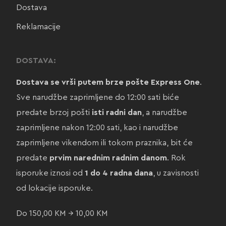
Dostava
Reklamacije
DOSTAVA:
Dostava se vrši putem brze pošte Express One
.
Sve narudžbe zaprimljene do 12:00 sati biće
predate brzoj pošti
isti radni dan
, a narudžbe
zaprimljene nakon 12:00 sati, kao i narudžbe
zaprimljene vikendom ili tokom praznika, bit će
predate
prvim narednim radnim danom
. Rok
isporuke iznosi od
1 do 4 radna dana
, u zavisnosti
od lokacije isporuke.
Do 150,00 KM → 10,00 KM