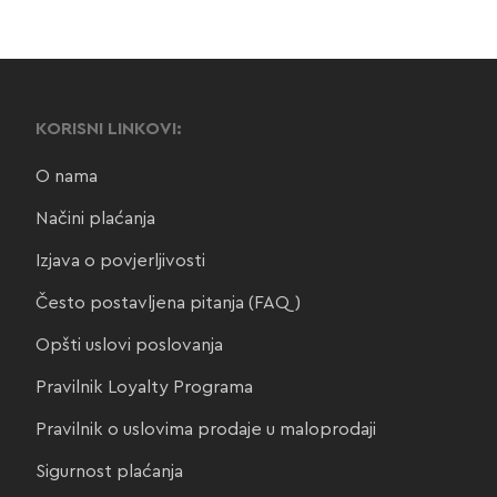
KORISNI LINKOVI:
O nama
Načini plaćanja
Izjava o povjerljivosti
Često postavljena pitanja (FAQ)
Opšti uslovi poslovanja
Pravilnik Loyalty Programa
Pravilnik o uslovima prodaje u maloprodaji
Sigurnost plaćanja