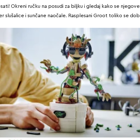
plesati! Okreni ručku na posudi za biljku i gledaj kako se njegov
er slušalice i sunčane naočale. Rasplesani Groot toliko se dobr