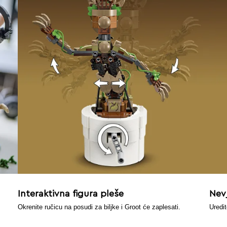
Interaktivna figura pleše
Nev
Okrenite ručicu na posudi za biljke i Groot će zaplesati.
Uredit