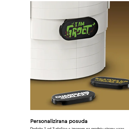
Personalizirana posuda
Dodajte 1 od 3 pločice s imenom na prednju stranu vaze.