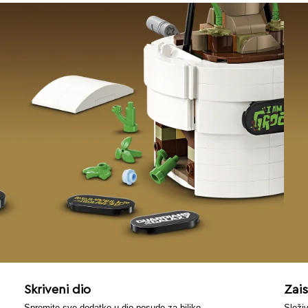
Skriveni dio
Zai
Spremite sve dodatke u dio posude za biljke.
Složiv