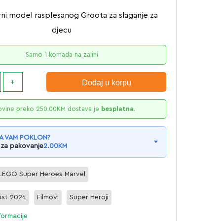
vni model rasplesanog Groota za slaganje za
djecu
Samo 1 komada na zalihi
Dodaj u korpu
ovine preko
250.00
KM
dostava je
besplatna
.
A VAM POKLON?
 za pakovanje
2.00
KM
LEGO Super Heroes Marvel
st 2024
Filmovi
Super Heroji
formacije