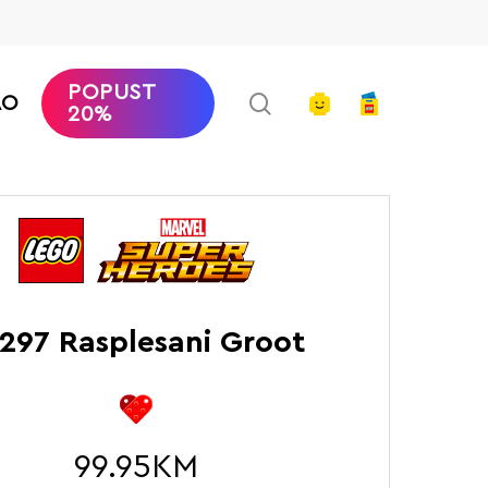
POPUST
search
account
AO
20%
LEGO Super Heroes Marvel
Rasplesani Groot
297 Rasplesani Groot
99.95
KM