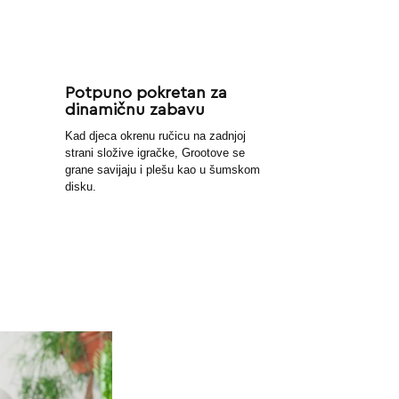
Potpuno pokretan za
dinamičnu zabavu
Kad djeca okrenu ručicu na zadnjoj
strani složive igračke, Grootove se
grane savijaju i plešu kao u šumskom
disku.