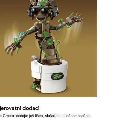
jerovatni dodaci
e Groota: dodajte još lišća, slušalice i sunčane naočale.