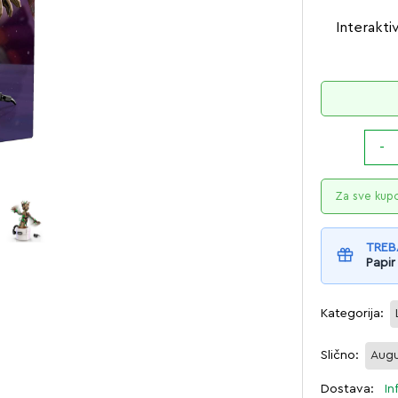
Interakti
Za sve kup
TREB
Papir
Kategorija:
Slično:
Augu
Dostava:
In