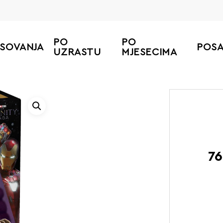
PO
PO
ESOVANJA
POS
UZRASTU
MJESECIMA
Početna
76