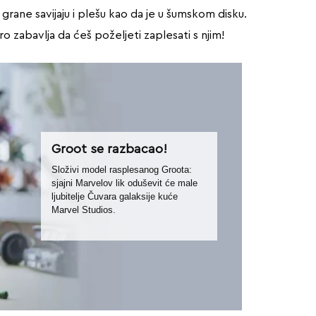
e grane savijaju i plešu kao da je u šumskom disku.
o zabavlja da ćeš poželjeti zaplesati s njim!
Groot se razbacao!
Složivi model rasplesanog Groota:
sjajni Marvelov lik oduševit će male
ljubitelje Čuvara galaksije kuće
Marvel Studios.