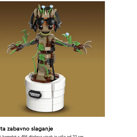
sta zabavno slaganje
i komplet s 456 dijelova visok je više od 22 cm.