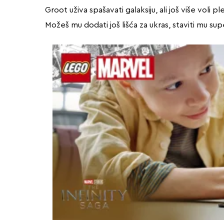
Groot uživa spašavati galaksiju, ali još više voli 
Možeš mu dodati još lišća za ukras, staviti mu sup