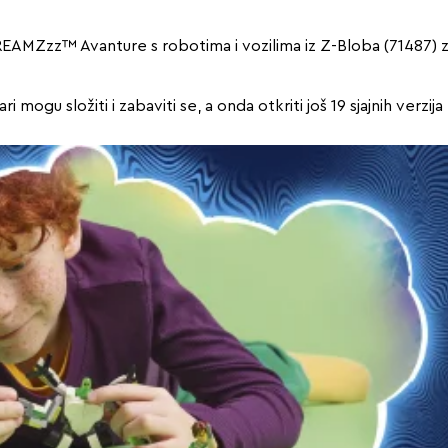
zz™ Avanture s robotima i vozilima iz Z-Bloba (71487) za dj
 mogu složiti i zabaviti se, a onda otkriti još 19 sjajnih verzij