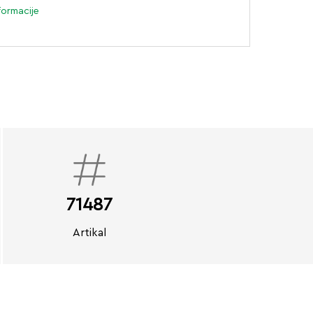
formacije
71487
Artikal