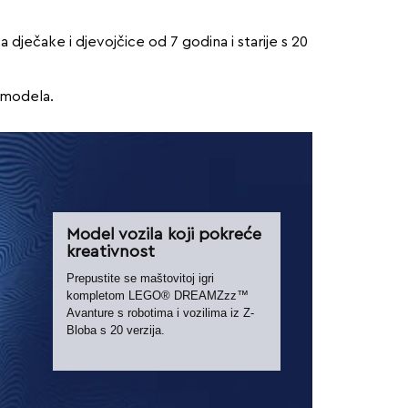
ečake i djevojčice od 7 godina i starije s 20
a modela.
Model vozila koji pokreće
kreativnost
Prepustite se maštovitoj igri
kompletom LEGO® DREAMZzz™
Avanture s robotima i vozilima iz Z-
Bloba s 20 verzija.