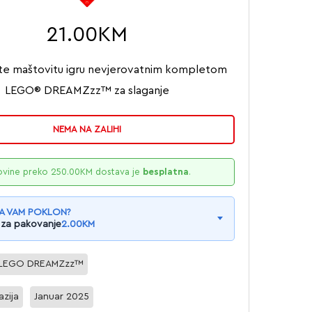
21.00
KM
te maštovitu igru nevjerovatnim kompletom
LEGO® DREAMZzz™ za slaganje
NEMA NA ZALIHI
ovine preko
250.00
KM
dostava je
besplatna
.
A VAM POKLON?
 za pakovanje
2.00
KM
LEGO DREAMZzz™
azija
Januar 2025