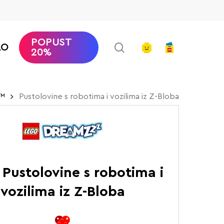
POPUST
search
account
AO
20%
™
Pustolovine s robotima i vozilima iz Z-Bloba
 Pustolovine s robotima i
vozilima iz Z-Bloba