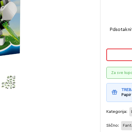
Pdsotakni
Za sve kup
TREB
Papir
Kategorija:
Slično:
Fant