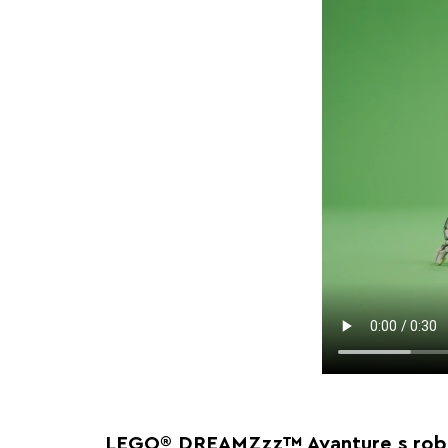
LEGO® DREAMZzz™ Avanture s robot