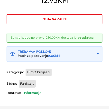
12.95
KM
NEMA NA ZALIHI
Za sve kupovine preko
250.00
KM
dostava je
besplatna
.
TREBA VAM POKLON?
Papir za pakovanje
2.00
KM
Kategorija:
LEGO Privjesci
Slično:
Fantazija
Dostava:
Informacije