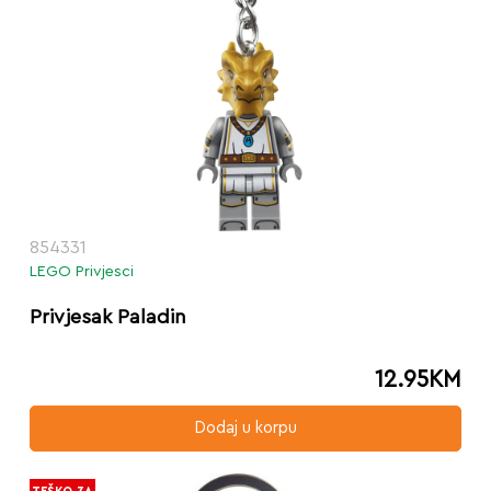
854331
LEGO Privjesci
Privjesak Paladin
12.95
KM
Dodaj u korpu