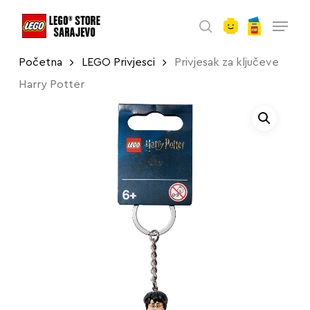
account
Skip
Menu
to
search
main
Početna
LEGO Privjesci
Privjesak za ključeve
content
Harry Potter