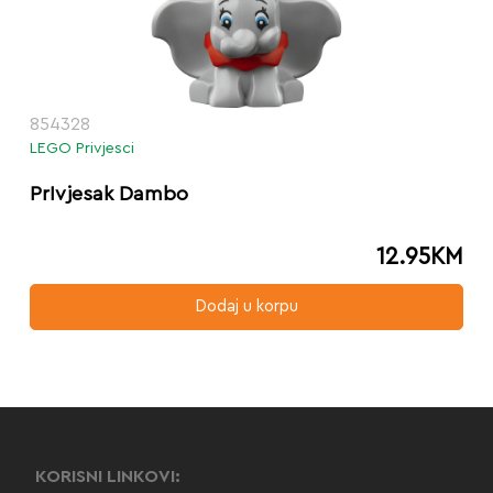
854328
LEGO Privjesci
PrIvjesak Dambo
12.95
KM
Dodaj u korpu
KORISNI LINKOVI: