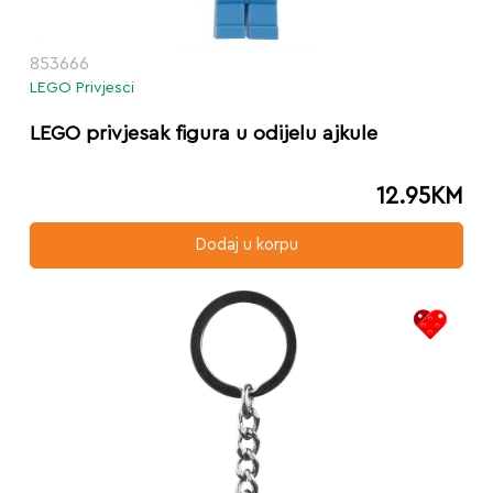
853666
LEGO Privjesci
LEGO privjesak figura u odijelu ajkule
12.95
KM
Dodaj u korpu