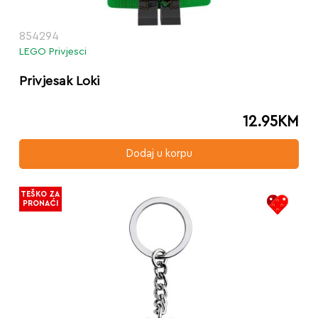
854294
LEGO Privjesci
Privjesak Loki
12.95
KM
Dodaj u korpu
TEŠKO ZA
PRONAĆI