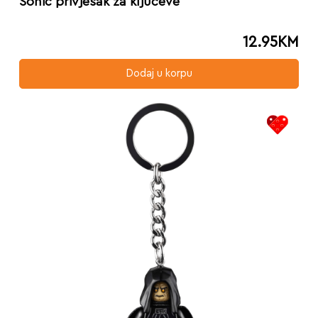
Sonic privjesak za ključeve
12.95
KM
Dodaj u korpu