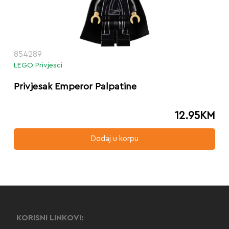
854289
LEGO Privjesci
Privjesak Emperor Palpatine
12.95
KM
Dodaj u korpu
KORISNI LINKOVI: