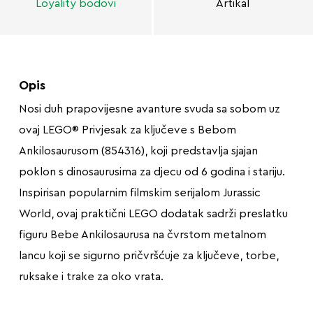
Loyality bodovi
Artikal
Opis
Nosi duh prapovijesne avanture svuda sa sobom uz
ovaj LEGO® Privjesak za ključeve s Bebom
Ankilosaurusom (854316), koji predstavlja sjajan
poklon s dinosaurusima za djecu od 6 godina i stariju.
Inspirisan popularnim filmskim serijalom Jurassic
World, ovaj praktični LEGO dodatak sadrži preslatku
figuru Bebe Ankilosaurusa na čvrstom metalnom
lancu koji se sigurno pričvršćuje za ključeve, torbe,
ruksake i trake za oko vrata.