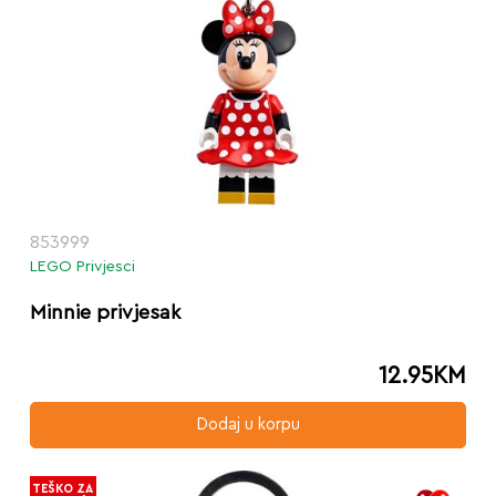
853999
LEGO Privjesci
Minnie privjesak
12.95
KM
Dodaj u korpu
TEŠKO ZA