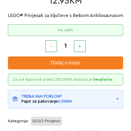
12.95
KM
LEGO® Privjesak za ključeve s Bebom Ankilosaurusom
Na zalihi
Dodaj u korpu
Za sve kupovine preko
250.00
KM
dostava je
besplatna
.
TREBA VAM POKLON?
Papir za pakovanje
2.00
KM
Kategorija:
LEGO Privjesci