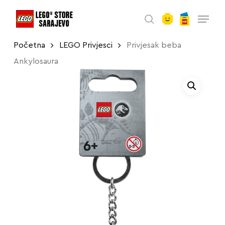
account
Skip
Menu
to
search
main
Početna
LEGO Privjesci
Privjesak beba
content
Ankylosaura