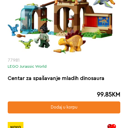
77981
LEGO Jurassic World
Centar za spašavanje mladih dinosaura
99.85
KM
Dodaj u korpu
NOVO