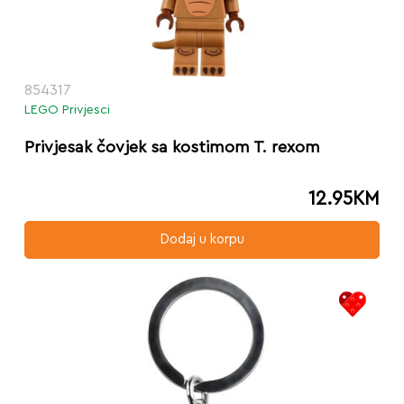
854317
LEGO Privjesci
Privjesak čovjek sa kostimom T. rexom
12.95
KM
Dodaj u korpu