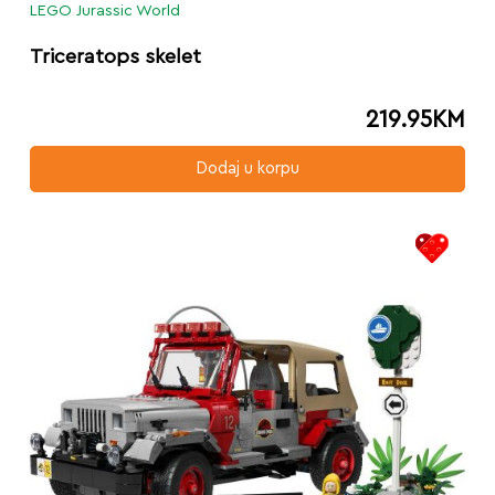
LEGO Jurassic World
Triceratops skelet
219.95
KM
Dodaj u korpu