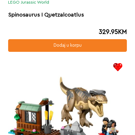
LEGO Jurassic World
Spinosaurus I Quetzalcoatlus
329.95
KM
Dodaj u korpu