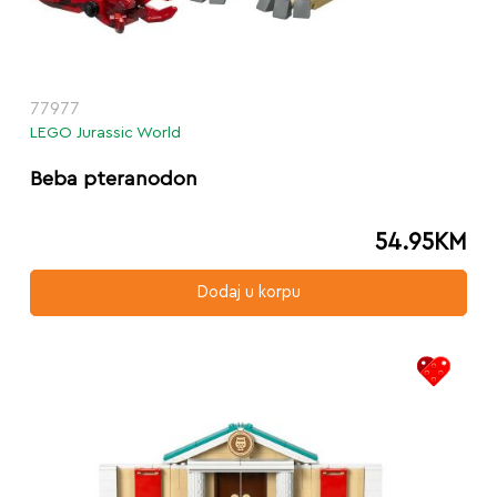
77977
LEGO Jurassic World
Beba pteranodon
54.95
KM
Dodaj u korpu