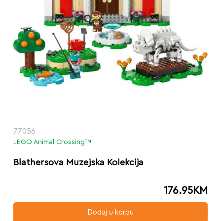
77056
LEGO Animal Crossing™
Blathersova Muzejska Kolekcija
176.95
KM
Dodaj u korpu