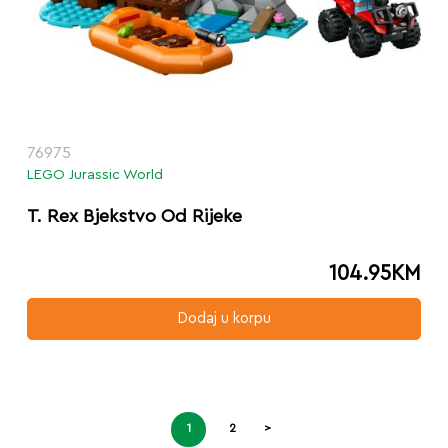
76975
LEGO Jurassic World
T. Rex Bjekstvo Od Rijeke
104.95
KM
Dodaj u korpu
1
2
>