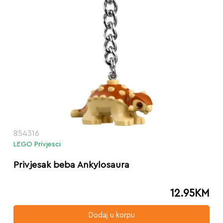
854316
LEGO Privjesci
Privjesak beba Ankylosaura
12.95
KM
Dodaj u korpu