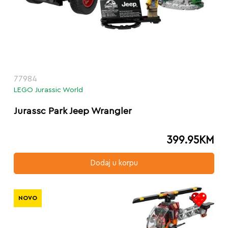
77984
LEGO Jurassic World
Jurassc Park Jeep Wrangler
399.95
KM
Dodaj u korpu
NOVO