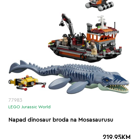
77983
LEGO Jurassic World
Napad dinosaur broda na Mosasaurusu
219.95
KM