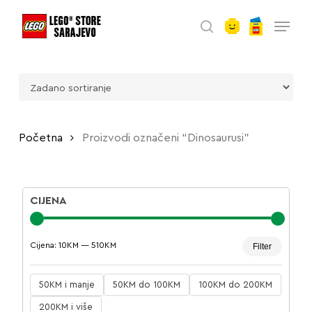
account
Skip
Menu
to
search
main
content
Početna
Proizvodi označeni “Dinosaurusi”
CIJENA
Minima
Maksim
Cijena:
10KM
—
510KM
Filter
cijena
cijena
50KM i manje
50KM do 100KM
100KM do 200KM
200KM i više