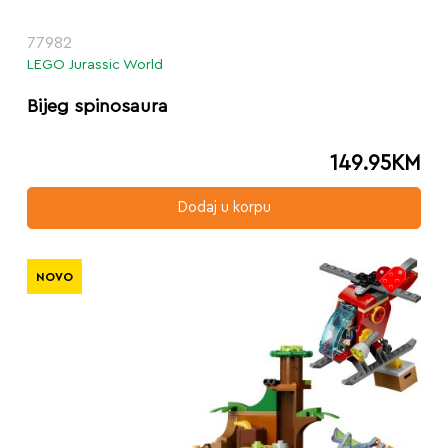
77982
LEGO Jurassic World
Bijeg spinosaura
149.95
KM
Dodaj u korpu
NOVO