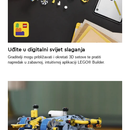
Uđite u digitalni svijet slaganja
Graditelji mogu približavati i okretati 3D setove te pratiti
napredak u zabavnoj, intuitivnoj aplikaciji LEGO® Builder.