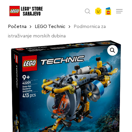
account
Skip
Menu
to
search
main
Početna
LEGO Technic
Podmornica za
content
istraživanje morskih dubina