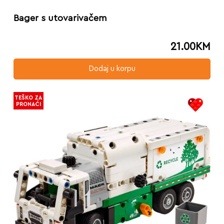
Bager s utovarivačem
21.00
KM
Dodaj u korpu
TEŠKO ZA
PRONAĆI