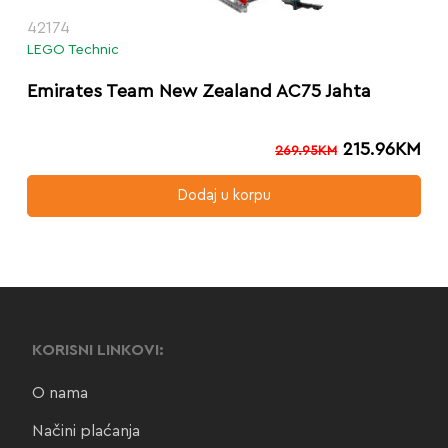
42174
LEGO Technic
Emirates Team New Zealand AC75 Jahta
215.96
KM
269.95
KM
Dodaj u korpu
KORISNI LINKOVI:
O nama
Načini plaćanja