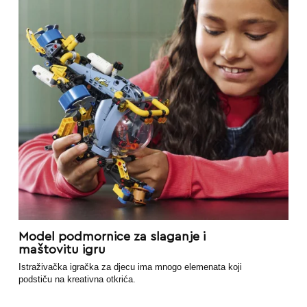
Model podmornice za slaganje i
maštovitu igru
Istraživačka igračka za djecu ima mnogo elemenata koji
podstiču na kreativna otkrića.