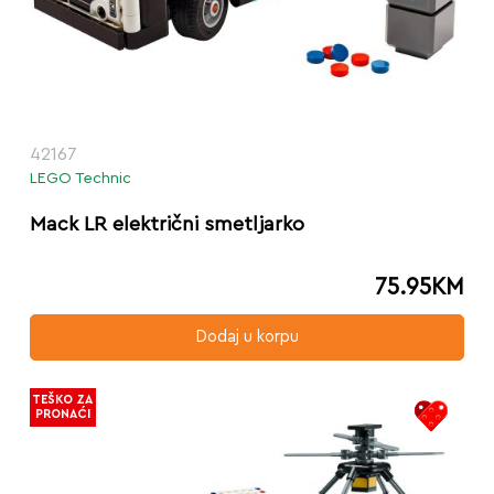
42167
LEGO Technic
Mack LR električni smetljarko
75.95
KM
Dodaj u korpu
TEŠKO ZA
PRONAĆI