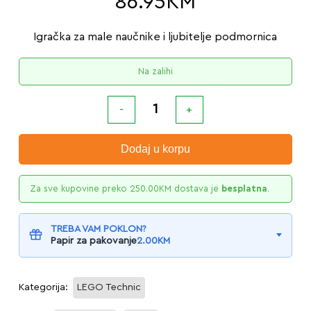
86.95
KM
Igračka za male naučnike i ljubitelje podmornica
Na zalihi
Dodaj u korpu
Za sve kupovine preko
250.00
KM
dostava je
besplatna
.
TREBA VAM POKLON?
Papir za pakovanje
2.00
KM
Kategorija:
LEGO Technic