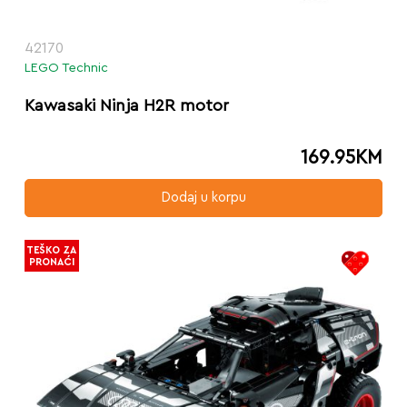
42170
LEGO Technic
Kawasaki Ninja H2R motor
169.95
KM
Dodaj u korpu
TEŠKO ZA
PRONAĆI