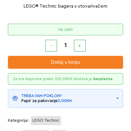
LEGO® Technic bagera s utovarivačem
Na zalihi
Dodaj u korpu
Za sve kupovine preko
250.00
KM
dostava je
besplatna
.
TREBA VAM POKLON?
Papir za pakovanje
2.00
KM
Kategorija:
LEGO Technic