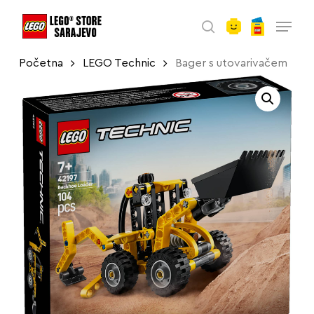
account
Skip
Menu
to
search
main
Početna
LEGO Technic
Bager s utovarivačem
content