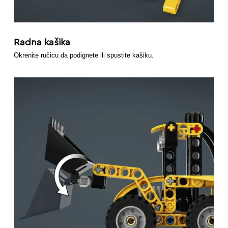
Radna kašika
Okrenite ručicu da podignete ili spustite kašiku.