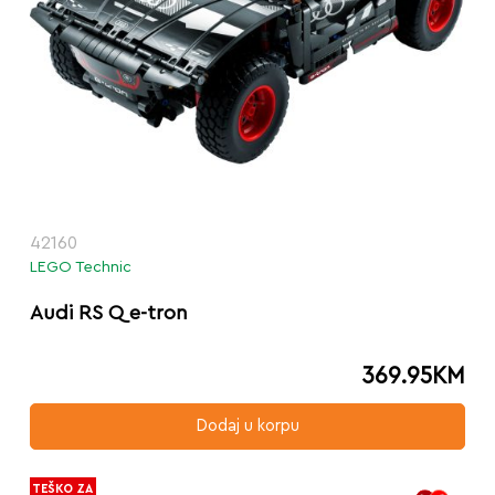
42160
LEGO Technic
Audi RS Q e-tron
369.95
KM
Dodaj u korpu
TEŠKO ZA