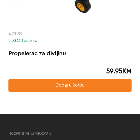
42198
LEGO Technic
Propelerac za divljinu
59.95
KM
Dodaj u korpu
KORISNI LINKOVI: