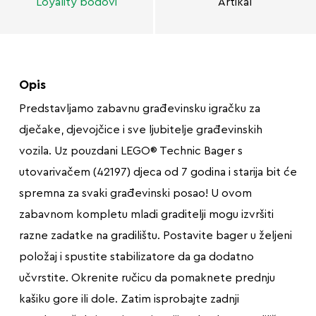
Loyality bodovi
Artikal
Opis
Predstavljamo zabavnu građevinsku igračku za
dječake, djevojčice i sve ljubitelje građevinskih
vozila. Uz pouzdani LEGO® Technic Bager s
utovarivačem (42197) djeca od 7 godina i starija bit će
spremna za svaki građevinski posao! U ovom
zabavnom kompletu mladi graditelji mogu izvršiti
razne zadatke na gradilištu. Postavite bager u željeni
položaj i spustite stabilizatore da ga dodatno
učvrstite. Okrenite ručicu da pomaknete prednju
kašiku gore ili dole. Zatim isprobajte zadnji