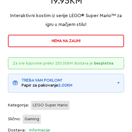
19.95
KM
Interaktivni kostim iz serije LEGO® Super Mario™ za
igru u mačjem stilu!
NEMA NA ZALIHI
Za sve kupovine preko
250.00
KM
dostava je
besplatna
.
TREBA VAM POKLON?
Papir za pakovanje
2.00
KM
Kategorija:
LEGO Super Mario
Slično:
Gaming
Dostava:
Informacije