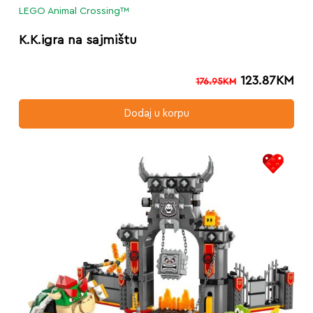
LEGO Animal Crossing™
K.K.igra na sajmištu
123.87
KM
176.95
KM
Dodaj u korpu