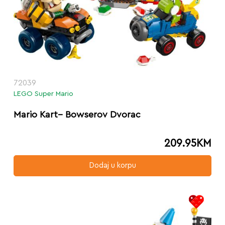
72039
LEGO Super Mario
Mario Kart– Bowserov Dvorac
209.95
KM
Dodaj u korpu