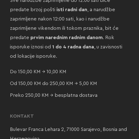
Sve narudžbe zaprimljene do 12:00 sati biće
predate brzoj pošti
isti radni dan
, a narudžbe
zaprimljene nakon 12:00 sati, kao i narudžbe
zaprimljene vikendom ili tokom praznika, bit će
predate
prvim narednim radnim danom
. Rok
isporuke iznosi od
1 do 4 radna dana
, u zavisnosti
od lokacije isporuke.
Do 150,00 KM → 10,00 KM
Od 150,00 KM do 250,00 KM → 5,00 KM
Preko 250,00 KM → besplatna dostava
KONTAKT
Bulevar Franca Lehara 2, 71000 Sarajevo, Bosnia and
Herzegovina