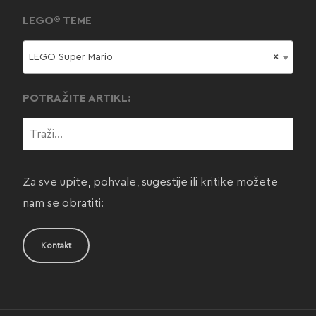
LEGO® TEME
LEGO Super Mario
×
POTRAŽITE ARTIKL:
Za sve upite, pohvale, sugestije ili kritike možete
nam se obratiti:
Kontakt