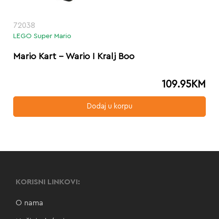
72038
LEGO Super Mario
Mario Kart – Wario I Kralj Boo
109.95
KM
Dodaj u korpu
KORISNI LINKOVI:
O nama