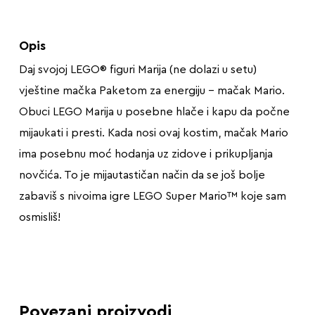
Opis
Daj svojoj LEGO® figuri Marija (ne dolazi u setu)
vještine mačka Paketom za energiju – mačak Mario.
Obuci LEGO Marija u posebne hlače i kapu da počne
mijaukati i presti. Kada nosi ovaj kostim, mačak Mario
ima posebnu moć hodanja uz zidove i prikupljanja
novčića. To je mijautastičan način da se još bolje
zabaviš s nivoima igre LEGO Super Mario™ koje sam
osmisliš!
Povezani proizvodi