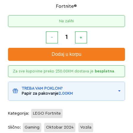
Fortnite®
Na zalihi
Dodaj u korpu
Za sve kupovine preko
250.00
KM
dostava je
besplatna
.
TREBA VAM POKLON?
Papir za pakovanje
2.00
KM
Kategorija:
LEGO Fortnite
Slično:
Gaming
Oktobar 2024
Vozila