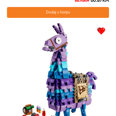
60.87
KM
86.95
KM
Dodaj u korpu