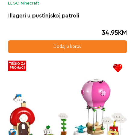
LEGO Minecraft
Illageri u pustinjskoj patroli
34.95
KM
Dodaj u korpu
TEŠKO ZA
PRONAĆI