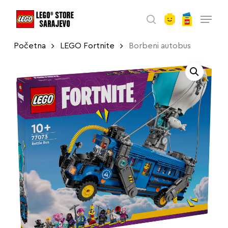
account
Skip
Menu
to
search
main
Početna
LEGO Fortnite
Borbeni autobus
content