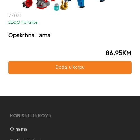
77071
LEGO Fortnite
Opskrbna Lama
86.95
KM
Dodaj u korpu
KORISNI LINKOVI:
O nama