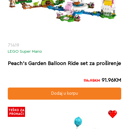
71419
LEGO Super Mario
Peach’s Garden Balloon Ride set za proširenje
91.96
KM
114.95
KM
Dodaj u korpu
TEŠKO ZA
PRONAĆI