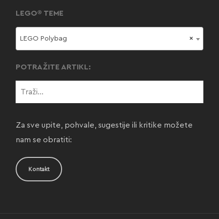
LEGO® TEME
LEGO Polybag
×
POTRAŽITE ARTIKL:
Za sve upite, pohvale, sugestije ili kritike možete
nam se obratiti:
Kontakt