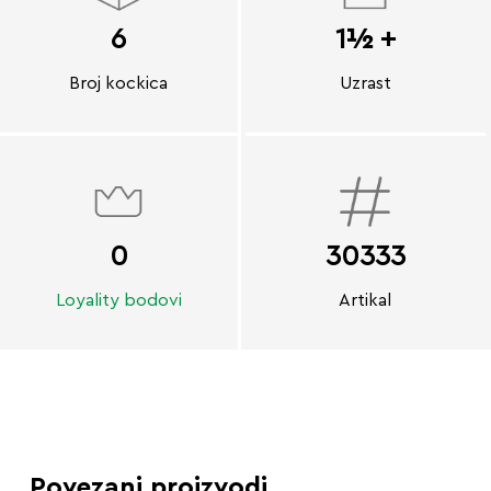
6
1½ +
Broj kockica
Uzrast
0
30333
Loyality bodovi
Artikal
Povezani proizvodi