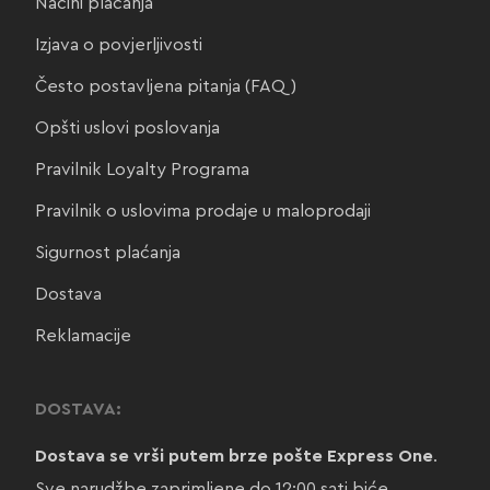
Načini plaćanja
Izjava o povjerljivosti
Često postavljena pitanja (FAQ)
Opšti uslovi poslovanja
Pravilnik Loyalty Programa
Pravilnik o uslovima prodaje u maloprodaji
Sigurnost plaćanja
Dostava
Reklamacije
DOSTAVA:
Dostava se vrši putem brze pošte Express One
.
Sve narudžbe zaprimljene do 12:00 sati biće