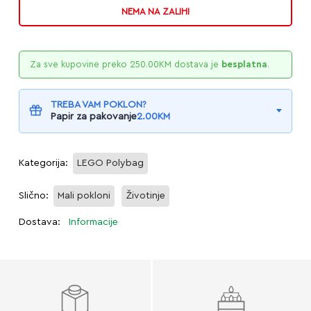
NEMA NA ZALIHI
Za sve kupovine preko
250.00
KM
dostava je
besplatna
.
TREBA VAM POKLON?
Papir za pakovanje
2.00
KM
Kategorija:
LEGO Polybag
Slično:
Mali pokloni
Životinje
Dostava:
Informacije