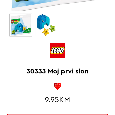
30333 Moj prvi slon
9.95
KM