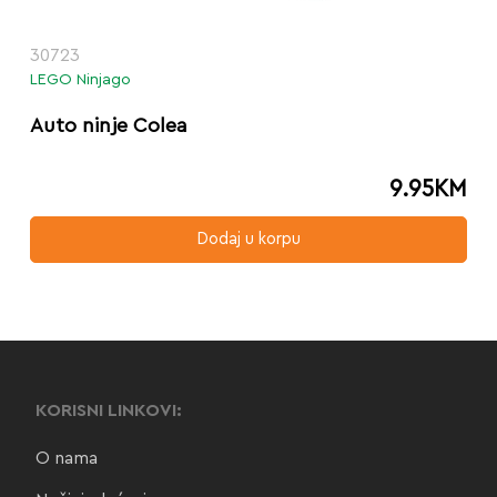
30723
LEGO Ninjago
Auto ninje Colea
9.95
KM
Dodaj u korpu
KORISNI LINKOVI:
O nama