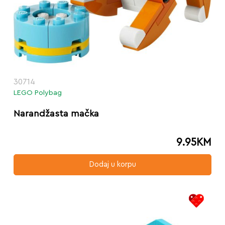
30714
LEGO Polybag
Narandžasta mačka
9.95
KM
Dodaj u korpu