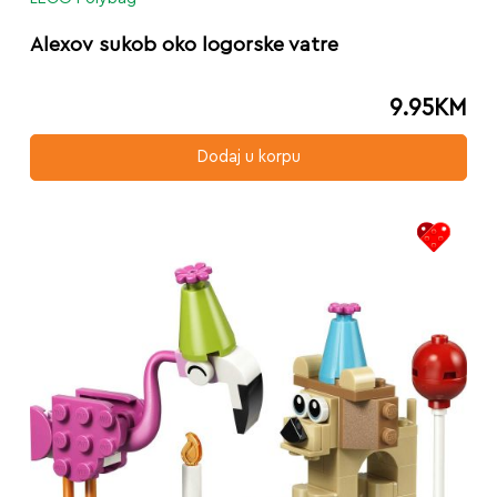
Alexov sukob oko logorske vatre
9.95
KM
Dodaj u korpu