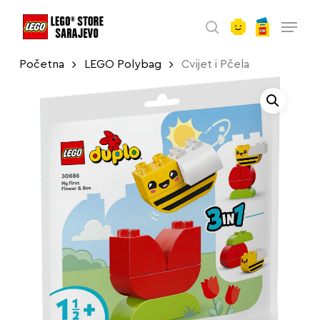
account
Skip
Menu
to
search
main
Početna
LEGO Polybag
Cvijet i Pčela
content