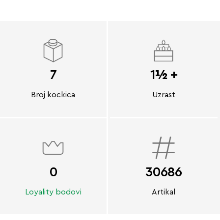
7
1½ +
Broj kockica
Uzrast
0
30686
Loyality bodovi
Artikal