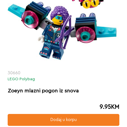
30660
LEGO Polybag
Zoeyn mlazni pogon iz snova
9.95
KM
Dodaj u korpu