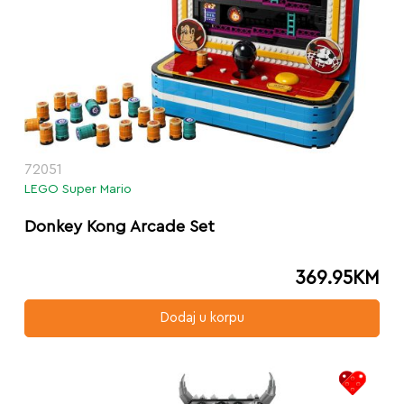
72051
LEGO Super Mario
Donkey Kong Arcade Set
369.95
KM
Dodaj u korpu