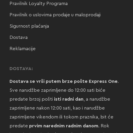
Pravilnik Loyalty Programa
Pravilnik o uslovima prodaje u maloprodaji
Sigurnost plaćanja
Dostava
Reklamacije
DOSTAVA:
Dostava se vrši putem brze pošte Express One
.
Sve narudžbe zaprimljene do 12:00 sati biće
predate brzoj pošti
isti radni dan
, a narudžbe
zaprimljene nakon 12:00 sati, kao i narudžbe
zaprimljene vikendom ili tokom praznika, bit će
predate
prvim narednim radnim danom
. Rok