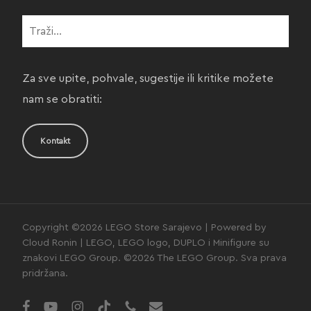
Za sve upite, pohvale, sugestije ili kritike možete
nam se obratiti:
Kontakt
Copyright ©2026 LEGO Store Sarajevo | Powered by
Cloud Ronin | LEGO, LEGO logo, DUPLO i Minifigure su
znakovi LEGO Group. ©2026 The LEGO Group. Sva prava
pridržana.
facebook
youtube
instagram
tiktok
phone
email