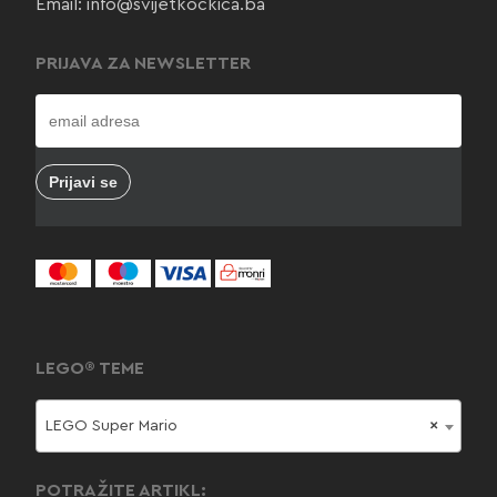
Email:
info@svijetkockica.ba
PRIJAVA ZA NEWSLETTER
LEGO® TEME
LEGO Super Mario
×
POTRAŽITE ARTIKL: