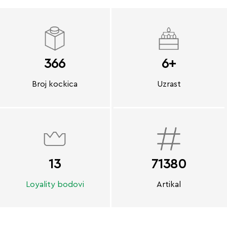
366
6+
Broj kockica
Uzrast
13
71380
Loyality bodovi
Artikal