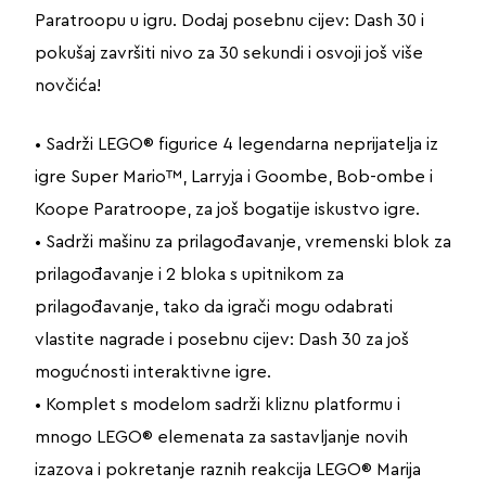
Paratroopu u igru. Dodaj posebnu cijev: Dash 30 i
pokušaj završiti nivo za 30 sekundi i osvoji još više
novčića!
• Sadrži LEGO® figurice 4 legendarna neprijatelja iz
igre Super Mario™, Larryja i Goombe, Bob-ombe i
Koope Paratroope, za još bogatije iskustvo igre.
• Sadrži mašinu za prilagođavanje, vremenski blok za
prilagođavanje i 2 bloka s upitnikom za
prilagođavanje, tako da igrači mogu odabrati
vlastite nagrade i posebnu cijev: Dash 30 za još
mogućnosti interaktivne igre.
• Komplet s modelom sadrži kliznu platformu i
mnogo LEGO® elemenata za sastavljanje novih
izazova i pokretanje raznih reakcija LEGO® Marija