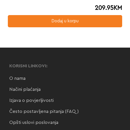
209.95
KM
Dodaj u korpu
KORISNI LINKOVI:
O nama
Načini plaćanja
Izjava o povjerljivosti
Često postavljena pitanja (FAQ)
Opšti uslovi poslovanja