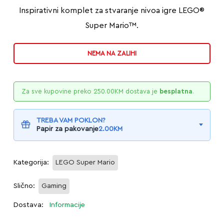
Inspirativni komplet za stvaranje nivoa igre LEGO®
Super Mario™.
NEMA NA ZALIHI
Za sve kupovine preko
250.00
KM
dostava je
besplatna
.
TREBA VAM POKLON?
Papir za pakovanje
2.00
KM
Kategorija:
LEGO Super Mario
Slično:
Gaming
Dostava:
Informacije