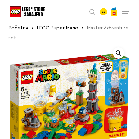
account
Skip
Menu
to
search
main
Početna
LEGO Super Mario
Master Adventure
content
set