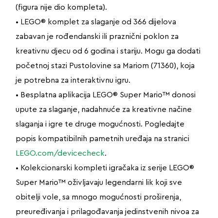
(figura nije dio kompleta).
• LEGO® komplet za slaganje od 366 dijelova
zabavan je rođendanski ili praznični poklon za
kreativnu djecu od 6 godina i stariju. Mogu ga dodati
početnoj stazi Pustolovine sa Mariom (71360), koja
je potrebna za interaktivnu igru.
• Besplatna aplikacija LEGO® Super Mario™ donosi
upute za slaganje, nadahnuće za kreativne načine
slaganja i igre te druge mogućnosti. Pogledajte
popis kompatibilnih pametnih uređaja na stranici
LEGO.com/devicecheck
.
• Kolekcionarski kompleti igračaka iz serije LEGO®
Super Mario™ oživljavaju legendarni lik koji sve
obitelji vole, sa mnogo mogućnosti proširenja,
preuređivanja i prilagođavanja jedinstvenih nivoa za