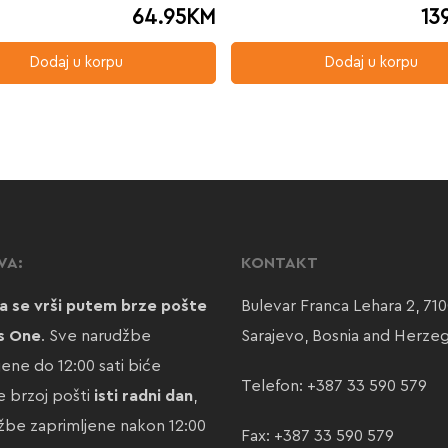
64.95
KM
13
Dodaj u korpu
Dodaj u korpu
VA:
KONTAKT
a se vrši putem brze pošte
Bulevar Franca Lehara 2, 71
s One
. Sve narudžbe
Sarajevo, Bosnia and Herze
jene do 12:00 sati biće
Telefon:
+387 33 590 579
 brzoj pošti
isti radni dan
,
žbe zaprimljene nakon 12:00
Fax: +387 33 590 579