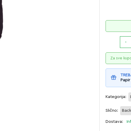
Za sve kup
TREB
Papir
Kategorija:
Slično:
Bac
Dostava:
In