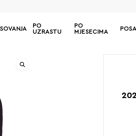
PO
PO
ESOVANJA
POS
UZRASTU
MJESECIMA
Po
202