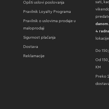
sati, k
Opšti uslovi poslovanja
vikendo
Pravilnik Loyalty Programa
preda
Pravilnik o uslovima prodaje u
danom
maloprodaji
4 radn
Sigurnost plaćanja
lokacij
Dostava
Do 150,
Reklamacije
Od 150,
KM
Preko 
dostav