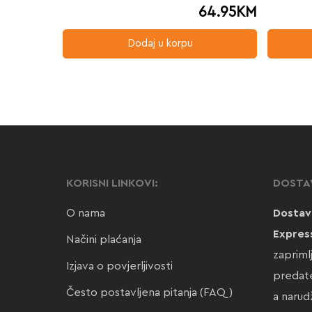
64.95
KM
Dodaj u korpu
KORISNI LINKOVI:
DOSTA
O nama
Dostav
Expres
Načini plaćanja
zapriml
Izjava o povjerljivosti
predate
Često postavljena pitanja (FAQ)
a narud