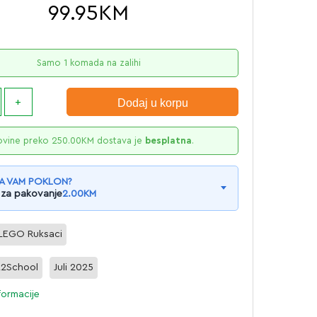
99.95
KM
Samo 1 komada na zalihi
Dodaj u korpu
ovine preko
250.00
KM
dostava je
besplatna
.
A VAM POKLON?
 za pakovanje
2.00
KM
LEGO Ruksaci
k2School
Juli 2025
formacije