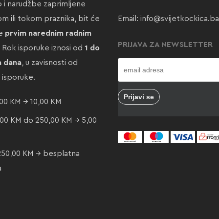
ao i narudžbe zaprimljene
m ili tokom praznika, bit će
Email:
info@svijetkockica.ba
te
prvim narednim radnim
PRIJAVA ZA NEWSLETTER
. Rok isporuke iznosi od
1 do
a dana
, u zavisnosti od
e isporuke.
00 KM → 10,00 KM
00 KM do 250,00 KM → 5,00
250,00 KM → besplatna
a