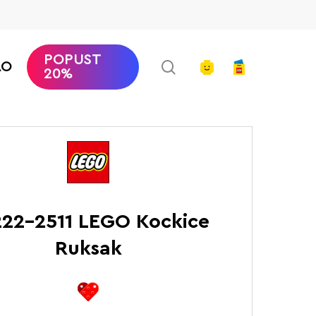
POPUST
search
account
AO
20%
četna
LEGO Ruksaci
LEGO Kockice Ruksak
22-2511 LEGO Kockice
Ruksak