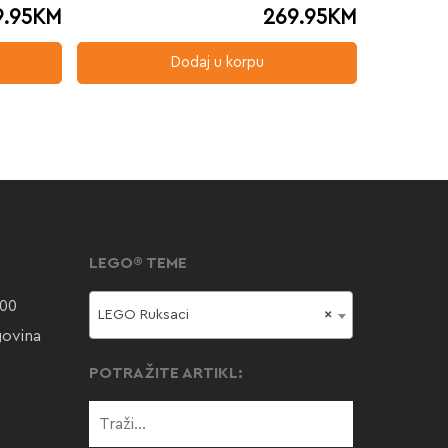
9.95
KM
269.95
KM
Dodaj u korpu
LEGO® TEME
000
LEGO Ruksaci
×
govina
POTRAŽITE ARTIKL: