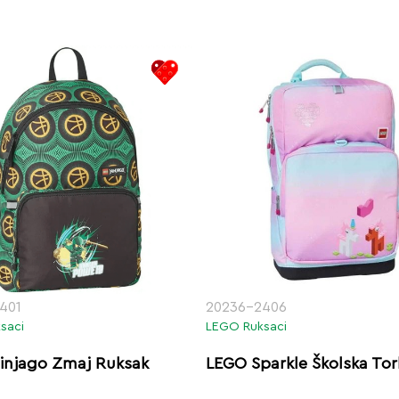
401
20236-2406
saci
LEGO Ruksaci
injago Zmaj Ruksak
LEGO Sparkle Školska To