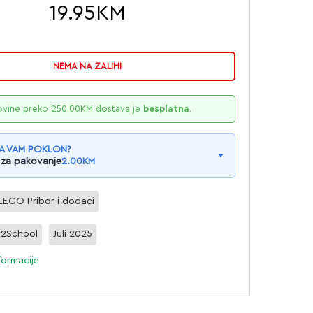
19.95
KM
NEMA NA ZALIHI
ovine preko
250.00
KM
dostava je
besplatna
.
A VAM POKLON?
 za pakovanje
2.00
KM
LEGO Pribor i dodaci
k2School
Juli 2025
formacije