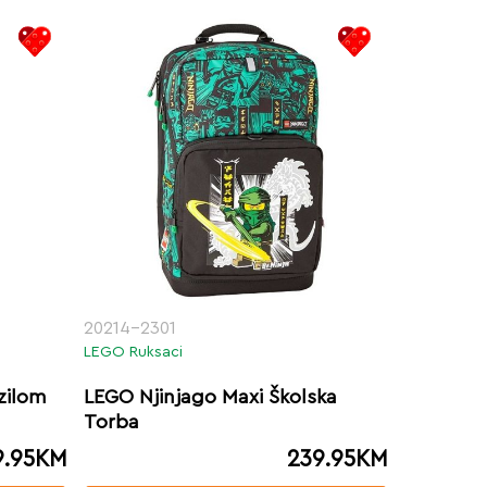
20214-2301
LEGO Ruksaci
zilom
LEGO Njinjago Maxi Školska
Torba
9.95
KM
239.95
KM