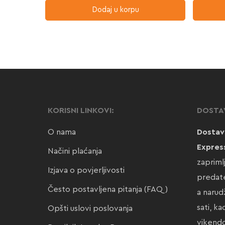
Dodaj u korpu
KORISNI LINKOVI:
DOSTA
O nama
Dostav
Expres
Načini plaćanja
zapriml
Izjava o povjerljivosti
predate
Često postavljena pitanja (FAQ)
a narud
sati, k
Opšti uslovi poslovanja
vikendo