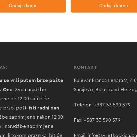
Dodaj u korpu
Dodaj u korpu
VA:
KONTAKT
a se vrši putem brze pošte
Bulevar Franca Lehara 2, 71
s One
. Sve narudžbe
Sarajevo, Bosnia and Herze
jene do 12:00 sati biće
Telefon:
+387 33 590 579
 brzoj pošti
isti radni dan
,
žbe zaprimljene nakon 12:00
Fax: +387 33 590 579
ao i narudžbe zaprimljene
m ili tokom praznika, bit će
Email:
info@svijetkockica.ba