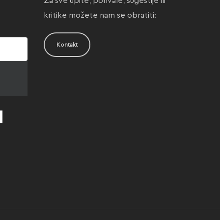
Za sve upite, pohvale, sugestije ili
kritike možete nam se obratiti:
Kontakt