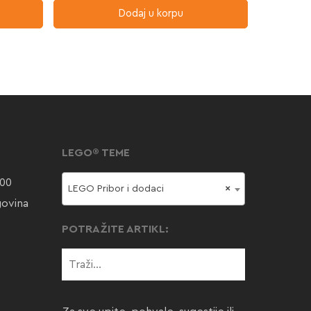
Dodaj u korpu
LEGO® TEME
000
LEGO Pribor i dodaci
×
govina
POTRAŽITE ARTIKL: