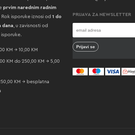
te
prvim narednim radnim
PRIJAVA ZA NEWSLETTER
. Rok isporuke iznosi od
1 do
a dana
, u zavisnosti od
e isporuke.
00 KM → 10,00 KM
00 KM do 250,00 KM → 5,00
250,00 KM → besplatna
a