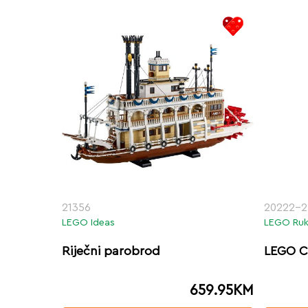
21356
20222-2
LEGO Ideas
LEGO Ruk
Riječni parobrod
LEGO C
659.95
KM