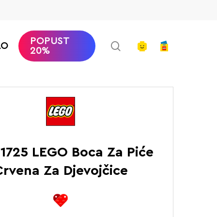
POPUST
search
account
AO
20%
daci
LEGO Boca Za Piće Crvena Za Djevojčice
1725 LEGO Boca Za Piće
Crvena Za Djevojčice