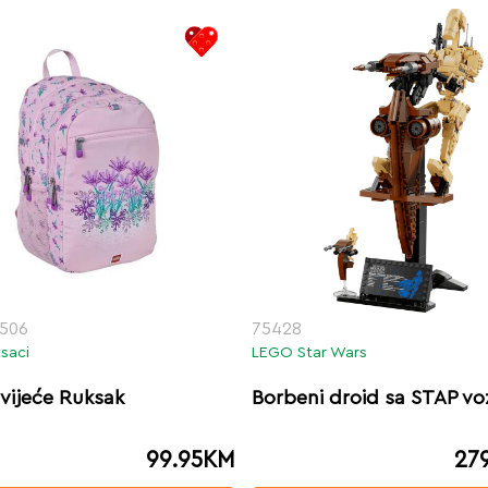
506
75428
saci
LEGO Star Wars
vijeće Ruksak
Borbeni droid sa STAP vo
99.95
KM
27