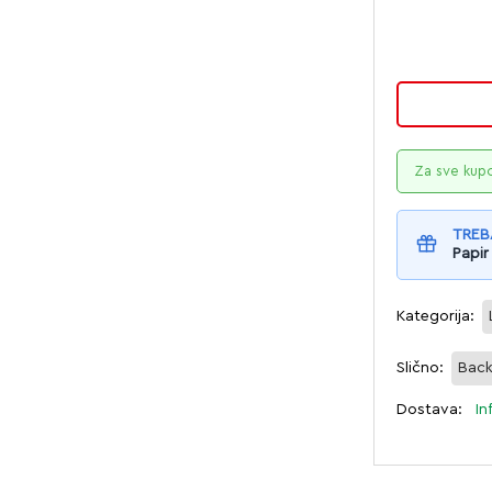
Za sve kup
TREB
Papir
Kategorija:
Slično:
Bac
Dostava:
In