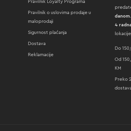
Pravilnik Loyalty Programa
preda
Pravilnik o uslovima prodaje u
danom
maloprodaji
4 radn
Sigurnost plaćanja
lokacij
Dostava
Do 150,
Reklamacije
Od 150,
KM
Preko 
dostav