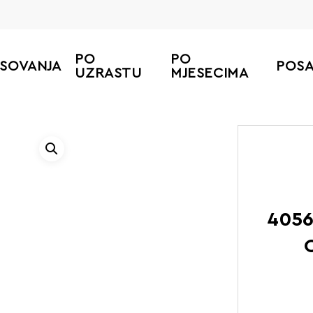
PO
PO
ESOVANJA
POS
UZRASTU
MJESECIMA
Početna
LEGO Pribor i do
4056