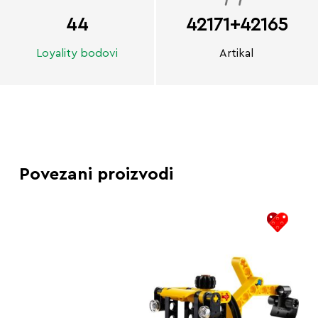
44
42171+42165
Loyality bodovi
Artikal
Povezani proizvodi