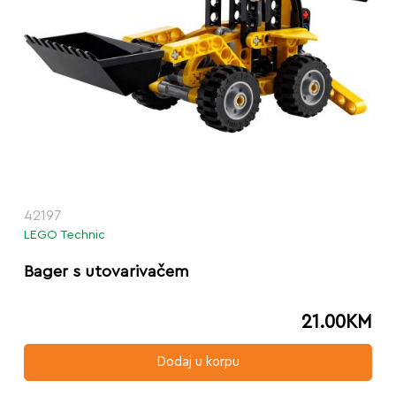
42197
LEGO Technic
Bager s utovarivačem
21.00
KM
Dodaj u korpu