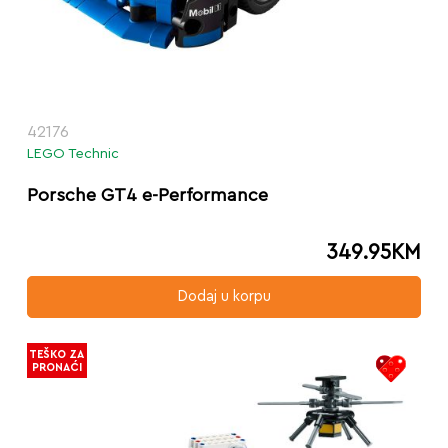
42176
LEGO Technic
Porsche GT4 e-Performance
349.95
KM
Dodaj u korpu
TEŠKO ZA
PRONAĆI