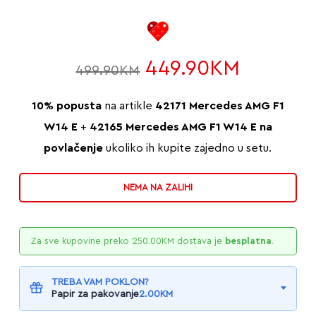
Original
Current
449.90
KM
499.90
KM
price
price
was:
is:
10% popusta
na artikle
42171 Mercedes AMG F1
499.90KM.
449.90
W14 E
+
42165 Mercedes AMG F1 W14 E na
povlačenje
ukoliko ih kupite zajedno u setu.
NEMA NA ZALIHI
Za sve kupovine preko
250.00
KM
dostava je
besplatna
.
TREBA VAM POKLON?
Papir za pakovanje
2.00
KM