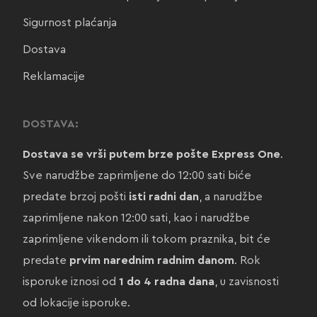
Sigurnost plaćanja
Dostava
Reklamacije
DOSTAVA:
Dostava se vrši putem brze pošte Express One
.
Sve narudžbe zaprimljene do 12:00 sati biće
predate brzoj pošti
isti radni dan
, a narudžbe
zaprimljene nakon 12:00 sati, kao i narudžbe
zaprimljene vikendom ili tokom praznika, bit će
predate
prvim narednim radnim danom
. Rok
isporuke iznosi od
1 do 4 radna dana
, u zavisnosti
od lokacije isporuke.