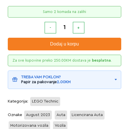
Samo 2 komada na zalihi
Dodaj u korpu
Za sve kupovine preko
250.00
KM
dostava je
besplatna
.
TREBA VAM POKLON?
Papir za pakovanje
2.00
KM
Kategorija:
LEGO Technic
Oznake
August 2023
Auta
Licencirana Auta
Motorizovana vozila
Vozila