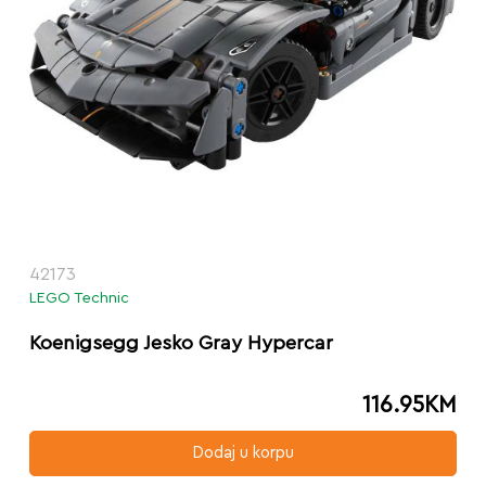
42173
LEGO Technic
Koenigsegg Jesko Gray Hypercar
116.95
KM
Dodaj u korpu