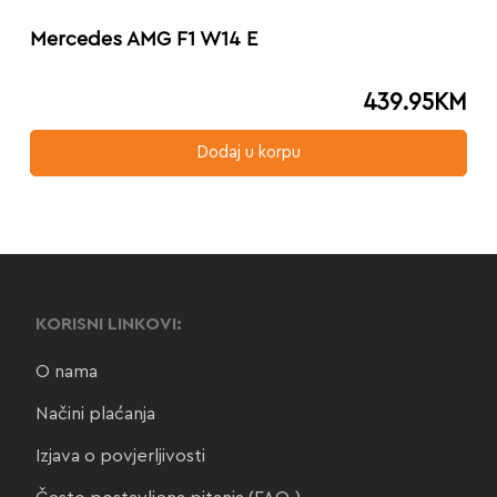
Mercedes AMG F1 W14 E
439.95
KM
Dodaj u korpu
KORISNI LINKOVI:
O nama
Načini plaćanja
Izjava o povjerljivosti