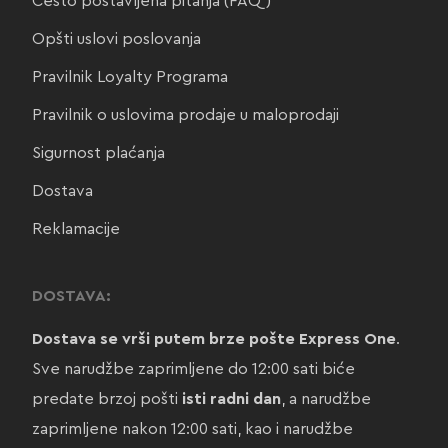
Često postavljena pitanja (FAQ)
Opšti uslovi poslovanja
Pravilnik Loyalty Programa
Pravilnik o uslovima prodaje u maloprodaji
Sigurnost plaćanja
Dostava
Reklamacije
DOSTAVA:
Dostava se vrši putem brze pošte Express One
.
Sve narudžbe zaprimljene do 12:00 sati biće
predate brzoj pošti
isti radni dan
, a narudžbe
zaprimljene nakon 12:00 sati, kao i narudžbe