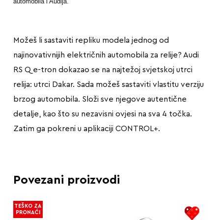
automobila i Audija.
Možeš li sastaviti repliku modela jednog od
najinovativnijih električnih automobila za relije? Audi
RS Q e-tron dokazao se na najtežoj svjetskoj utrci
relija: utrci Dakar. Sada možeš sastaviti vlastitu verziju
brzog automobila. Složi sve njegove autentične
detalje, kao što su nezavisni ovjesi na sva 4 točka.
Zatim ga pokreni u aplikaciji CONTROL+.
Povezani proizvodi
TEŠKO ZA
PRONAĆI