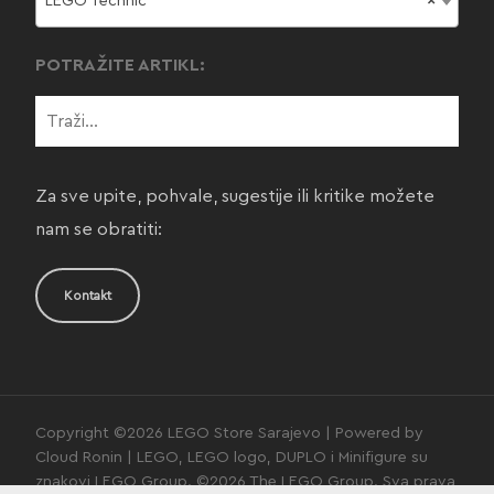
LEGO Technic
×
POTRAŽITE ARTIKL:
Za sve upite, pohvale, sugestije ili kritike možete
nam se obratiti:
Kontakt
Copyright ©2026 LEGO Store Sarajevo | Powered by
Cloud Ronin | LEGO, LEGO logo, DUPLO i Minifigure su
znakovi LEGO Group. ©2026 The LEGO Group. Sva prava