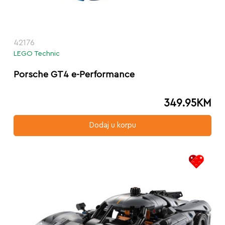
42176
LEGO Technic
Porsche GT4 e-Performance
349.95
KM
Dodaj u korpu