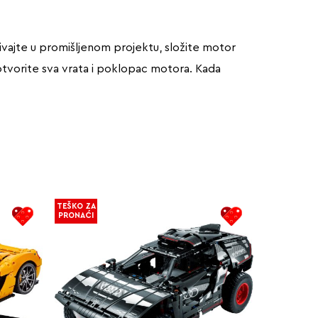
ivajte u promišljenom projektu, složite motor
 otvorite sva vrata i poklopac motora. Kada
TEŠKO ZA
PRONAĆI