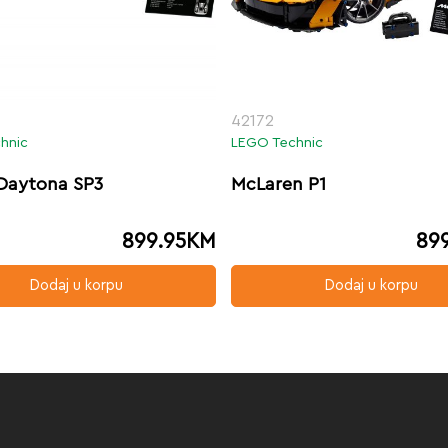
42172
hnic
LEGO Technic
 Daytona SP3
McLaren P1
899.95
KM
89
Dodaj u korpu
Dodaj u korpu