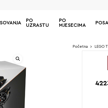
PO
PO
ESOVANJA
POS
UZRASTU
MJESECIMA
Početna
LEGO T
422