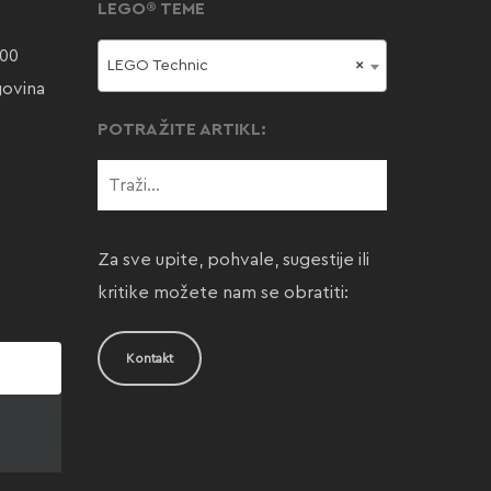
LEGO® TEME
000
LEGO Technic
×
govina
POTRAŽITE ARTIKL:
Za sve upite, pohvale, sugestije ili
kritike možete nam se obratiti:
Kontakt