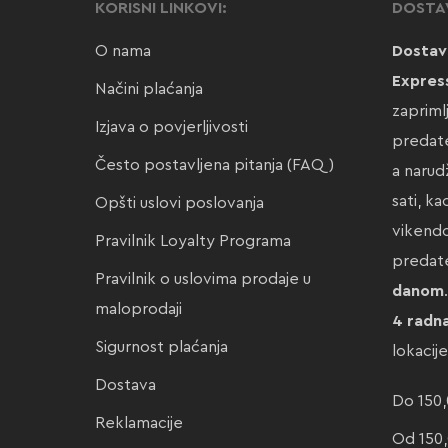
KORISNI LINKOVI:
DOSTA
O nama
Dostav
Expres
Načini plaćanja
zapriml
Izjava o povjerljivosti
predate
Često postavljena pitanja (FAQ)
a narud
sati, k
Opšti uslovi poslovanja
vikendo
Pravilnik Loyalty Programa
preda
Pravilnik o uslovima prodaje u
danom
maloprodaji
4 radn
Sigurnost plaćanja
lokacij
Dostava
Do 150,
Reklamacije
Od 150,