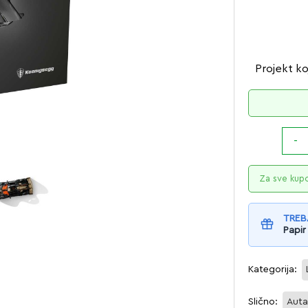
Projekt ko
Za sve kup
TREB
Papir
Kategorija:
Slično:
Aut