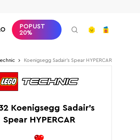
POPUST
search
account
AO
20%
echnic
Koenigsegg Sadair’s Spear HYPERCAR
32 Koenigsegg Sadair’s
Spear HYPERCAR