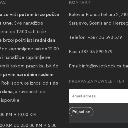
VA:
KONTAKT
a se vrši putem brze pošte
Bulevar Franca Lehara 2, 71
s One
. Sve narudžbe
Sarajevo, Bosnia and Herze
jene do 12:00 sati biće
Telefon:
+387 33 590 579
 brzoj pošti
isti radni dan
,
žbe zaprimljene nakon 12:00
Fax: +387 33 590 579
ao i narudžbe zaprimljene
m ili tokom praznika, bit će
Email:
info@svijetkockica.ba
te
prvim narednim radnim
PRIJAVA ZA NEWSLETTER
. Rok isporuke iznosi od
1 do
a dana
, u zavisnosti od
e isporuke.
00 KM → 10,00 KM
00 KM do 250,00 KM → 5,00