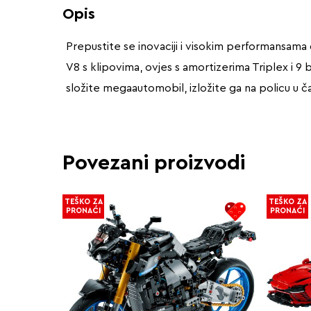
Opis
Prepustite se inovaciji i visokim performansama
V8 s klipovima, ovjes s amortizerima Triplex i 9
složite megaautomobil, izložite ga na policu u č
Povezani proizvodi
TEŠKO ZA
TEŠKO ZA
PRONAĆI
PRONAĆI