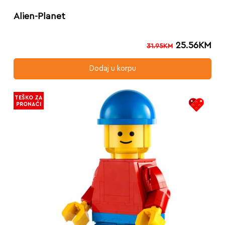
Alien-Planet
25.56
KM
31.95
KM
Dodaj u korpu
TEŠKO ZA
PRONAĆI