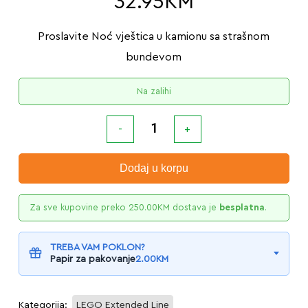
32.95
KM
Proslavite Noć vještica u kamionu sa strašnom
bundevom
Na zalihi
Dodaj u korpu
Za sve kupovine preko
250.00
KM
dostava je
besplatna
.
TREBA VAM POKLON?
Papir za pakovanje
2.00
KM
Kategorija:
LEGO Extended Line