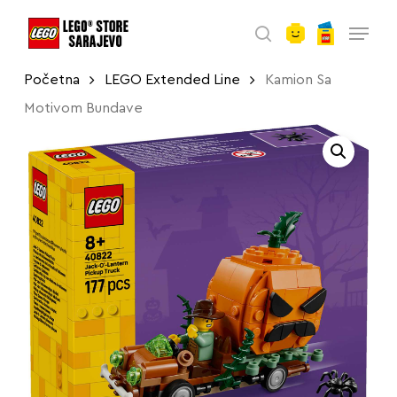
account
Skip
Menu
to
search
main
Početna
LEGO Extended Line
Kamion Sa
content
Motivom Bundave