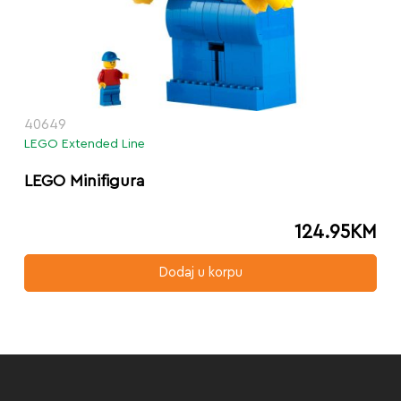
40649
LEGO Extended Line
LEGO Minifigura
124.95
KM
Dodaj u korpu