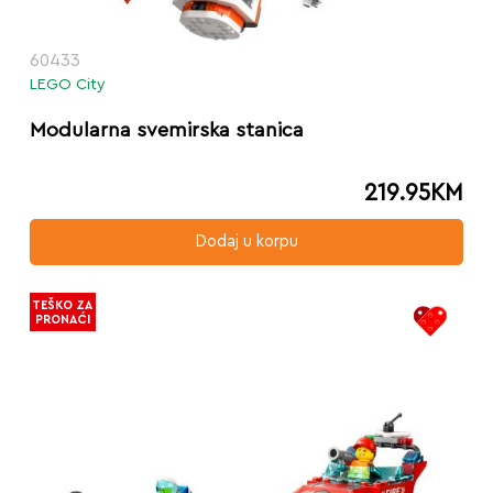
60433
LEGO City
Modularna svemirska stanica
219.95
KM
Dodaj u korpu
TEŠKO ZA
PRONAĆI