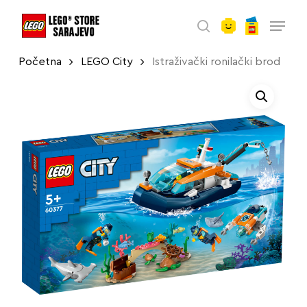
account
Skip
Menu
to
search
main
Početna
LEGO City
Istraživački ronilački brod
content