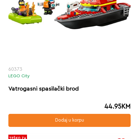
60373
LEGO City
Vatrogasni spasilački brod
44.95
KM
Dodaj u korpu
TEŠKO ZA