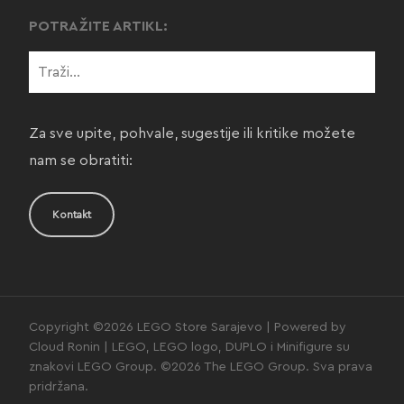
POTRAŽITE ARTIKL:
Za sve upite, pohvale, sugestije ili kritike možete
nam se obratiti:
Kontakt
Copyright ©2026 LEGO Store Sarajevo | Powered by
Cloud Ronin | LEGO, LEGO logo, DUPLO i Minifigure su
znakovi LEGO Group. ©2026 The LEGO Group. Sva prava
pridržana.