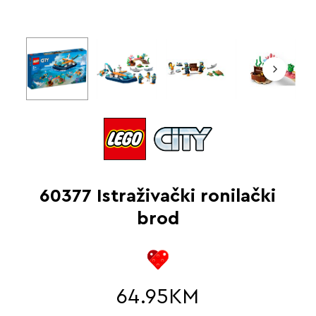
60377 Istraživački ronilački
brod
64.95
KM