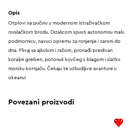
Opis
Otplovi na pučinu u modernom Istraživačkom
ronilačkom brodu. Dizalicom spusti autonomnu malu
podmornicu, navuci opremu za ronjenje i zaroni do
dna. Plivaj sa ajkulom i ražom, pronađi predivan
koraljni greben, potonuli kovčeg s blagom i slatku
morsku kornjaču. Čekaju te uzbudljive avanture u
okeanu!
Povezani proizvodi