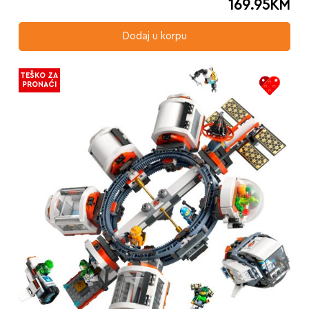
169.95
KM
Dodaj u korpu
TEŠKO ZA
PRONAĆI