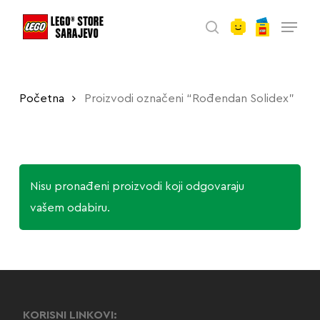
account
Skip
Menu
to
search
main
content
Početna
Proizvodi označeni “Rođendan Solidex”
Nisu pronađeni proizvodi koji odgovaraju
vašem odabiru.
KORISNI LINKOVI: