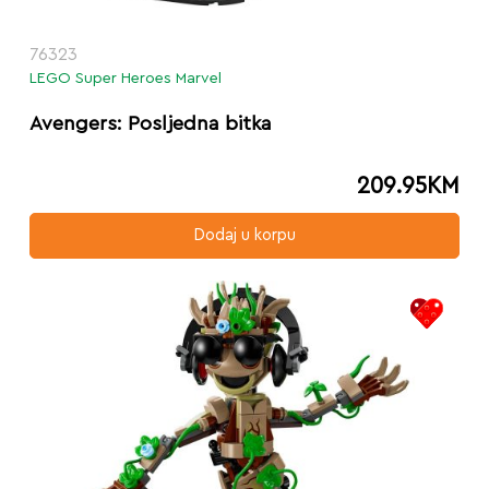
76323
LEGO Super Heroes Marvel
Avengers: Posljedna bitka
209.95
KM
Dodaj u korpu