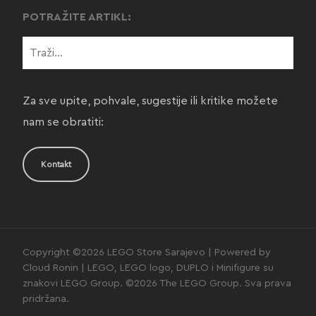
POTRAŽITE ARTIKL:
Za sve upite, pohvale, sugestije ili kritike možete
nam se obratiti:
Kontakt
Copyright ©2026 LEGO Store Sarajevo | Powered by
Cloud Ronin | LEGO, LEGO logo, DUPLO i Minifigure su
znakovi LEGO Group. ©2026 The LEGO Group. Sva prava
pridržana.