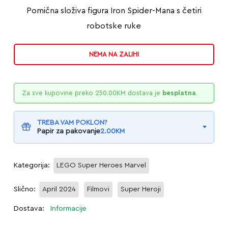
Pomična složiva figura Iron Spider-Mana s četiri
robotske ruke
NEMA NA ZALIHI
Za sve kupovine preko
250.00
KM
dostava je
besplatna
.
TREBA VAM POKLON?
Papir za pakovanje
2.00
KM
Kategorija:
LEGO Super Heroes Marvel
Slično:
April 2024
Filmovi
Super Heroji
Dostava:
Informacije