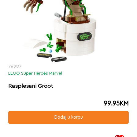
76297
LEGO Super Heroes Marvel
Rasplesani Groot
99.95
KM
Dodaj u korpu