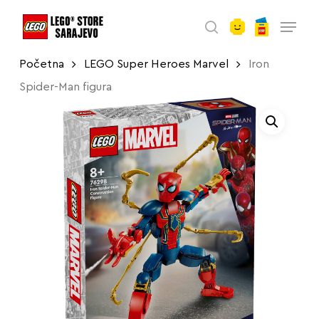
account
Skip
Menu
to
search
main
Početna
LEGO Super Heroes Marvel
Iron
content
Spider-Man figura