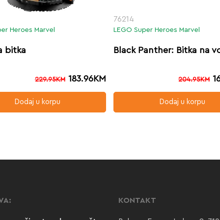
76214
er Heroes Marvel
LEGO Super Heroes Marvel
 bitka
Black Panther: Bitka na v
183.96
KM
1
229.95
KM
204.95
KM
Dodaj u korpu
Dodaj u korpu
VA:
KONTAKT