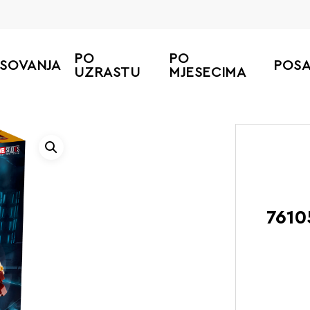
PO
PO
ESOVANJA
POS
UZRASTU
MJESECIMA
Početna
LEGO Super
7610