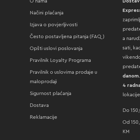
O nama
Dostav
Expres
Načini plaćanja
zapriml
Izjava o povjerljivosti
predate
Često postavljena pitanja (FAQ)
a narud
sati, k
Opšti uslovi poslovanja
vikendo
Pravilnik Loyalty Programa
preda
Pravilnik o uslovima prodaje u
danom
maloprodaji
4 radn
Sigurnost plaćanja
lokacij
Dostava
Do 150,
Reklamacije
Od 150,
KM