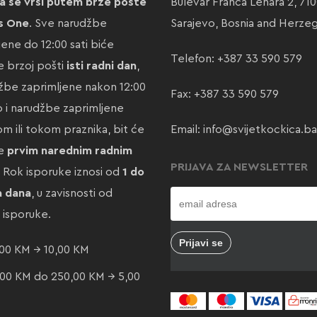
a se vrši putem brze pošte
Bulevar Franca Lehara 2, 71
s One
. Sve narudžbe
Sarajevo, Bosnia and Herze
jene do 12:00 sati biće
Telefon:
+387 33 590 579
 brzoj pošti
isti radni dan
,
žbe zaprimljene nakon 12:00
Fax: +387 33 590 579
ao i narudžbe zaprimljene
m ili tokom praznika, bit će
Email:
info@svijetkockica.ba
te
prvim narednim radnim
PRIJAVA ZA NEWSLETTER
. Rok isporuke iznosi od
1 do
a dana
, u zavisnosti od
e isporuke.
00 KM → 10,00 KM
00 KM do 250,00 KM → 5,00