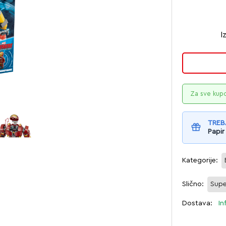
I
Za sve kup
TREB
Papir
Kategorije:
Slično:
Supe
Dostava:
In