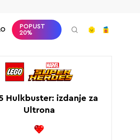
POPUST
search
account
AO
20%
 Heroes Marvel
Hulkbuster: izdanje za Ultrona
5 Hulkbuster: izdanje za
Ultrona