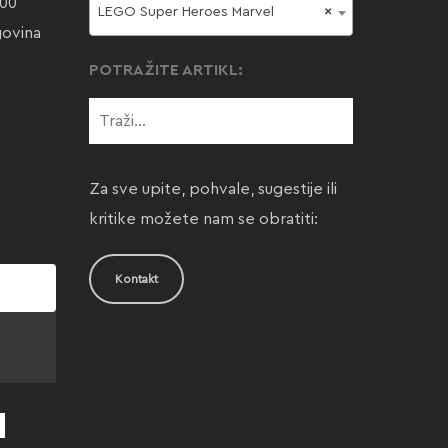
000
LEGO Super Heroes Marvel
×
govina
POTRAŽITE ARTIKL:
Za sve upite, pohvale, sugestije ili
kritike možete nam se obratiti:
Kontakt