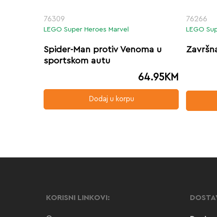
76309
76266
LEGO Super Heroes Marvel
LEGO Sup
Spider-Man protiv Venoma u
Završna
sportskom autu
64.95
KM
Dodaj u korpu
KORISNI LINKOVI:
DOSTA