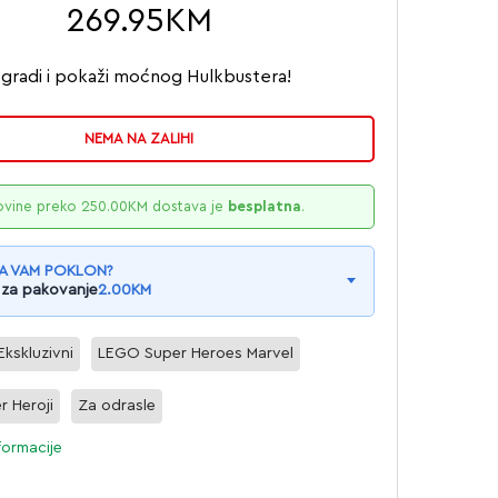
269.95
KM
zgradi i pokaži moćnog Hulkbustera!
NEMA NA ZALIHI
ovine preko
250.00
KM
dostava je
besplatna
.
A VAM POKLON?
 za pakovanje
2.00
KM
Ekskluzivni
LEGO Super Heroes Marvel
r Heroji
Za odrasle
formacije