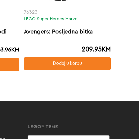
76323
LEGO Super Heroes Marvel
odi
Avengers: Posljedna bitka
209.95
KM
63.96
KM
Dodaj u korpu
LEGO® TEME