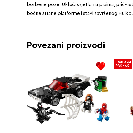
borbene poze. Uključi svjetlo na prsima, pričvrst
bočne strane platforme i stavi završenog Hulkbus
Povezani proizvodi
TEŠKO ZA
PRONAĆI