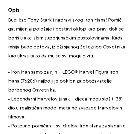
Opis
Budi kao Tony Stark i napravi svog Iron Mana! Pomiči
ga, mijenjaj položaje i postavi oklop kao pravi dok se
boriš u akcijskim superjunačkim pustolovinama. Kada
misija bude gotova, izloži sjajnog željeznog Osvetnika
kao ukras tako da mu se svi mogu diviti.
• Iron Man samo za njih – LEGO® Marvel Figura Iron
Mana (76206) najbolji je poklon za obožavatelje
borbenog Osvetnika.
• Legendarni Marvelov junak – djeca mogu složiti 381
dio u realističan model metalne zvijezde Marvelovih
filmova.
• Potpuno pomičan – svi dijelovi Iron Mana za slaganje