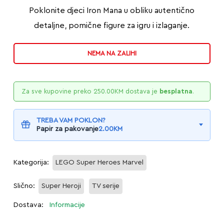
Poklonite djeci Iron Mana u obliku autentično
detaljne, pomične figure za igru i izlaganje.
NEMA NA ZALIHI
Za sve kupovine preko
250.00
KM
dostava je
besplatna
.
TREBA VAM POKLON?
Papir za pakovanje
2.00
KM
Kategorija:
LEGO Super Heroes Marvel
Slično:
Super Heroji
TV serije
Dostava:
Informacije