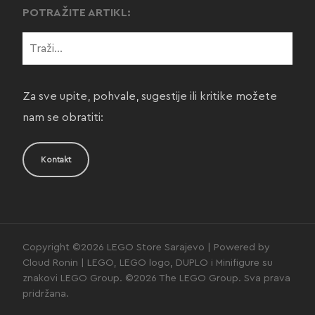
POTRAŽITE ARTIKL:
Za sve upite, pohvale, sugestije ili kritike možete
nam se obratiti:
Kontakt
Copyright ©2026 LEGO Store Sarajevo | Powered by
Cloud Ronin | LEGO, LEGO logo, DUPLO i Minifigure su
znakovi LEGO Group. ©2026 The LEGO Group. Sva prava
pridržana.