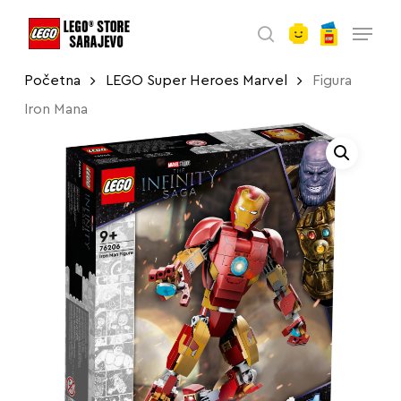
account
Skip
Menu
to
search
main
Početna
LEGO Super Heroes Marvel
Figura
content
Iron Mana