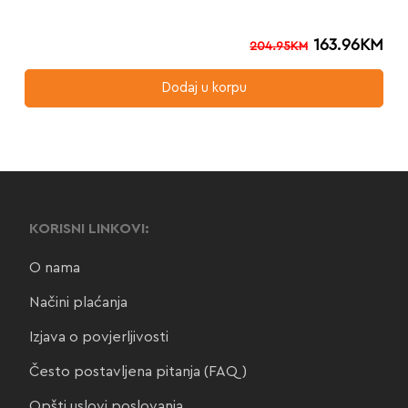
163.96
KM
204.95
KM
Dodaj u korpu
KORISNI LINKOVI:
O nama
Načini plaćanja
Izjava o povjerljivosti
Često postavljena pitanja (FAQ)
Opšti uslovi poslovanja