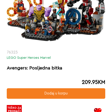
76323
LEGO Super Heroes Marvel
Avengers: Posljedna bitka
209.95
KM
Dodaj u korpu
TEŠKO ZA
PRONAĆI