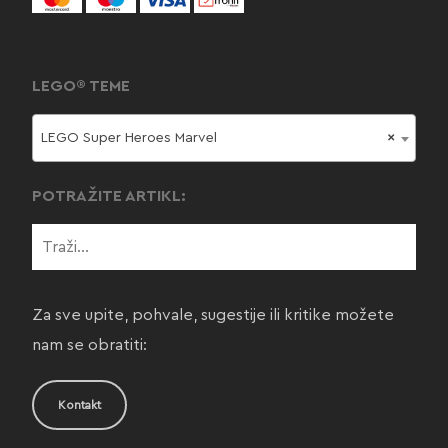
LEGO® TEME
LEGO Super Heroes Marvel
×
POTRAŽITE ARTIKL:
Za sve upite, pohvale, sugestije ili kritike možete
nam se obratiti:
Kontakt