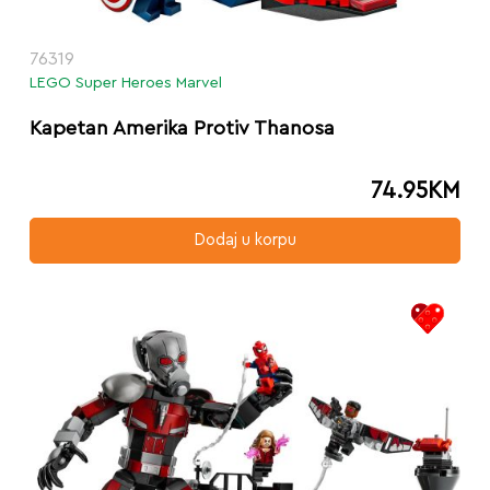
76319
LEGO Super Heroes Marvel
Kapetan Amerika Protiv Thanosa
74.95
KM
Dodaj u korpu