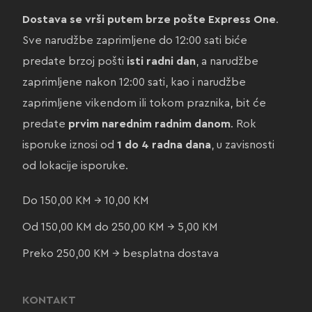
Dostava se vrši putem brze pošte Express One
.
Sve narudžbe zaprimljene do 12:00 sati biće
predate brzoj pošti
isti radni dan
, a narudžbe
zaprimljene nakon 12:00 sati, kao i narudžbe
zaprimljene vikendom ili tokom praznika, bit će
predate
prvim narednim radnim danom
. Rok
isporuke iznosi od
1 do 4 radna dana
, u zavisnosti
od lokacije isporuke.
Do 150,00 KM → 10,00 KM
Od 150,00 KM do 250,00 KM → 5,00 KM
Preko 250,00 KM → besplatna dostava
KONTAKT