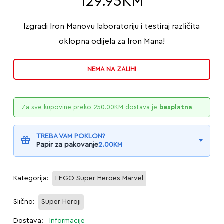
129.95
KM
Izgradi Iron Manovu laboratoriju i testiraj različita
oklopna odijela za Iron Mana!
NEMA NA ZALIHI
Za sve kupovine preko
250.00
KM
dostava je
besplatna
.
TREBA VAM POKLON?
Papir za pakovanje
2.00
KM
Kategorija:
LEGO Super Heroes Marvel
Slično:
Super Heroji
Dostava:
Informacije