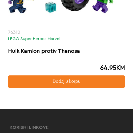
76312
LEGO Super Heroes Marvel
Hulk Kamion protiv Thanosa
64.95
KM
Dodaj u korpu
KORISNI LINKOVI: