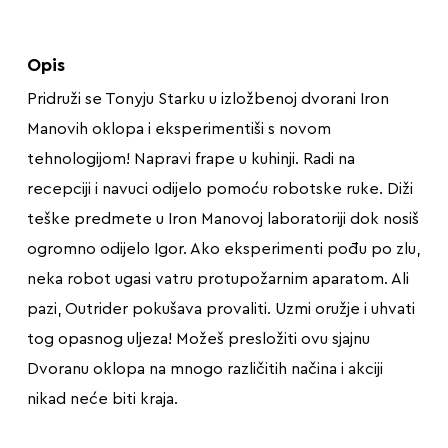
Opis
Pridruži se Tonyju Starku u izložbenoj dvorani Iron
Manovih oklopa i eksperimentiši s novom
tehnologijom! Napravi frape u kuhinji. Radi na
recepciji i navuci odijelo pomoću robotske ruke. Diži
teške predmete u Iron Manovoj laboratoriji dok nosiš
ogromno odijelo Igor. Ako eksperimenti pođu po zlu,
neka robot ugasi vatru protupožarnim aparatom. Ali
pazi, Outrider pokušava provaliti. Uzmi oružje i uhvati
tog opasnog uljeza! Možeš presložiti ovu sjajnu
Dvoranu oklopa na mnogo različitih načina i akciji
nikad neće biti kraja.