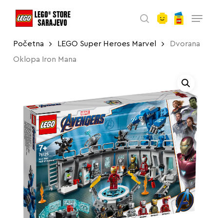
account
Skip
Menu
to
search
main
Početna
LEGO Super Heroes Marvel
Dvorana
content
Oklopa Iron Mana