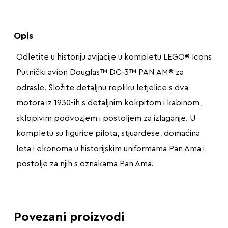
Opis
Odletite u historiju avijacije u kompletu LEGO® Icons
Putnički avion Douglas™ DC-3™ PAN AM® za
odrasle. Složite detaljnu repliku letjelice s dva
motora iz 1930-ih s detaljnim kokpitom i kabinom,
sklopivim podvozjem i postoljem za izlaganje. U
kompletu su figurice pilota, stjuardese, domaćina
leta i ekonoma u historijskim uniformama Pan Ama i
postolje za njih s oznakama Pan Ama.
Povezani proizvodi