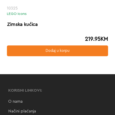
10325
LEGO Icons
Zimska kućica
219.95
KM
Dodaj u korpu
KORISNI LINKOVI:
O nama
Načini plaćanja