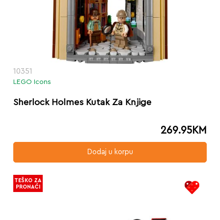
10351
LEGO Icons
Sherlock Holmes Kutak Za Knjige
269.95
KM
Dodaj u korpu
TEŠKO ZA
PRONAĆI