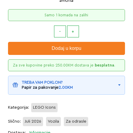
aviona
Samo 1 komada na zalihi
Dodaj u korpu
Za sve kupovine preko
250.00
KM
dostava je
besplatna
.
TREBA VAM POKLON?
Papir za pakovanje
2.00
KM
Kategorija:
LEGO Icons
Slično:
Juli 2026
Vozila
Za odrasle
Dostava:
Informacije