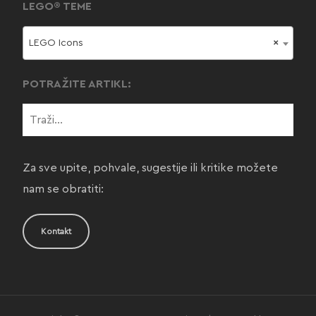
LEGO® TEME
LEGO Icons
×
POTRAŽITE ARTIKL:
Za sve upite, pohvale, sugestije ili kritike možete
nam se obratiti:
Kontakt