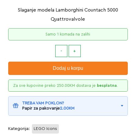
Slaganje modela Lamborghini Countach 5000
Quattrovalvole
Samo 1 komada na zalihi
Dodaj u korpu
Za sve kupovine preko
250.00
KM
dostava je
besplatna
.
TREBA VAM POKLON?
Papir za pakovanje
2.00
KM
Kategorija:
LEGO Icons