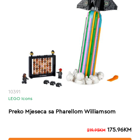
10391
LEGO Icons
Preko Mjeseca sa Pharellom Williamsom
175.96
KM
219.95
KM