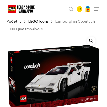
account
Skip
Menu
to
search
main
Početna
LEGO Icons
Lamborghini Countach
content
5000 Quattrovalvole