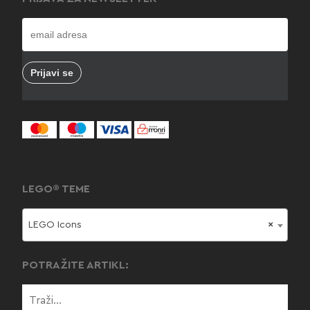
LEGO® TEME
LEGO Icons
×
POTRAŽITE ARTIKL: