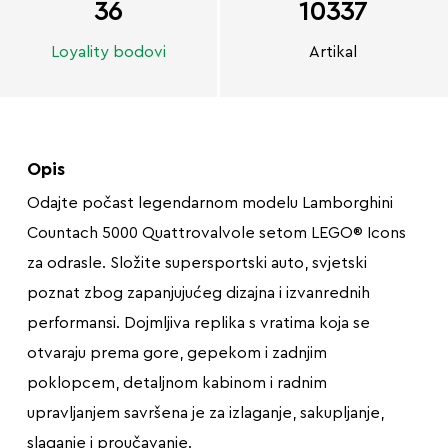
36
10337
Loyality bodovi
Artikal
Opis
Odajte počast legendarnom modelu Lamborghini
Countach 5000 Quattrovalvole setom LEGO® Icons
za odrasle. Složite supersportski auto, svjetski
poznat zbog zapanjujućeg dizajna i izvanrednih
performansi. Dojmljiva replika s vratima koja se
otvaraju prema gore, gepekom i zadnjim
poklopcem, detaljnom kabinom i radnim
upravljanjem savršena je za izlaganje, sakupljanje,
slaganje i proučavanje.