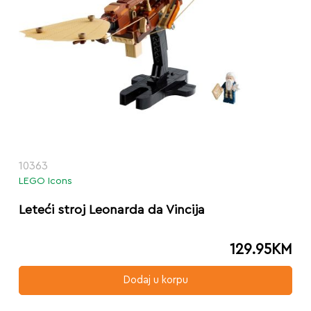
10363
LEGO Icons
Leteći stroj Leonarda da Vincija
129.95
KM
Dodaj u korpu