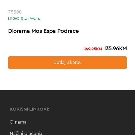
75380
LEGO Star Wars
Diorama Mos Espa Podrace
135.96
KM
169.95
KM
Dodaj u korpu
KORISNI LINKOVI:
O nama
Načini plaćanja