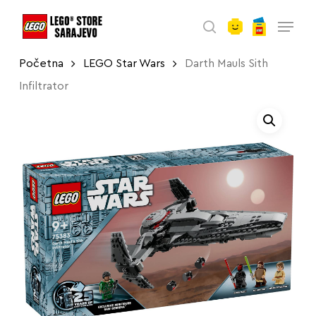
account
Skip
Menu
to
search
main
Početna
LEGO Star Wars
Darth Mauls Sith
content
Infiltrator