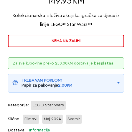
149.95
KM
Kolekcionarska, složiva akcijska igračka za djecu iz
linije LEGO® Star Wars™
NEMA NA ZALIHI
Za sve kupovine preko
250.00
KM
dostava je
besplatna
.
TREBA VAM POKLON?
Papir za pakovanje
2.00
KM
Kategorija:
LEGO Star Wars
Slično:
Filmovi
Maj 2024
Svemir
Dostava:
Informacije