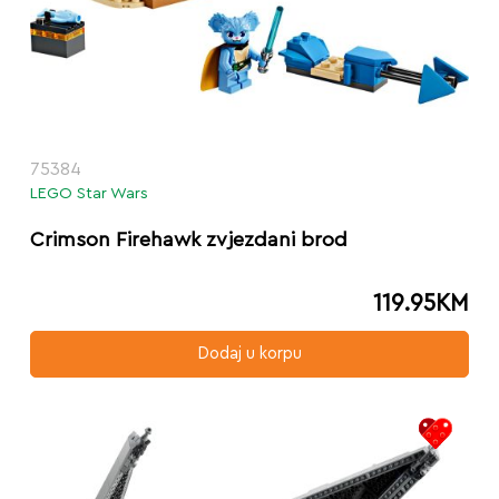
75384
LEGO Star Wars
Crimson Firehawk zvjezdani brod
119.95
KM
Dodaj u korpu