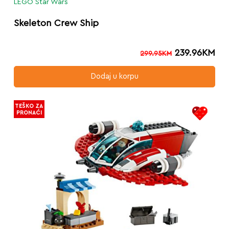
LEGO Star Wars
Skeleton Crew Ship
239.96
KM
299.95
KM
Dodaj u korpu
TEŠKO ZA
PRONAĆI