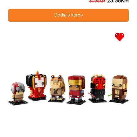
25.56
KM
31.95
KM
Dodaj u korpu