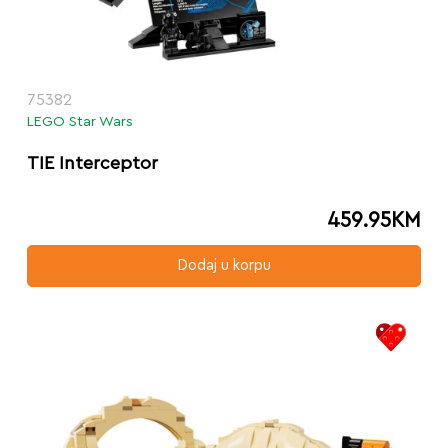
75382
LEGO Star Wars
TIE Interceptor
459.95
KM
Dodaj u korpu