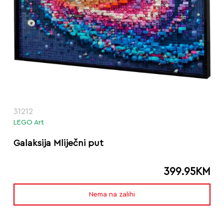
31212
LEGO Art
Galaksija Mliječni put
399.95
KM
Nema na zalihi