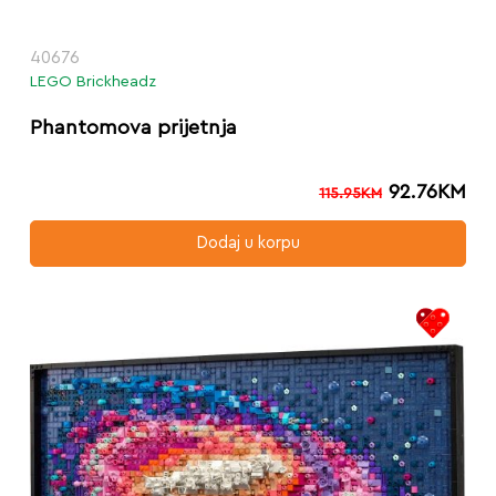
40676
LEGO Brickheadz
Phantomova prijetnja
92.76
KM
115.95
KM
Dodaj u korpu