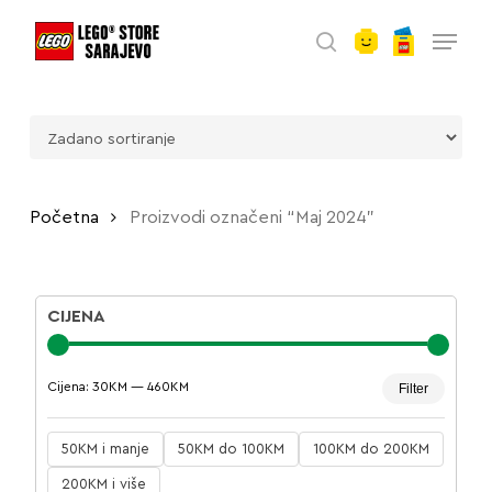
account
Skip
Menu
to
search
main
content
Početna
Proizvodi označeni “Maj 2024”
CIJENA
Minima
Maksim
Cijena:
30KM
—
460KM
Filter
cijena
cijena
50KM i manje
50KM do 100KM
100KM do 200KM
200KM i više