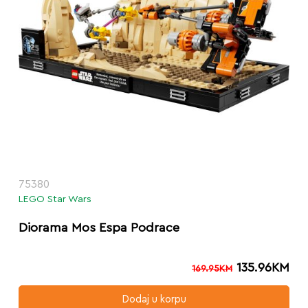
75380
LEGO Star Wars
Diorama Mos Espa Podrace
135.96
KM
169.95
KM
Dodaj u korpu