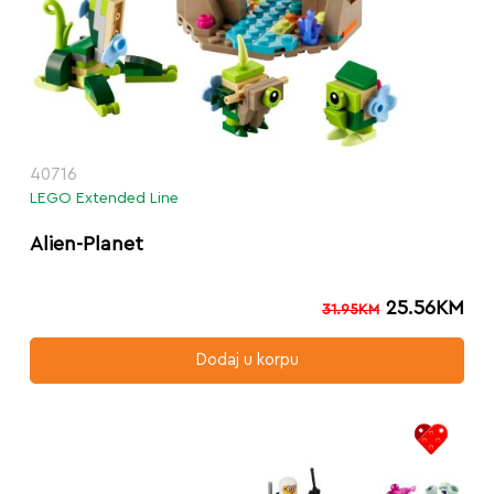
40716
LEGO Extended Line
Alien-Planet
25.56
KM
31.95
KM
Dodaj u korpu