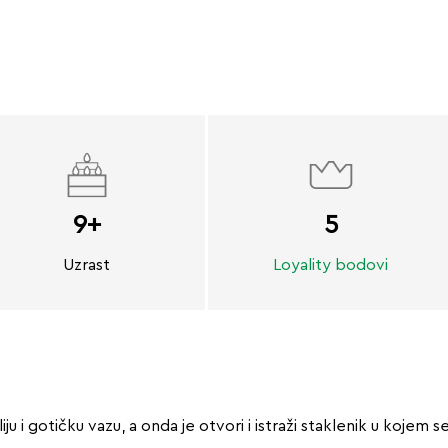
9+
5
Uzrast
Loyality bodovi
iju i gotičku vazu, a onda je otvori i istraži staklenik u koje