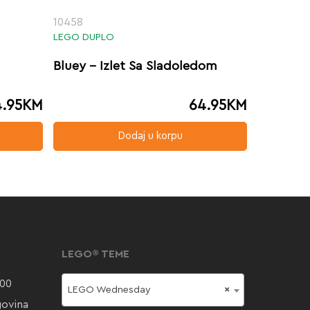
10458
LEGO DUPLO
Bluey – Izlet Sa Sladoledom
.95
KM
64.95
KM
Dodaj u korpu
LEGO® TEME
000
LEGO Wednesday
×
govina