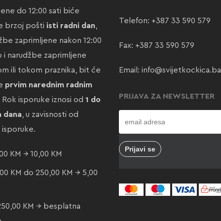
jene do 12:00 sati biće
Telefon:
+387 33 590 579
 brzoj pošti
isti radni dan
,
žbe zaprimljene nakon 12:00
Fax: +387 33 590 579
ao i narudžbe zaprimljene
m ili tokom praznika, bit će
Email:
info@svijetkockica.ba
te
prvim narednim radnim
PRIJAVA ZA NEWSLETTER
. Rok isporuke iznosi od
1 do
a dana
, u zavisnosti od
e isporuke.
00 KM → 10,00 KM
00 KM do 250,00 KM → 5,00
250,00 KM → besplatna