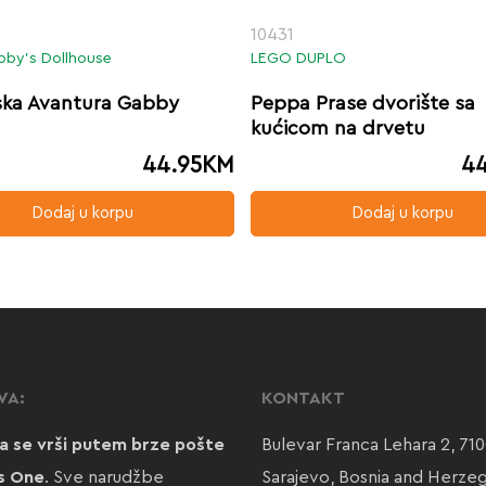
10431
by’s Dollhouse
LEGO DUPLO
jska Avantura Gabby
Peppa Prase dvorište sa
kućicom na drvetu
44.95
KM
44
Dodaj u korpu
Dodaj u korpu
VA:
KONTAKT
a se vrši putem brze pošte
Bulevar Franca Lehara 2, 71
s One
. Sve narudžbe
Sarajevo, Bosnia and Herze