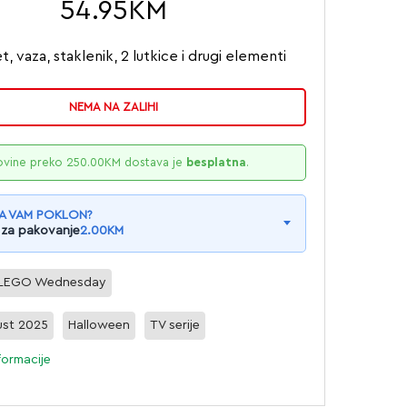
54.95
KM
et, vaza, staklenik, 2 lutkice i drugi elementi
NEMA NA ZALIHI
ovine preko
250.00
KM
dostava je
besplatna
.
A VAM POKLON?
 za pakovanje
2.00
KM
LEGO Wednesday
st 2025
Halloween
TV serije
formacije