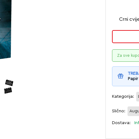
Crni cvij
Za sve kup
TREB
Papir
Kategorija:
Slično:
Augu
Dostava:
In