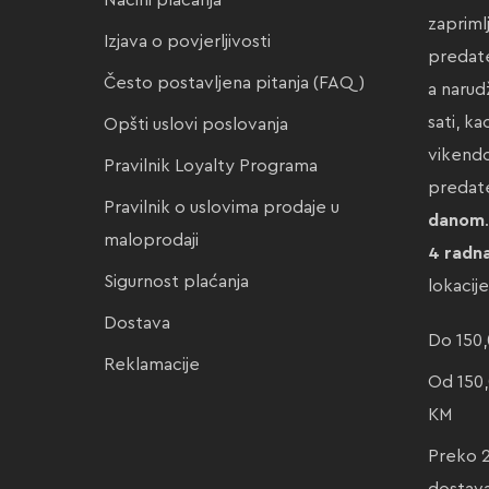
Načini plaćanja
zapriml
Izjava o povjerljivosti
predate
Često postavljena pitanja (FAQ)
a narud
sati, k
Opšti uslovi poslovanja
vikendo
Pravilnik Loyalty Programa
preda
Pravilnik o uslovima prodaje u
danom
maloprodaji
4 radn
Sigurnost plaćanja
lokacij
Dostava
Do 150,
Reklamacije
Od 150,
KM
Preko 