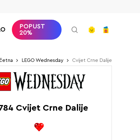
POPUST
search
account
AO
20%
četna
LEGO Wednesday
Cvijet Crne Dalije
784 Cvijet Crne Dalije