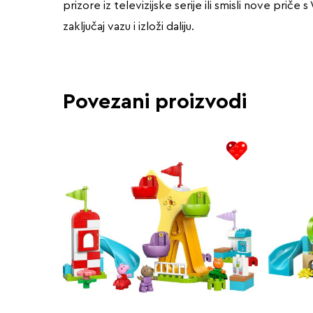
prizore iz televizijske serije ili smisli nove pri
zaključaj vazu i izloži daliju.
Povezani proizvodi