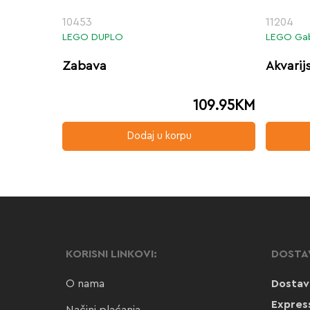
10453
11204
LEGO DUPLO
LEGO Gab
Zabava
Akvari
109.95
KM
Dodaj u korpu
KORISNI LINKOVI:
DOSTA
O nama
Dostav
Expres