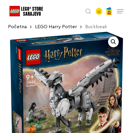
account
Skip
Menu
to
search
main
Početna
LEGO Harry Potter
Buckbeak
content