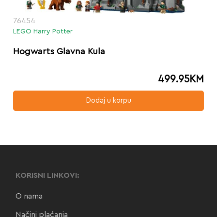
76454
LEGO Harry Potter
Hogwarts Glavna Kula
499.95
KM
Dodaj u korpu
KORISNI LINKOVI:
O nama
Načini plaćanja