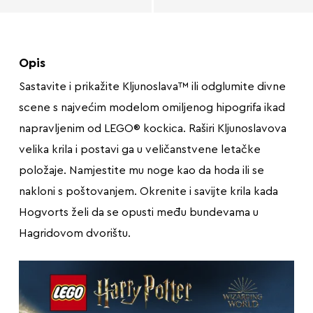
Opis
Sastavite i prikažite Kljunoslava™ ili odglumite divne
scene s najvećim modelom omiljenog hipogrifa ikad
napravljenim od LEGO® kockica. Raširi Kljunoslavova
velika krila i postavi ga u veličanstvene letačke
položaje. Namjestite mu noge kao da hoda ili se
nakloni s poštovanjem. Okrenite i savijte krila kada
Hogvorts želi da se opusti među bundevama u
Hagridovom dvorištu.