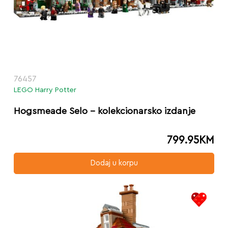
76457
LEGO Harry Potter
Hogsmeade Selo – kolekcionarsko izdanje
799.95
KM
Dodaj u korpu