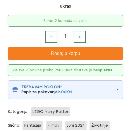
ukras
Samo 2 komada na zalihi
Dodaj u korpu
Za sve kupovine preko
250.00
KM
dostava je
besplatna
.
TREBA VAM POKLON?
Papir za pakovanje
2.00
KM
Kategorija:
LEGO Harry Potter
Slično:
Fantazija
Filmovi
Juni 2024
Životinje