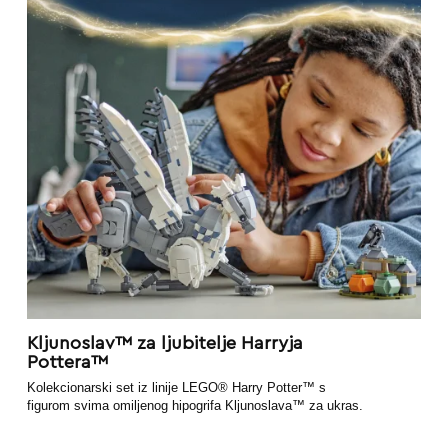
Kljunoslav™ za ljubitelje Harryja
Pottera™
Kolekcionarski set iz linije LEGO® Harry Potter™ s
figurom svima omiljenog hipogrifa Kljunoslava™ za ukras.