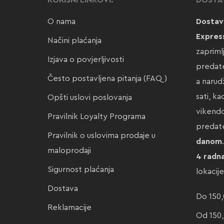
KORISNI LINKOVI:
DOSTA
O nama
Dostav
Expres
Načini plaćanja
zapriml
Izjava o povjerljivosti
predate
Često postavljena pitanja (FAQ)
a narud
sati, k
Opšti uslovi poslovanja
vikendo
Pravilnik Loyalty Programa
preda
Pravilnik o uslovima prodaje u
danom
maloprodaji
4 radn
Sigurnost plaćanja
lokacij
Dostava
Do 150,
Reklamacije
Od 150,