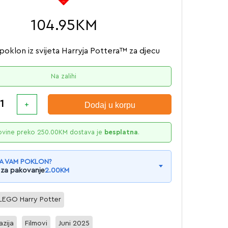
104.95
KM
poklon iz svijeta Harryja Pottera™ za djecu
Na zalihi
Dodaj u korpu
ovine preko
250.00
KM
dostava je
besplatna
.
A VAM POKLON?
 za pakovanje
2.00
KM
LEGO Harry Potter
azija
Filmovi
Juni 2025