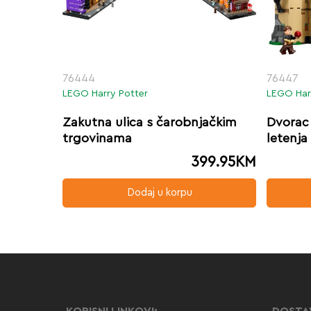
76444
76447
LEGO Harry Potter
LEGO Har
Zakutna ulica s čarobnjačkim
Dvorac
trgovinama
letenja
399.95
KM
Dodaj u korpu