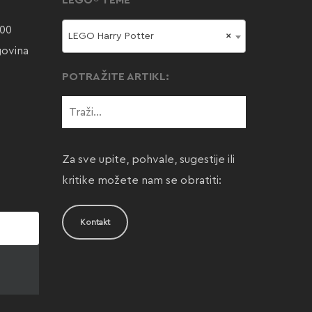
LEGO® TEME
000
LEGO Harry Potter
×
govina
POTRAŽITE ARTIKL:
Za sve upite, pohvale, sugestije ili
kritike možete nam se obratiti:
Kontakt