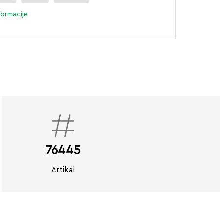
formacije
76445
Artikal