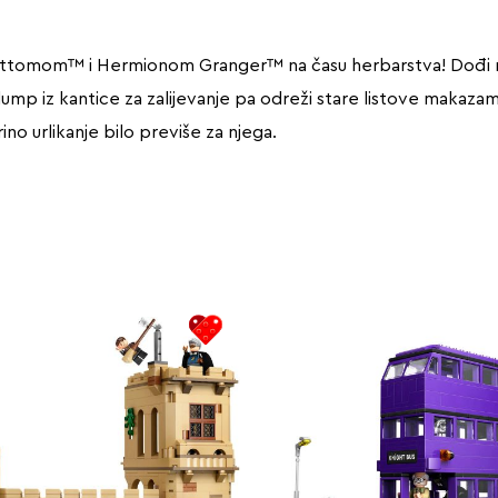
ottomom™ i Hermionom Granger™ na času herbarstva! Dođi na 
ump iz kantice za zalijevanje pa odreži stare listove makaza
ino urlikanje bilo previše za njega.