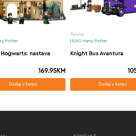
76446
ry Potter
LEGO Harry Potter
 Hogwarts: nastava
Knight Bus Avantura
169.95
KM
10
Dodaj u korpu
Dodaj u korpu