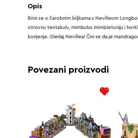
Opis
Brini se o čarobnim biljkama s Nevilleom Longb
otrovnu tentakulu, mimbulus mimbletoniju i horkl
korijenje. Gledaj Nevillea! Čini se da je mandragor
Povezani proizvodi