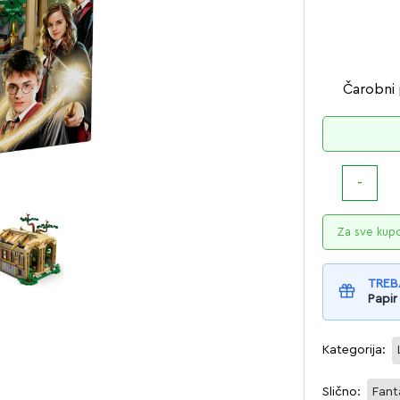
Čarobni 
Za sve kup
TREB
Papir
Kategorija:
Slično:
Fant