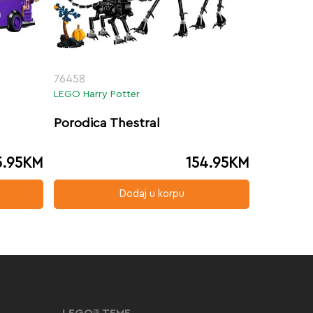
76458
LEGO Harry Potter
Porodica Thestral
5.95
KM
154.95
KM
Dodaj u korpu