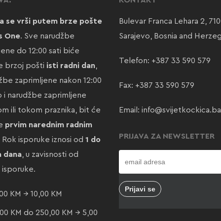
VA:
KONTAKT
a se vrši putem brze pošte
Bulevar Franca Lehara 2, 71
s One
. Sve narudžbe
Sarajevo, Bosnia and Herze
jene do 12:00 sati biće
Telefon:
+387 33 590 579
 brzoj pošti
isti radni dan
,
žbe zaprimljene nakon 12:00
Fax: +387 33 590 579
ao i narudžbe zaprimljene
m ili tokom praznika, bit će
Email:
info@svijetkockica.ba
te
prvim narednim radnim
PRIJAVA ZA NEWSLETTER
. Rok isporuke iznosi od
1 do
a dana
, u zavisnosti od
e isporuke.
00 KM → 10,00 KM
00 KM do 250,00 KM → 5,00