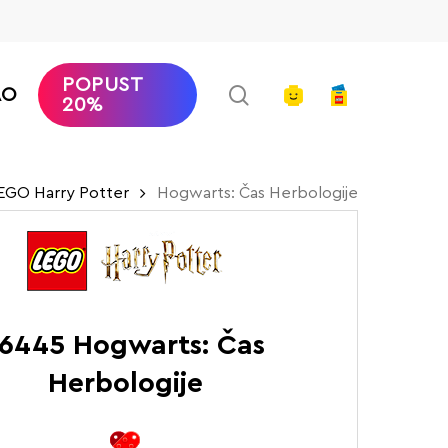
POPUST
search
account
AO
20%
EGO Harry Potter
Hogwarts: Čas Herbologije
6445 Hogwarts: Čas
Herbologije