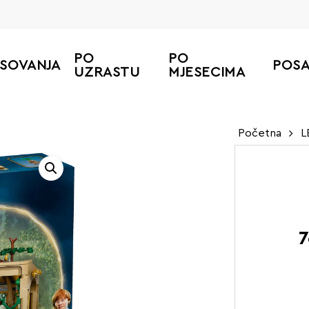
PO
PO
ESOVANJA
POS
UZRASTU
MJESECIMA
Početna
L
7