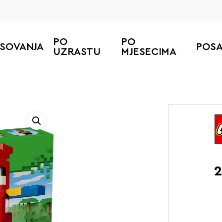
PO
PO
ESOVANJA
POS
UZRASTU
MJESECIMA
2