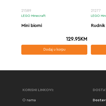
21589
21277
LEGO Minecraft
LEGO Min
Mini biomi
Rudnik
129.95
KM
Dodaj u korpu
KORISNI LINKOVI:
DOSTA
O nama
Dostav