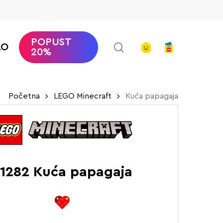
POPUST
search
account
AO
20%
Početna
LEGO Minecraft
Kuća papagaja
1282 Kuća papagaja