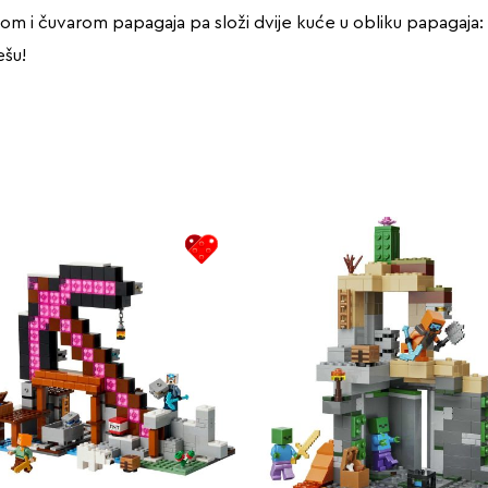
i čuvarom papagaja pa složi dvije kuće u obliku papagaja: crve
ešu!