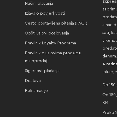
Expres
Načini plaćanja
zapriml
Izjava o povjerljivosti
predate
Često postavljena pitanja (FAQ)
a narud
sati, k
Opšti uslovi poslovanja
vikendo
Pravilnik Loyalty Programa
preda
Pravilnik o uslovima prodaje u
danom
maloprodaji
4 radn
Sigurnost plaćanja
lokacij
Dostava
Do 150,
Reklamacije
Od 150,
KM
Preko 