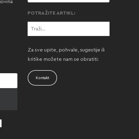
govina
POTRAŽITE ARTIKL:
Za sve upite, pohvale, sugestije ili
kritike možete nam se obratiti:
Kontakt