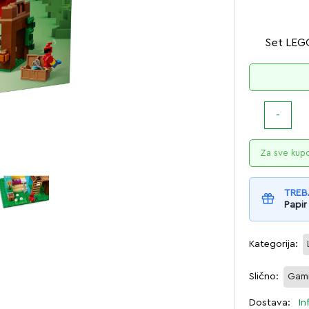
Set LEGO
Za sve kup
TREB
Papir
Kategorija:
Slično:
Gam
Dostava:
In