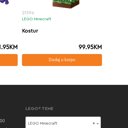
21594
LEGO Minecraft
Kostur
1.95
KM
99.95
KM
Dodaj u korpu
LEGO® TEME
000
LEGO Minecraft
×