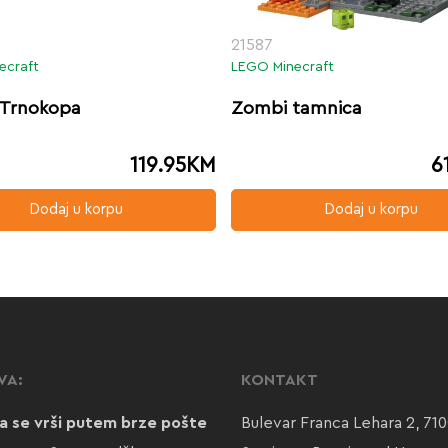
21587
ecraft
LEGO Minecraft
 Trnokopa
Zombi tamnica
119.95
KM
6
Dodaj u korpu
Dodaj u korpu
VA:
KONTAKT
a se vrši putem brze pošte
Bulevar Franca Lehara 2, 71