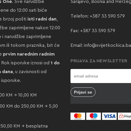
s One
. Sve narudžbe
Sarajevo, Bosnia and Herze
jene do 12:00 sati biće
Telefon:
+387 33 590 579
 brzoj pošti
isti radni dan
,
žbe zaprimljene nakon 12:00
Fax: +387 33 590 579
ao i narudžbe zaprimljene
m ili tokom praznika, bit će
Email:
info@svijetkockica.ba
te
prvim narednim radnim
PRIJAVA ZA NEWSLETTER
. Rok isporuke iznosi od
1 do
a dana
, u zavisnosti od
e isporuke.
00 KM → 10,00 KM
00 KM do 250,00 KM → 5,00
250,00 KM → besplatna