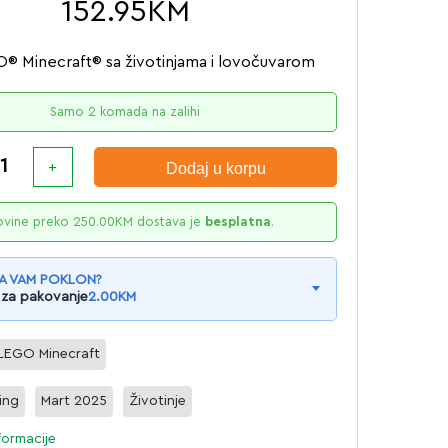
152.95
KM
® Minecraft® sa životinjama i lovočuvarom
Samo 2 komada na zalihi
Dodaj u korpu
ovine preko
250.00
KM
dostava je
besplatna
.
A VAM POKLON?
 za pakovanje
2.00
KM
LEGO Minecraft
ing
Mart 2025
Životinje
formacije