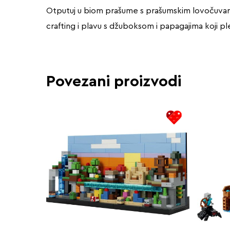
Otputuj u biom prašume s prašumskim lovočuvarom 
crafting i plavu s džuboksom i papagajima koji pl
Povezani proizvodi