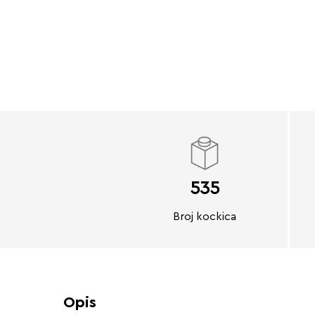
535
Broj kockica
Opis