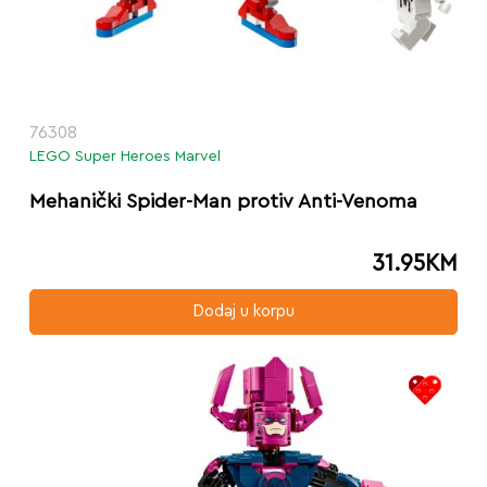
76308
LEGO Super Heroes Marvel
Mehanički Spider-Man protiv Anti-Venoma
31.95
KM
Dodaj u korpu