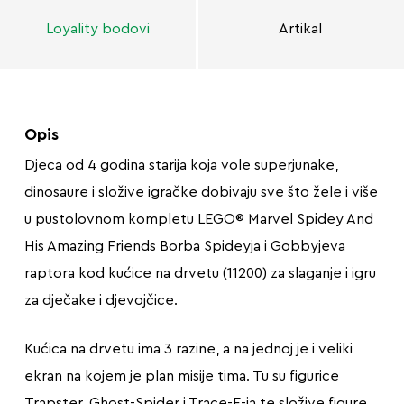
Loyality bodovi
Artikal
Opis
Djeca od 4 godina starija koja vole superjunake,
dinosaure i složive igračke dobivaju sve što žele i više
u pustolovnom kompletu LEGO® Marvel Spidey And
His Amazing Friends Borba Spideyja i Gobbyjeva
raptora kod kućice na drvetu (11200) za slaganje i igru
za dječake i djevojčice.
Kućica na drvetu ima 3 razine, a na jednoj je i veliki
ekran na kojem je plan misije tima. Tu su figurice
Trapster, Ghost-Spider i Trace-E-ja te složive figure