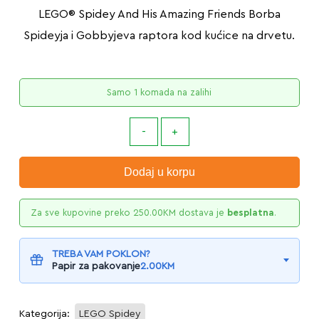
LEGO® Spidey And His Amazing Friends Borba
Spideyja i Gobbyjeva raptora kod kućice na drvetu.
Samo 1 komada na zalihi
Dodaj u korpu
Za sve kupovine preko
250.00
KM
dostava je
besplatna
.
TREBA VAM POKLON?
Papir za pakovanje
2.00
KM
Kategorija:
LEGO Spidey