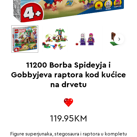
11200 Borba Spideyja i
Gobbyjeva raptora kod kućice
na drvetu
119.95
KM
Figure superjunaka, stegosaura i raptora u kompletu