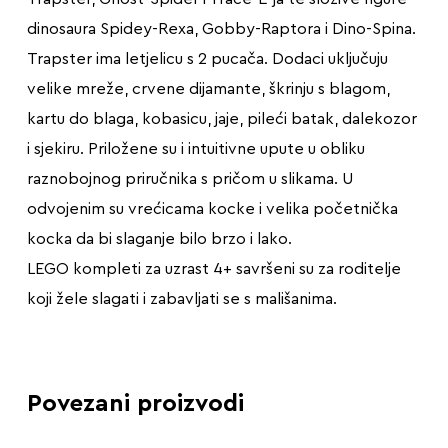
dinosaura Spidey-Rexa, Gobby-Raptora i Dino-Spina.
Trapster ima letjelicu s 2 pucača. Dodaci uključuju
velike mreže, crvene dijamante, škrinju s blagom,
kartu do blaga, kobasicu, jaje, pileći batak, dalekozor
i sjekiru. Priložene su i intuitivne upute u obliku
raznobojnog priručnika s pričom u slikama. U
odvojenim su vrećicama kocke i velika početnička
kocka da bi slaganje bilo brzo i lako.
LEGO kompleti za uzrast 4+ savršeni su za roditelje
koji žele slagati i zabavljati se s mališanima.
Povezani proizvodi