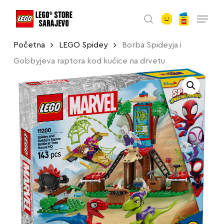
account
Skip
Menu
to
search
main
Početna
LEGO Spidey
Borba Spideyja i
content
Gobbyjeva raptora kod kućice na drvetu