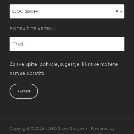
LEGO Spidey
×
POTRAŽITE ARTIKL:
Za sve upite, pohvale, sugestije ili kritike možete
nam se obratiti:
Kontakt
Copyright ©2026 LEGO Store Sarajevo | Powered by