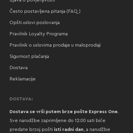
Često postavljena pitanja (FAQ)
Opšti uslovi poslovanja
Pravilnik Loyalty Programa
Pravilnik o uslovima prodaje u maloprodaji
Sigurnost plaćanja
Dostava
Reklamacije
DOSTAVA:
Dostava se vrši putem brze pošte Express One
.
Sve narudžbe zaprimljene do 12:00 sati biće
predate brzoj pošti
isti radni dan
, a narudžbe