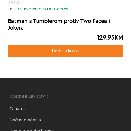
76303
LEGO Super Heroes DC Comics
Batman s Tumblerom protiv Two Facea i
Jokera
129.95
KM
Dodaj u korpu
KORISNI LINKOVI:
O nama
Načini plaćanja
Izjava o povjerljivosti