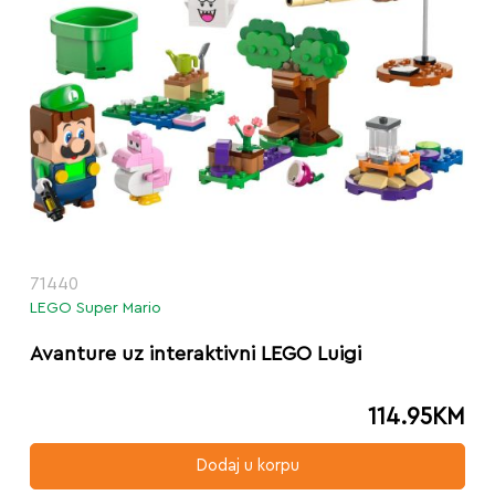
71440
LEGO Super Mario
Avanture uz interaktivni LEGO Luigi
114.95
KM
Dodaj u korpu