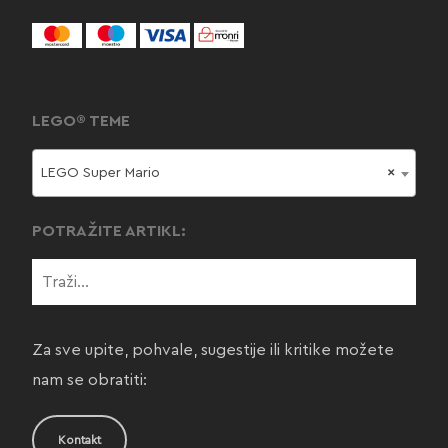
LEGO® TEME
LEGO Super Mario
×
POTRAŽITE ARTIKL:
Za sve upite, pohvale, sugestije ili kritike možete
nam se obratiti:
Kontakt