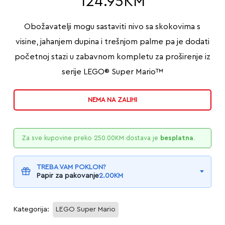
124.95
KM
Obožavatelji mogu sastaviti nivo sa skokovima s
visine, jahanjem dupina i trešnjom palme pa je dodati
početnoj stazi u zabavnom kompletu za proširenje iz
serije LEGO® Super Mario™
NEMA NA ZALIHI
Za sve kupovine preko
250.00
KM
dostava je
besplatna
.
TREBA VAM POKLON?
Papir za pakovanje
2.00
KM
Kategorija:
LEGO Super Mario