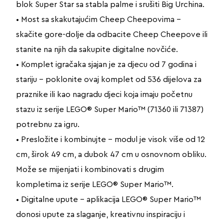
blok Super Star sa stabla palme i srušiti Big Urchina.
• Most sa skakutajućim Cheep Cheepovima –
skačite gore-dolje da odbacite Cheep Cheepove ili
stanite na njih da sakupite digitalne novčiće.
• Komplet igračaka sjajan je za djecu od 7 godina i
stariju – poklonite ovaj komplet od 536 dijelova za
praznike ili kao nagradu djeci koja imaju početnu
stazu iz serije LEGO® Super Mario™ (71360 ili 71387)
potrebnu za igru.
• Presložite i kombinujte – modul je visok više od 12
cm, širok 49 cm, a dubok 47 cm u osnovnom obliku.
Može se mijenjati i kombinovati s drugim
kompletima iz serije LEGO® Super Mario™.
• Digitalne upute – aplikacija LEGO® Super Mario™
donosi upute za slaganje, kreativnu inspiraciju i