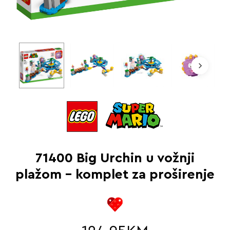
71400 Big Urchin u vožnji
plažom – komplet za proširenje