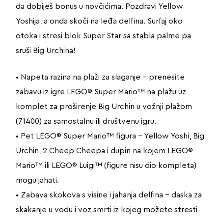
da dobiješ bonus u novčićima. Pozdravi Yellow
Yoshija, a onda skoči na leđa delfina. Surfaj oko
otoka i stresi blok Super Star sa stabla palme pa
sruši Big Urchina!
• Napeta razina na plaži za slaganje – prenesite
zabavu iz igre LEGO® Super Mario™ na plažu uz
komplet za proširenje Big Urchin u vožnji plažom
(71400) za samostalnu ili društvenu igru.
• Pet LEGO® Super Mario™ figura – Yellow Yoshi, Big
Urchin, 2 Cheep Cheepa i dupin na kojem LEGO®
Mario™ ili LEGO® Luigi™ (figure nisu dio kompleta)
mogu jahati.
• Zabava skokova s visine i jahanja delfina – daska za
skakanje u vodu i voz smrti iz kojeg možete stresti