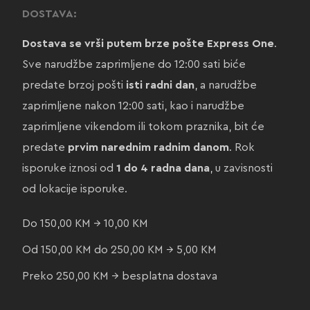
DOSTAVA:
Dostava se vrši putem brze pošte Express One
.
Sve narudžbe zaprimljene do 12:00 sati biće
predate brzoj pošti
isti radni dan
, a narudžbe
zaprimljene nakon 12:00 sati, kao i narudžbe
zaprimljene vikendom ili tokom praznika, bit će
predate
prvim narednim radnim danom
. Rok
isporuke iznosi od
1 do 4 radna dana
, u zavisnosti
od lokacije isporuke.
Do 150,00 KM → 10,00 KM
Od 150,00 KM do 250,00 KM → 5,00 KM
Preko 250,00 KM → besplatna dostava