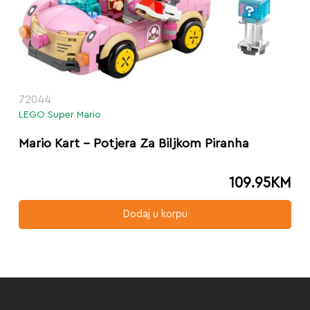
72044
LEGO Super Mario
Mario Kart – Potjera Za Biljkom Piranha
109.95
KM
Dodaj u korpu