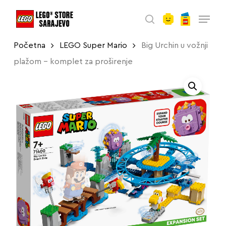
account
Skip
Menu
to
search
main
Početna
LEGO Super Mario
Big Urchin u vožnji
content
plažom – komplet za proširenje