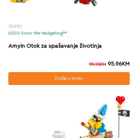
76992
LEGO Sonic the Hedgehog™
Amyin Otok za spašavanje životinja
95.96
KM
119.95
KM
Dodaj u korpu