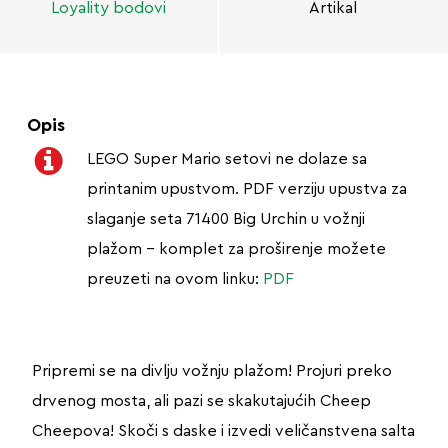
Loyality bodovi
Artikal
Opis
LEGO Super Mario setovi ne dolaze sa
printanim upustvom. PDF verziju upustva za
slaganje seta 71400 Big Urchin u vožnji
plažom – komplet za proširenje možete
preuzeti na ovom linku:
PDF
Pripremi se na divlju vožnju plažom! Projuri preko
drvenog mosta, ali pazi se skakutajućih Cheep
Cheepova! Skoči s daske i izvedi veličanstvena salta