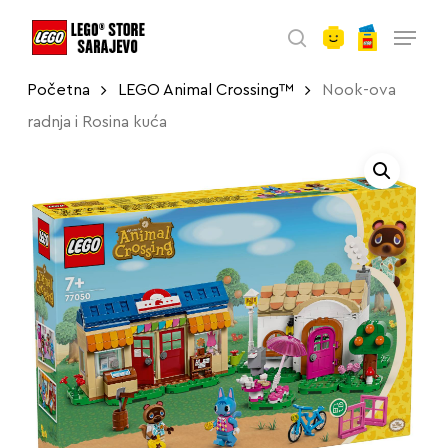
account
Skip
Menu
to
search
main
Početna
LEGO Animal Crossing™
Nook-ova
content
radnja i Rosina kuća