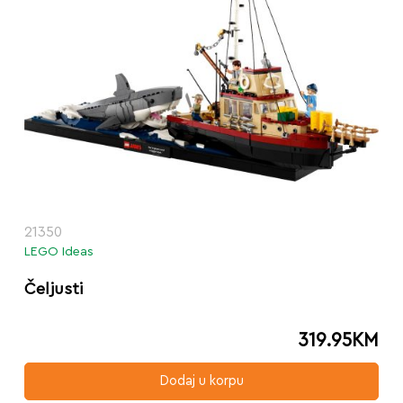
21350
LEGO Ideas
Čeljusti
319.95
KM
Dodaj u korpu