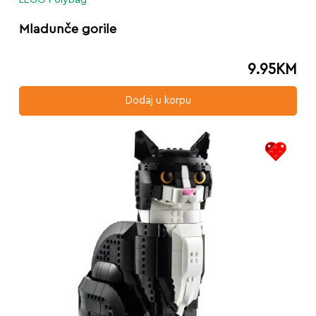
Mladunče gorile
9.95
KM
Dodaj u korpu