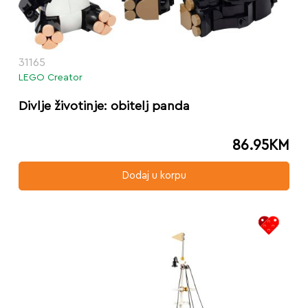
31165
LEGO Creator
Divlje životinje: obitelj panda
86.95
KM
Dodaj u korpu