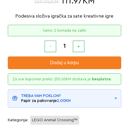
111.97
KM
159.95
KM
Podesiva složiva igračka za sate kreativne igre
Samo 2 komada na zalihi
Dodaj u korpu
Za sve kupovine preko
250.00
KM
dostava je
besplatna
.
TREBA VAM POKLON?
Papir za pakovanje
2.00
KM
Kategorija:
LEGO Animal Crossing™