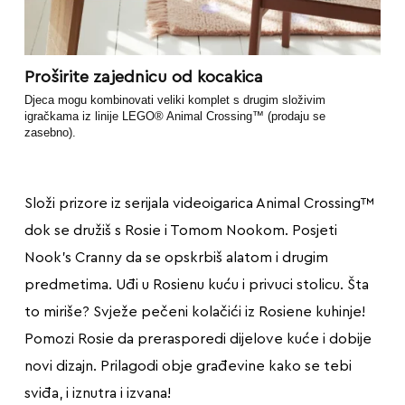
Proširite zajednicu od kocakica
Djeca mogu kombinovati veliki komplet s drugim složivim
igračkama iz linije LEGO® Animal Crossing™ (prodaju se
zasebno).
Složi prizore iz serijala videoigarica Animal Crossing™
dok se družiš s Rosie i Tomom Nookom. Posjeti
Nook’s Cranny da se opskrbiš alatom i drugim
predmetima. Uđi u Rosienu kuću i privuci stolicu. Šta
to miriše? Svježe pečeni kolačići iz Rosiene kuhinje!
Pomozi Rosie da prerasporedi dijelove kuće i dobije
novi dizajn. Prilagodi obje građevine kako se tebi
sviđa, i iznutra i izvana!