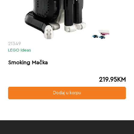
21349
LEGO Ideas
Smoking Mačka
219.95
KM
Dodaj u korpu