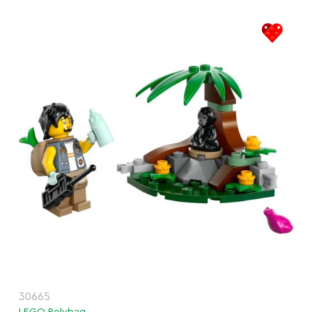
30665
LEGO Polybag