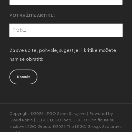
POTRAŽITE ARTIKL:
Za sve upite, pohvale, sugestije ili kritike možete
nam se obratiti:
Kontakt
Copyright ©2026 LEGO Store Sarajevo | Powered by
Cloud Ronin | LEGO, LEGO logo, DUPLO i Minifigure su
znakovi LEGO Group. ©2026 The LEGO Group. Sva prava