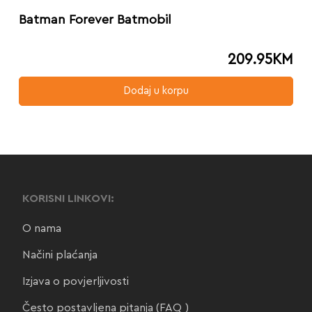
Batman Forever Batmobil
209.95
KM
Dodaj u korpu
KORISNI LINKOVI:
O nama
Načini plaćanja
Izjava o povjerljivosti
Često postavljena pitanja (FAQ)