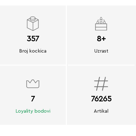
357
8+
Broj kockica
Uzrast
7
76265
Loyality bodovi
Artikal