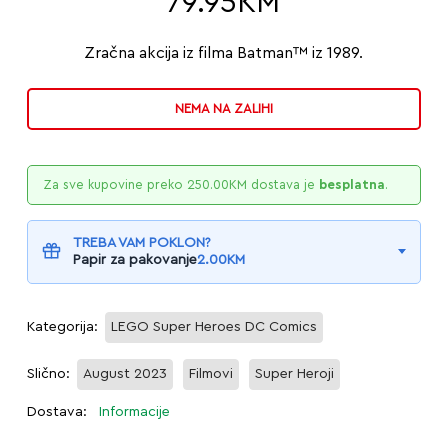
79.95
KM
Zračna akcija iz filma Batman™ iz 1989.
NEMA NA ZALIHI
Za sve kupovine preko
250.00
KM
dostava je
besplatna
.
TREBA VAM POKLON?
Papir za pakovanje
2.00
KM
Kategorija:
LEGO Super Heroes DC Comics
Slično:
August 2023
Filmovi
Super Heroji
Dostava:
Informacije