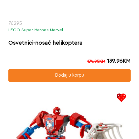
76295
LEGO Super Heroes Marvel
Osvetnici-nosač helikoptera
139.96
KM
174.95
KM
Dodaj u korpu