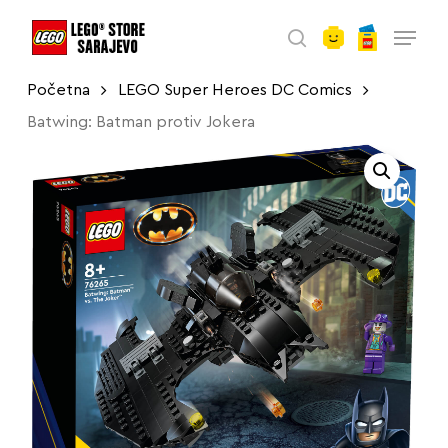
account
Skip
Menu
to
search
main
Početna
LEGO Super Heroes DC Comics
content
Batwing: Batman protiv Jokera