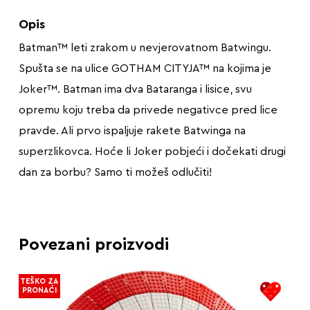
Opis
Batman™ leti zrakom u nevjerovatnom Batwingu.
Spušta se na ulice GOTHAM CITYJA™ na kojima je
Joker™. Batman ima dva Bataranga i lisice, svu
opremu koju treba da privede negativce pred lice
pravde. Ali prvo ispaljuje rakete Batwinga na
superzlikovca. Hoće li Joker pobjeći i dočekati drugi
dan za borbu? Samo ti možeš odlučiti!
Povezani proizvodi
TEŠKO ZA
PRONAĆI