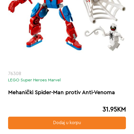
76308
LEGO Super Heroes Marvel
Mehanički Spider-Man protiv Anti-Venoma
31.95
KM
Dodaj u korpu