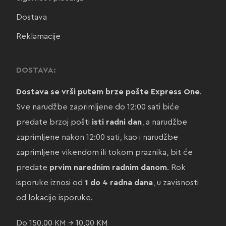
Dostava
Reklamacije
DOSTAVA:
Dostava se vrši putem brze pošte Express One
.
Sve narudžbe zaprimljene do 12:00 sati biće
predate brzoj pošti
isti radni dan
, a narudžbe
zaprimljene nakon 12:00 sati, kao i narudžbe
zaprimljene vikendom ili tokom praznika, bit će
predate
prvim narednim radnim danom
. Rok
isporuke iznosi od
1 do 4 radna dana
, u zavisnosti
od lokacije isporuke.
Do 150,00 KM → 10,00 KM