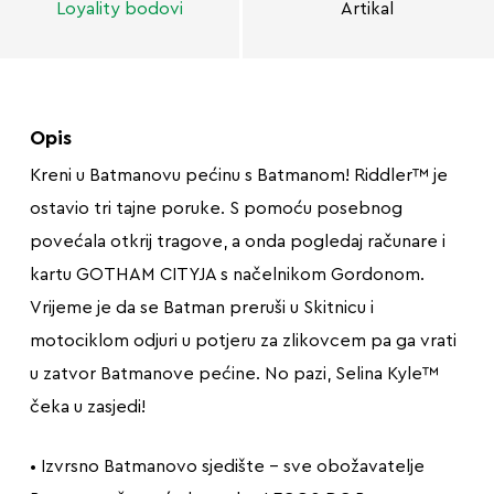
Loyality bodovi
Artikal
Opis
Kreni u Batmanovu pećinu s Batmanom! Riddler™ je
ostavio tri tajne poruke. S pomoću posebnog
povećala otkrij tragove, a onda pogledaj računare i
kartu GOTHAM CITYJA s načelnikom Gordonom.
Vrijeme je da se Batman preruši u Skitnicu i
motociklom odjuri u potjeru za zlikovcem pa ga vrati
u zatvor Batmanove pećine. No pazi, Selina Kyle™
čeka u zasjedi!
• Izvrsno Batmanovo sjedište – sve obožavatelje