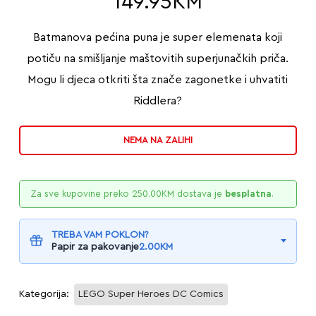
149.95
KM
Batmanova pećina puna je super elemenata koji
potiču na smišljanje maštovitih superjunačkih priča.
Mogu li djeca otkriti šta znače zagonetke i uhvatiti
Riddlera?
NEMA NA ZALIHI
Za sve kupovine preko
250.00
KM
dostava je
besplatna
.
TREBA VAM POKLON?
Papir za pakovanje
2.00
KM
Kategorija:
LEGO Super Heroes DC Comics