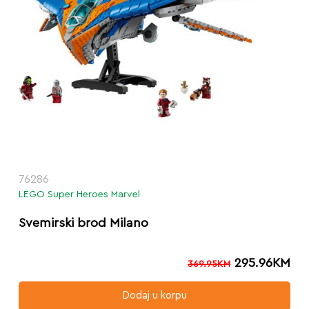
76286
LEGO Super Heroes Marvel
Svemirski brod Milano
295.96
KM
369.95
KM
Dodaj u korpu