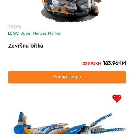
76266
LEGO Super Heroes Marvel
Završna bitka
183.96
KM
229.95
KM
Dodaj u korpu