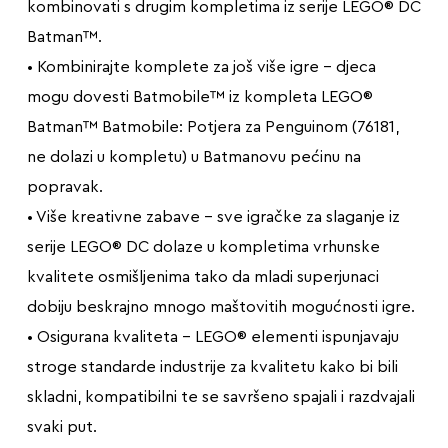
kombinovati s drugim kompletima iz serije LEGO® DC
Batman™.
• Kombinirajte komplete za još više igre – djeca
mogu dovesti Batmobile™ iz kompleta LEGO®
Batman™ Batmobile: Potjera za Penguinom (76181,
ne dolazi u kompletu) u Batmanovu pećinu na
popravak.
• Više kreativne zabave – sve igračke za slaganje iz
serije LEGO® DC dolaze u kompletima vrhunske
kvalitete osmišljenima tako da mladi superjunaci
dobiju beskrajno mnogo maštovitih mogućnosti igre.
• Osigurana kvaliteta – LEGO® elementi ispunjavaju
stroge standarde industrije za kvalitetu kako bi bili
skladni, kompatibilni te se savršeno spajali i razdvajali
svaki put.