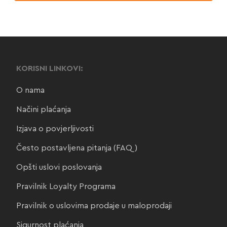
KORISNI LINKOVI:
O nama
Načini plaćanja
Izjava o povjerljivosti
Često postavljena pitanja (FAQ)
Opšti uslovi poslovanja
Pravilnik Loyalty Programa
Pravilnik o uslovima prodaje u maloprodaji
Sigurnost plaćanja