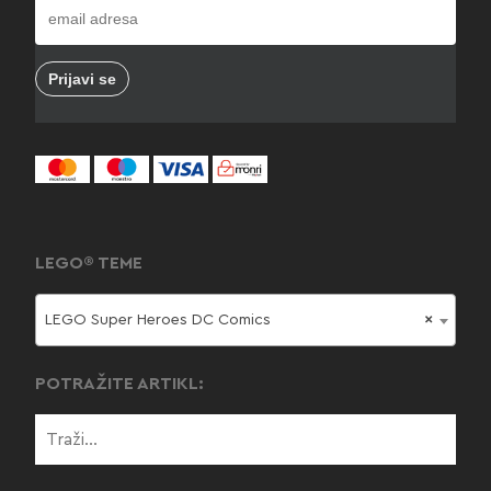
LEGO® TEME
LEGO Super Heroes DC Comics
×
POTRAŽITE ARTIKL: