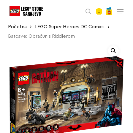
account
Skip
Menu
to
search
main
Početna
LEGO Super Heroes DC Comics
content
Batcave: Obračun s Riddlerom