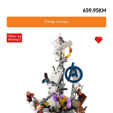
659.95
KM
Dodaj u korpu
TEŠKO ZA
PRONAĆI