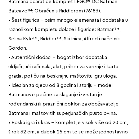
Batmana očarat će komplet LEGO® DC Batman
Batcave™: Obračun s Riddlerom (76183).
• Šest figurica – osim mnogo elemenata i dodataka u
raznolikom kompletu dolaze i figurice: Batman™,
Selina Kyle™, Riddler™, Skitnica, Alfred i načelnik
Gordon.
• Autentični dodaci – bogat izbor dodataka,
uključujući računala, alat, pribor za varenje i kartu
grada, potiču na beskrajnu maštovitu igru uloga.
• Idealan za djecu od 8 godina i stariju – model
Batmanove pećine za slaganje izvrstan je
rođendanski ili praznični poklon za obožavatelje
Batmana i maštovitih superjunačkih pustolovina.
• Epska igra i ukras – komplet je visok više od 20 cm,
širok 32 cm, a dubok 25 cm te se može jednostavno