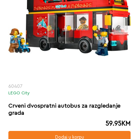
60407
LEGO City
Crveni dvospratni autobus za razgledanje
grada
59.95
KM
Dodaj u korpu