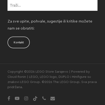
Za sve upite, pohvale, sugestije ili kritike možete
nam se obratiti:
Kontakt
Copyright ©2026 LEGO Store Sarajevo | Powered by
Cloud Ronin | LEGO, LEGO logo, DUPLO i Minifigure su
znakovi LEGO Group. ©2026 The LEGO Group. Sva prava
pridržana.
facebook
youtube
instagram
tiktok
phone
email