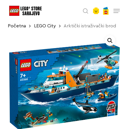
account
Skip
Menu
to
search
main
Početna
LEGO City
Arktički istraživački brod
content