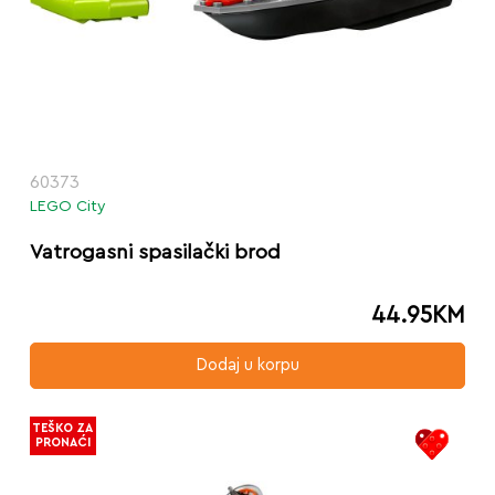
60373
LEGO City
Vatrogasni spasilački brod
44.95
KM
Dodaj u korpu
TEŠKO ZA
PRONAĆI