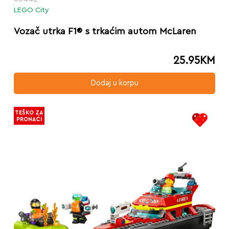
LEGO City
Vozač utrka F1® s trkaćim autom McLaren
25.95
KM
Dodaj u korpu
TEŠKO ZA
PRONAĆI