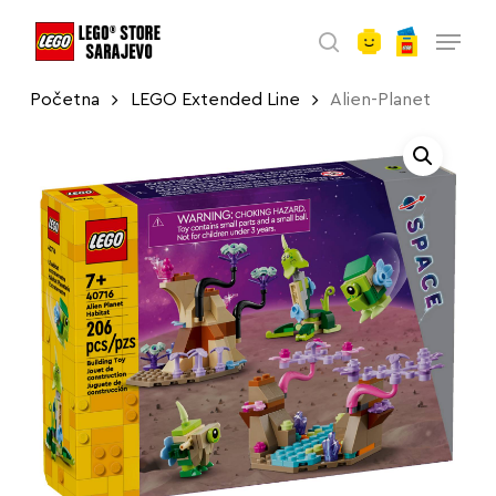
account
Skip
Menu
to
search
main
Početna
LEGO Extended Line
Alien-Planet
content