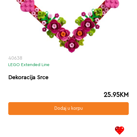
40638
LEGO Extended Line
Dekoracija Srce
25.95
KM
Dodaj u korpu