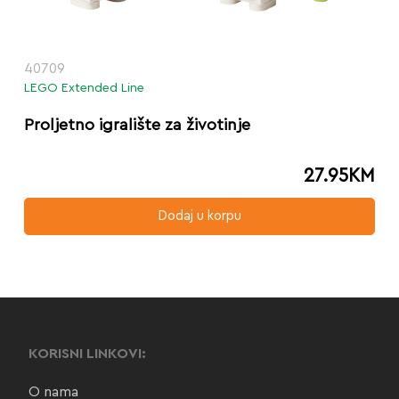
40709
LEGO Extended Line
Proljetno igralište za životinje
27.95
KM
Dodaj u korpu
KORISNI LINKOVI:
O nama