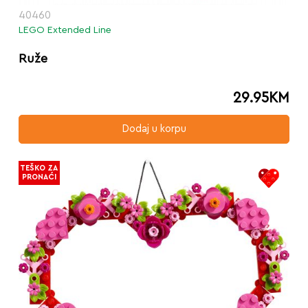
40460
LEGO Extended Line
Ruže
29.95
KM
Dodaj u korpu
TEŠKO ZA
PRONAĆI