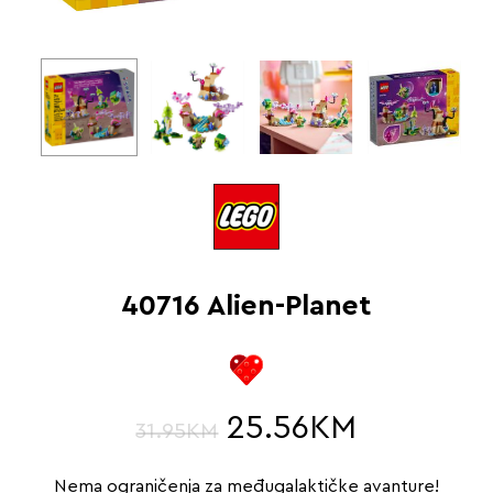
40716 Alien-Planet
25.56
KM
31.95
KM
Nema ograničenja za međugalaktičke avanture!