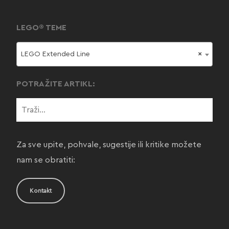
LEGO® TEME
LEGO Extended Line
×
POTRAŽITE ARTIKL:
Za sve upite, pohvale, sugestije ili kritike možete
nam se obratiti:
Kontakt