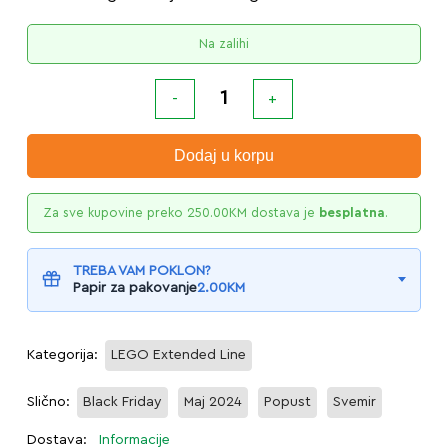
Na zalihi
Dodaj u korpu
Za sve kupovine preko
250.00
KM
dostava je
besplatna
.
TREBA VAM POKLON?
Papir za pakovanje
2.00
KM
Kategorija:
LEGO Extended Line
Slično:
Black Friday
Maj 2024
Popust
Svemir
Dostava:
Informacije