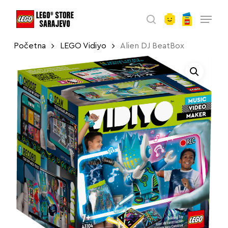
account
Skip
Menu
to
search
main
Početna
LEGO Vidiyo
Alien DJ BeatBox
content