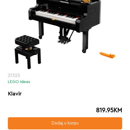
21323
LEGO Ideas
Klavir
819.95
KM
Dodaj u korpu