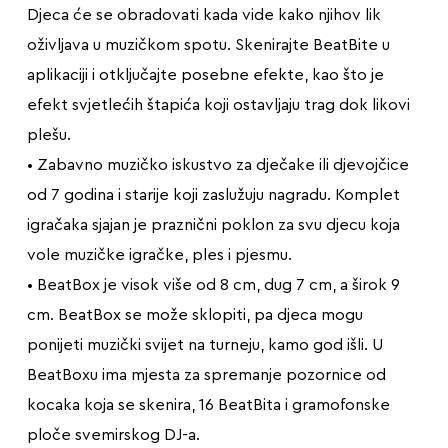
Djeca će se obradovati kada vide kako njihov lik
oživljava u muzičkom spotu. Skenirajte BeatBite u
aplikaciji i otključajte posebne efekte, kao što je
efekt svjetlećih štapića koji ostavljaju trag dok likovi
plešu.
• Zabavno muzičko iskustvo za dječake ili djevojčice
od 7 godina i starije koji zaslužuju nagradu. Komplet
igračaka sjajan je praznični poklon za svu djecu koja
vole muzičke igračke, ples i pjesmu.
• BeatBox je visok više od 8 cm, dug 7 cm, a širok 9
cm. BeatBox se može sklopiti, pa djeca mogu
ponijeti muzički svijet na turneju, kamo god išli. U
BeatBoxu ima mjesta za spremanje pozornice od
kocaka koja se skenira, 16 BeatBita i gramofonske
ploče svemirskog DJ-a.