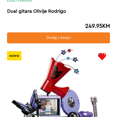
LEGO Editions
Dual gitara Olivije Rodrigo
249.95
KM
Dodaj u korpu
NOVO