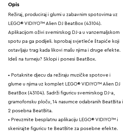
Opis
Režiraj, produciraj i glumi u zabavnim spotovima uz
LEGO® VIDIYO™ Alien DJ BeatBox (43104).
Aplikacijom oživi svemirskog DJ-a u vanzemaljskom
spotu pa ga podijeli. Isprobaj svjetleće štapiće koji
ostavljaju trag kada likovi mašu njima i druge efekte.
Ideš na turneju? Sklopi i ponesi BeatBox.
• Potaknite djecu da režiraju muzičke spotove i
glume u njima uz komplet LEGO® VIDIYO™ Alien DJ
BeatBox (43104). Sadrži figuricu svemirskog DJ-a,
gramofonsku ploču, 14 nasumce odabranih BeatBita i
2 posebna BeatBita.
• Preuzmite besplatnu aplikaciju LEGO® VIDIYO™ i
skenirajte figuricu te BeatBite za posebne efekte.