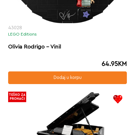
43028
LEGO Editions
Olivia Rodrigo – Vinil
64.95
KM
Dodaj u korpu
TEŠKO ZA
PRONAĆI