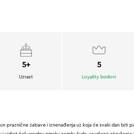
5+
5
Uzrast
Loyality bodovi
un praznične zabave i iznenađenja uz koja će svaki dan biti
 i vidjet ćeš ugodnu zimsku zemlju čuda, savršeno okruženje 