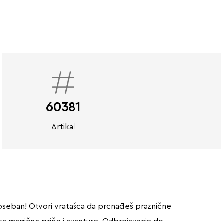
60381
Artikal
 poseban! Otvori vratašca da pronađeš praznične
za magične priče i avanture. Odbrojavanje do