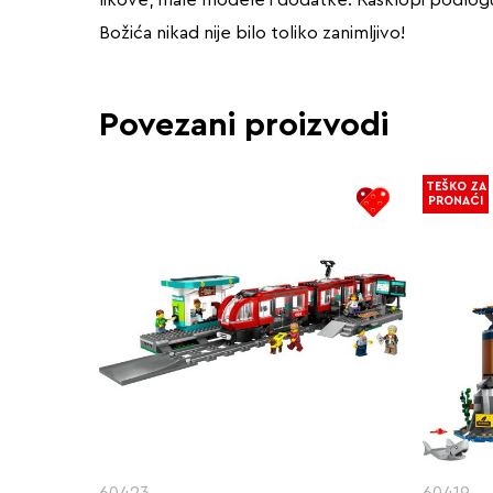
Božića nikad nije bilo toliko zanimljivo!
Povezani proizvodi
TEŠKO ZA
PRONAĆI
60423
60419