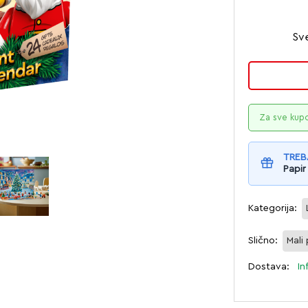
Sv
Za sve kup
TREB
Papir
Kategorija:
Slično:
Mali
Dostava:
In