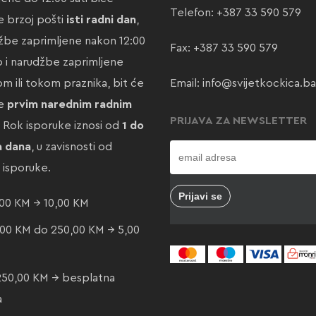
Telefon:
+387 33 590 579
 brzoj pošti
isti radni dan
,
žbe zaprimljene nakon 12:00
Fax: +387 33 590 579
ao i narudžbe zaprimljene
m ili tokom praznika, bit će
Email:
info@svijetkockica.ba
te
prvim narednim radnim
PRIJAVA ZA NEWSLETTER
. Rok isporuke iznosi od
1 do
a dana
, u zavisnosti od
e isporuke.
00 KM → 10,00 KM
00 KM do 250,00 KM → 5,00
250,00 KM → besplatna
a