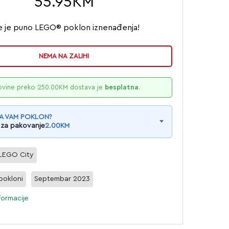
55.95
KM
e je puno LEGO® poklon iznenađenja!
NEMA NA ZALIHI
ovine preko
250.00
KM
dostava je
besplatna
.
A VAM POKLON?
 za pakovanje
2.00
KM
LEGO City
 pokloni
Septembar 2023
formacije