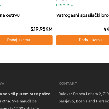
y
LEGO City
na ostrvu
Vatrogasni spasilački br
219.95
KM
44
Dodaj u korpu
Dodaj u korpu
VA:
KONTAKT
a se vrši putem brze pošte
Bulevar Franca Lehara 2, 71
s One
. Sve narudžbe
Sarajevo, Bosnia and Herze
jene do 12:00 sati biće