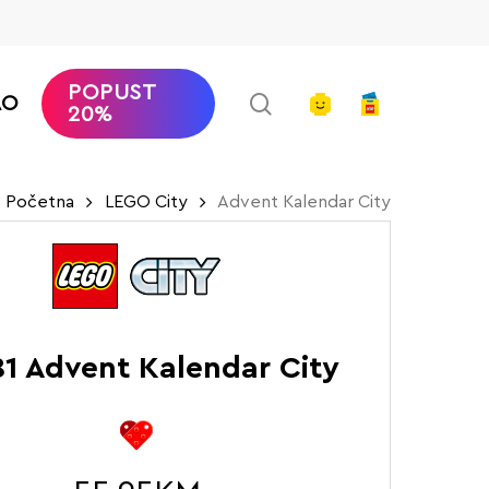
POPUST
search
account
AO
20%
Početna
LEGO City
Advent Kalendar City
1 Advent Kalendar City