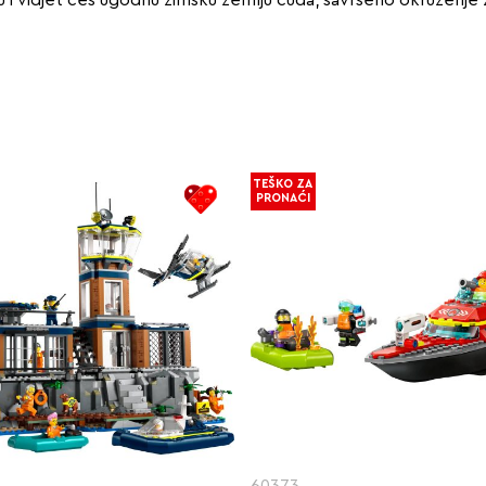
TEŠKO ZA
PRONAĆI
60373