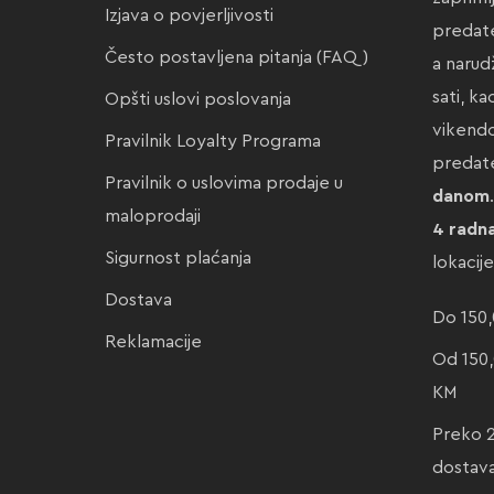
Izjava o povjerljivosti
predate
Često postavljena pitanja (FAQ)
a narud
sati, k
Opšti uslovi poslovanja
vikendo
Pravilnik Loyalty Programa
preda
Pravilnik o uslovima prodaje u
danom
maloprodaji
4 radn
Sigurnost plaćanja
lokacij
Dostava
Do 150,
Reklamacije
Od 150,
KM
Preko 
dostav