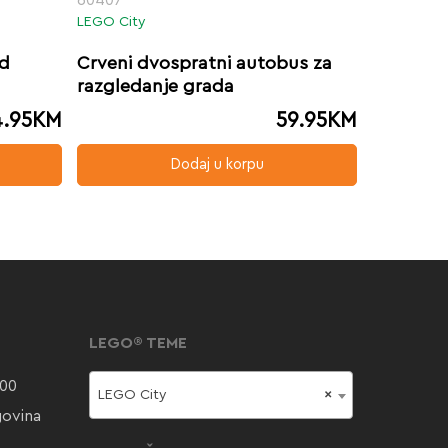
LEGO City
od
Crveni dvospratni autobus za
razgledanje grada
.95
KM
59.95
KM
Dodaj u korpu
LEGO® TEME
000
LEGO City
×
govina