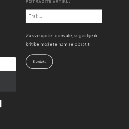
POTRAŽITE ARTIKL:
Za sve upite, pohvale, sugestije ili
kritike možete nam se obratiti:
Kontakt