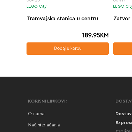
LEGO City
LEGO Cit
Tramvajska stanica u centru
Zatvor 
189.95
KM
Dodaj u korpu
KORISNI LINKOVI:
DOSTA
O nama
Dostav
Expres
Načini plaćanja
zapriml