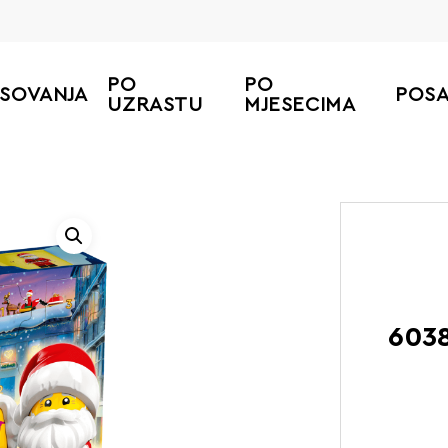
PO
PO
ESOVANJA
POS
UZRASTU
MJESECIMA
6038