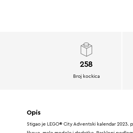
258
Broj kockica
Opis
Stigao je LEGO® City Adventski kalendar 2023. p
likove, male modele i dodatke. Rasklopi podlogu