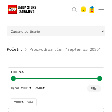
account
Skip
Menu
to
search
main
content
Početna
Proizvodi označeni “Septembar 2023”
CIJENA
Minima
Maksim
Cijena:
200KM
—
350KM
Filter
cijena
cijena
200KM i više