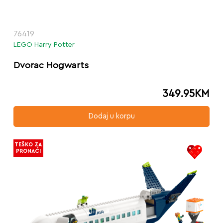
76419
LEGO Harry Potter
Dvorac Hogwarts
349.95
KM
Dodaj u korpu
TEŠKO ZA
PRONAĆI