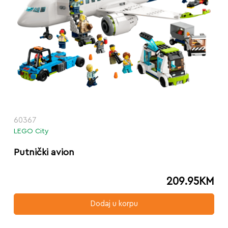
60367
LEGO City
Putnički avion
209.95
KM
Dodaj u korpu