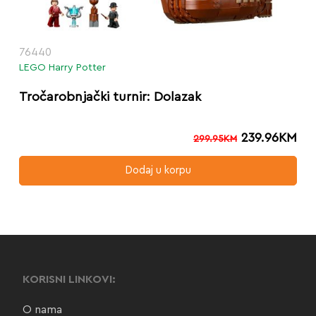
76440
LEGO Harry Potter
Tročarobnjački turnir: Dolazak
239.96
KM
299.95
KM
Dodaj u korpu
KORISNI LINKOVI:
O nama