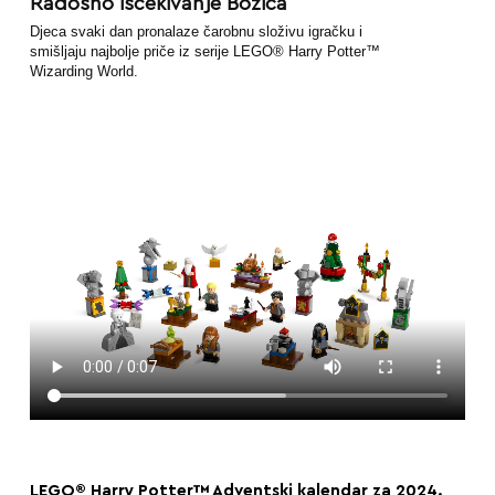
Radosno iščekivanje Božića
Djeca svaki dan pronalaze čarobnu složivu igračku i
smišljaju najbolje priče iz serije LEGO® Harry Potter™
Wizarding World.
LEGO® Harry Potter™ Adventski kalendar za 2024.