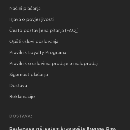
Načini plaćanja
Izjava o povjerljivosti
Često postavljena pitanja (FAQ)
Opšti uslovi poslovanja
Pravilnik Loyalty Programa
Pravilnik o uslovima prodaje u maloprodaji
Sigurnost plaćanja
Dostava
Reklamacije
DOSTAVA:
Dostava se vrši putem brze pošte Express One
.