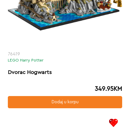
76419
LEGO Harry Potter
Dvorac Hogwarts
349.95
KM
Dodaj u korpu