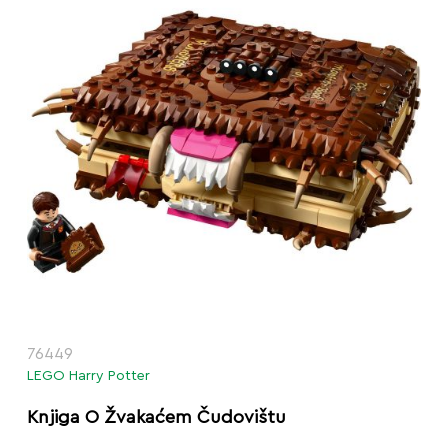
76449
LEGO Harry Potter
Knjiga O Žvakaćem Čudovištu