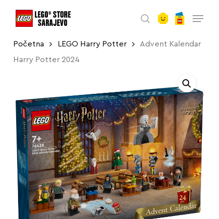
account
Skip
Menu
to
search
main
Početna
LEGO Harry Potter
Advent Kalendar
content
Harry Potter 2024