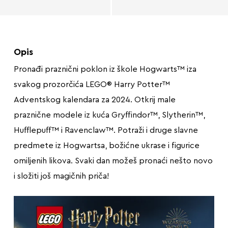
Opis
Pronađi praznični poklon iz škole Hogwarts™ iza
svakog prozorčića LEGO® Harry Potter™
Adventskog kalendara za 2024. Otkrij male
praznične modele iz kuća Gryffindor™, Slytherin™,
Hufflepuff™ i Ravenclaw™. Potraži i druge slavne
predmete iz Hogwartsa, božićne ukrase i figurice
omiljenih likova. Svaki dan možeš pronaći nešto novo
i složiti još magičnih priča!