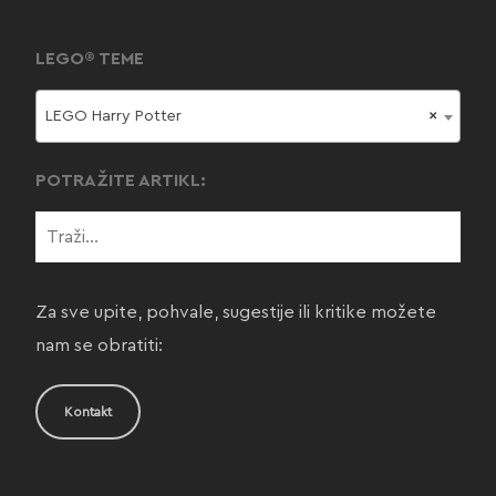
LEGO® TEME
LEGO Harry Potter
×
POTRAŽITE ARTIKL:
Za sve upite, pohvale, sugestije ili kritike možete
nam se obratiti:
Kontakt