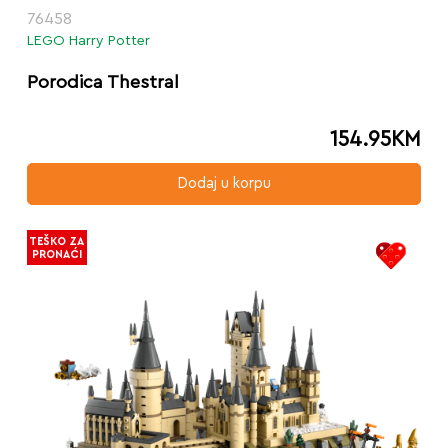
76458
LEGO Harry Potter
Porodica Thestral
154.95
KM
Dodaj u korpu
TEŠKO ZA
PRONAĆI