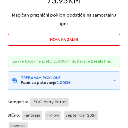
75.95
KM
Magičan praznični poklon podstiče na samostalnu
igru
NEMA NA ZALIHI
Za sve kupovine preko
250.00
KM
dostava je
besplatna
.
TREBA VAM POKLON?
Papir za pakovanje
2.00
KM
Kategorija:
LEGO Harry Potter
Slično:
Fantazija
Filmovi
Septembar 2024
Sezonski