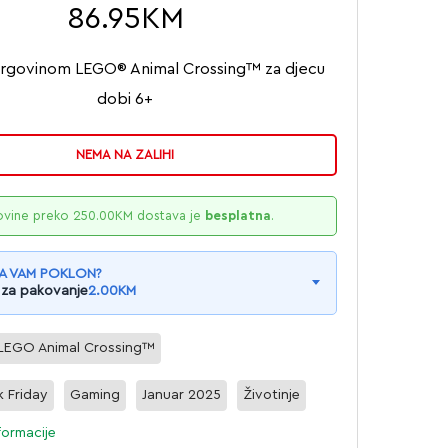
86.95
KM
trgovinom LEGO® Animal Crossing™ za djecu
dobi 6+
NEMA NA ZALIHI
ovine preko
250.00
KM
dostava je
besplatna
.
A VAM POKLON?
 za pakovanje
2.00
KM
LEGO Animal Crossing™
k Friday
Gaming
Januar 2025
Životinje
formacije