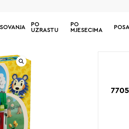
PO
PO
ESOVANJA
POS
UZRASTU
MJESECIMA
Početna
LEGO An
7705