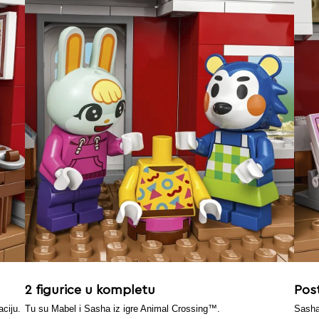
2 figurice u kompletu
Post
ciju.
Tu su Mabel i Sasha iz igre Animal Crossing™.
Sasha