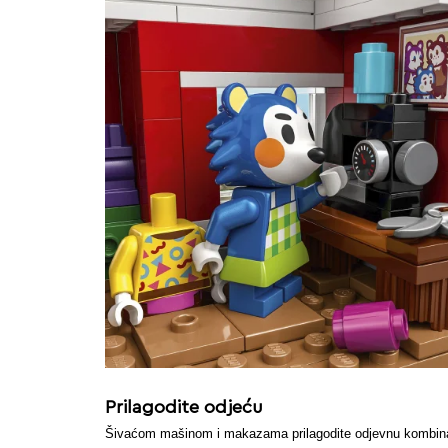
Prilagodite odjeću
Šivaćom mašinom i makazama prilagodite odjevnu kombina