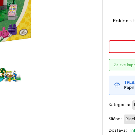
Poklon s 
Za sve kup
TREB
Papir
Kategorija:
Slično:
Blac
Dostava:
In