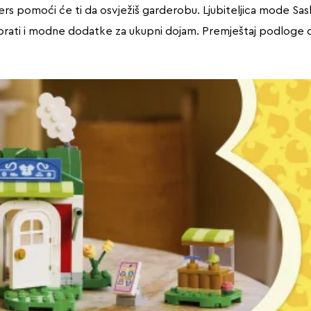
isters pomoći će ti da osvježiš garderobu. Ljubiteljica mode 
brati i modne dodatke za ukupni dojam. Premještaj podloge d