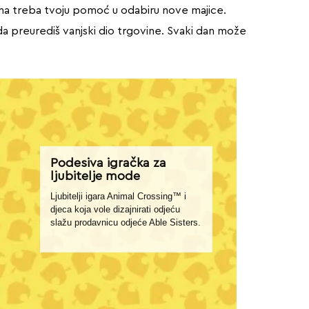
Sasha treba tvoju pomoć u odabiru nove majice.
a preurediš vanjski dio trgovine. Svaki dan može
Podesiva igračka za
ljubitelje mode
Ljubitelji igara Animal Crossing™ i
djeca koja vole dizajnirati odjeću
slažu prodavnicu odjeće Able Sisters.