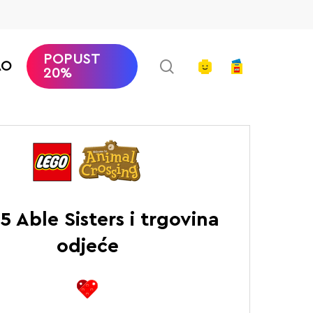
POPUST
search
account
AO
20%
imal Crossing™
Able Sisters i trgovina odjeće
5 Able Sisters i trgovina
odjeće