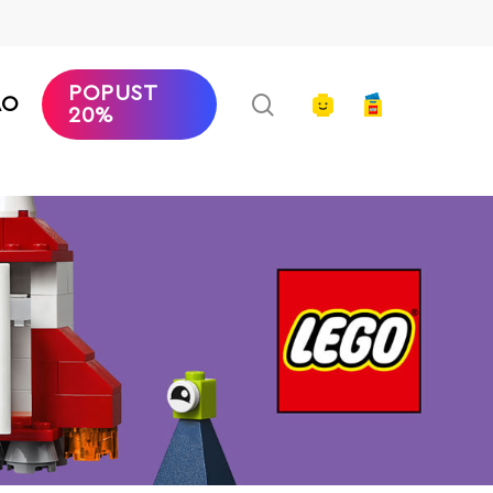
POPUST
search
account
AO
20%