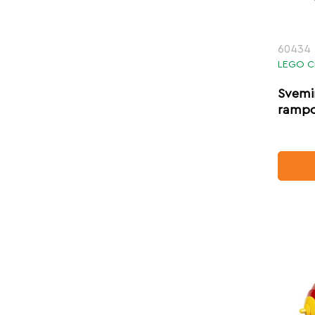
60434
LEGO C
Svemi
ramp