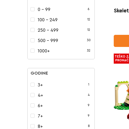
0 - 99
6
Skele
100 - 249
12
250 - 499
12
500 - 999
30
1000+
32
TEŠKO Z
PRONAĆ
GODINE
3+
1
4+
4
6+
9
7+
9
8+
8