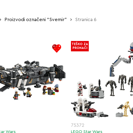
Proizvodi označeni “Svemir”
Stranica 6
TEŠKO ZA
PRONAĆI
75372
tar Wars
LEGO Star Wars