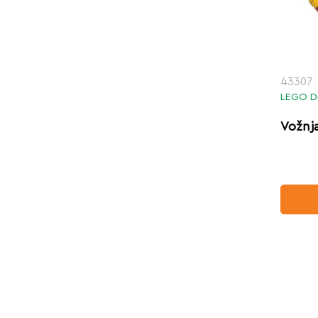
43307
LEGO Di
Vožnj