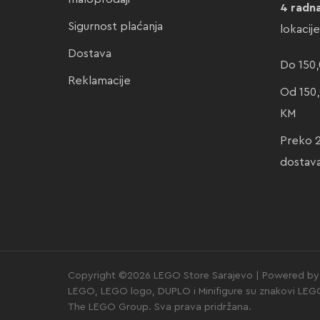
4 radn
Sigurnost plaćanja
lokacij
Dostava
Do 150,
Reklamacije
Od 150,
KM
Preko 
dostav
Copyright ©2026 LEGO Store Sarajevo | Powered by 
LEGO, LEGO logo, DUPLO i Minifigure su znakovi LE
The LEGO Group. Sva prava pridržana.