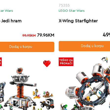
75355
tar Wars
LEGO Star Wars
 Jedi hram
X-Wing Starfighter
49
79.96
KM
99.95
KM
Dodaj u korpu
Dodaj u korpu
A
TEŠKO ZA
I
PRONAĆI