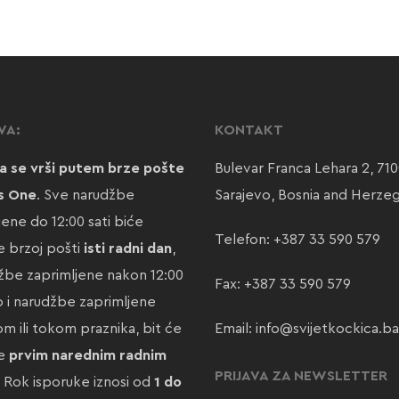
VA:
KONTAKT
a se vrši putem brze pošte
Bulevar Franca Lehara 2, 71
s One
. Sve narudžbe
Sarajevo, Bosnia and Herze
jene do 12:00 sati biće
Telefon:
+387 33 590 579
 brzoj pošti
isti radni dan
,
žbe zaprimljene nakon 12:00
Fax: +387 33 590 579
ao i narudžbe zaprimljene
m ili tokom praznika, bit će
Email:
info@svijetkockica.ba
te
prvim narednim radnim
PRIJAVA ZA NEWSLETTER
. Rok isporuke iznosi od
1 do