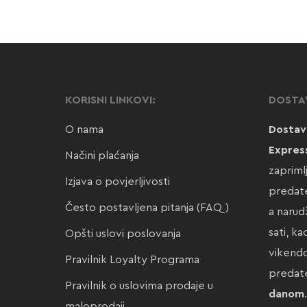
KORISNI LINKOVI:
DOSTA
O nama
Dostav
Expres
Načini plaćanja
zapriml
Izjava o povjerljivosti
predate
Često postavljena pitanja (FAQ)
a narud
sati, k
Opšti uslovi poslovanja
vikendo
Pravilnik Loyalty Programa
preda
Pravilnik o uslovima prodaje u
danom
maloprodaji