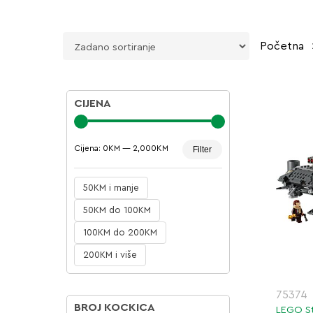
Početna
CIJENA
Minimalna
Maksimalna
Cijena:
0KM
—
2,000KM
Filter
cijena
cijena
50KM i manje
50KM do 100KM
100KM do 200KM
200KM i više
75374
BROJ KOCKICA
LEGO S