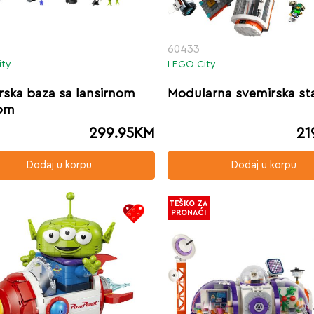
60433
ity
LEGO City
rska baza sa lansirnom
Modularna svemirska st
om
299.95
KM
21
Dodaj u korpu
Dodaj u korpu
TEŠKO ZA
PRONAĆI