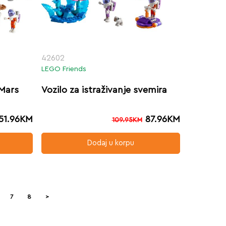
42602
LEGO Friends
 Mars
Vozilo za istraživanje svemira
51.96
KM
87.96
KM
109.95
KM
Dodaj u korpu
7
8
>