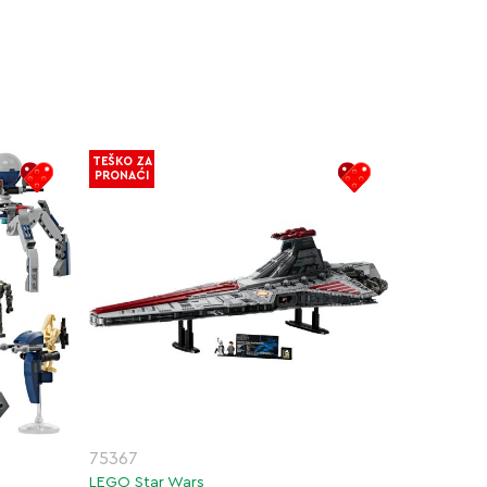
TEŠKO ZA
PRONAĆI
75367
LEGO Star Wars