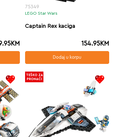
75349
LEGO Star Wars
Captain Rex kaciga
9.95
KM
154.95
KM
Dodaj u korpu
TEŠKO ZA
PRONAĆI