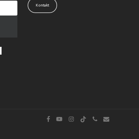
Kontakt
facebook
youtube
instagram
tiktok
phone
email