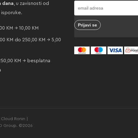
a dana
, u zavisnosti od
e isporuke.
00 KM → 10,00 KM
00 KM do 250,00 KM → 5,00
250,00 KM → besplatna
a
Cloud Ronin |
GO Group. ©2026