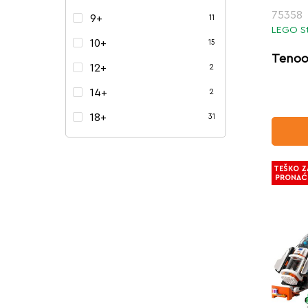
75358
9+
11
LEGO S
10+
15
Tenoo
12+
2
14+
2
18+
31
TEŠKO Z
PRONAĆ