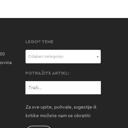
LEGO® TEME
000
Odaberi kategoriju
govina
POTRAŽITE ARTIKL:
Za sve upite, pohvale, sugestije ili
kritike možete nam se obratiti: