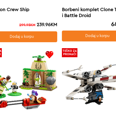
ton Crew Ship
Borbeni komplet Clone 
i Battle Droid
6
239.96
KM
299.95
KM
Dodaj u korpu
Dodaj u korpu
A
TEŠKO ZA
I
PRONAĆI