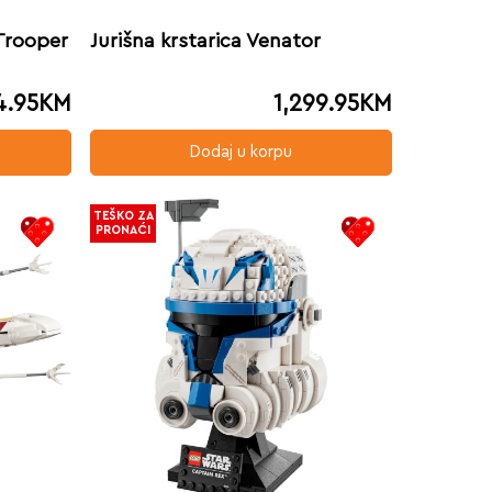
Trooper
Jurišna krstarica Venator
4.95
KM
1,299.95
KM
Dodaj u korpu
TEŠKO ZA
PRONAĆI