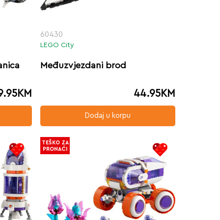
60430
LEGO City
anica
Međuzvjezdani brod
9.95
KM
44.95
KM
Dodaj u korpu
TEŠKO ZA
PRONAĆI