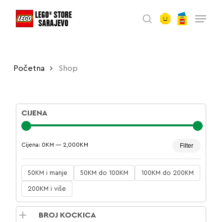
account
Skip
Menu
to
search
main
content
Početna
Shop
CIJENA
Minima
Maksim
Cijena:
0KM
—
2,000KM
Filter
cijena
cijena
50KM i manje
50KM do 100KM
100KM do 200KM
200KM i više
BROJ KOCKICA